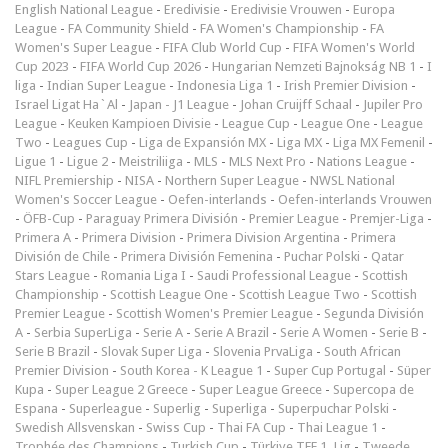
English National League
-
Eredivisie
-
Eredivisie Vrouwen
-
Europa
League
-
FA Community Shield
-
FA Women's Championship
-
FA
Women's Super League
-
FIFA Club World Cup
-
FIFA Women's World
Cup 2023
-
FIFA World Cup 2026
-
Hungarian Nemzeti Bajnokság NB 1
-
I
liga
-
Indian Super League
-
Indonesia Liga 1
-
Irish Premier Division
-
Israel Ligat Ha`Al
-
Japan - J1 League
-
Johan Cruijff Schaal
-
Jupiler Pro
League
-
Keuken Kampioen Divisie
-
League Cup
-
League One
-
League
Two
-
Leagues Cup
-
Liga de Expansión MX
-
Liga MX
-
Liga MX Femenil
-
Ligue 1
-
Ligue 2
-
Meistriliiga
-
MLS
-
MLS Next Pro
-
Nations League
-
NIFL Premiership
-
NISA
-
Northern Super League
-
NWSL National
Women's Soccer League
-
Oefen-interlands
-
Oefen-interlands Vrouwen
-
ÖFB-Cup
-
Paraguay Primera División
-
Premier League
-
Premjer-Liga
-
Primera A
-
Primera Division
-
Primera Division Argentina
-
Primera
División de Chile
-
Primera División Femenina
-
Puchar Polski
-
Qatar
Stars League
-
Romania Liga I
-
Saudi Professional League
-
Scottish
Championship
-
Scottish League One
-
Scottish League Two
-
Scottish
Premier League
-
Scottish Women's Premier League
-
Segunda División
A
-
Serbia SuperLiga
-
Serie A
-
Serie A Brazil
-
Serie A Women
-
Serie B
-
Serie B Brazil
-
Slovak Super Liga
-
Slovenia PrvaLiga
-
South African
Premier Division
-
South Korea - K League 1
-
Super Cup Portugal
-
Süper
Kupa
-
Super League 2 Greece
-
Super League Greece
-
Supercopa de
Espana
-
Superleague
-
Superlig
-
Superliga
-
Superpuchar Polski
-
Swedish Allsvenskan
-
Swiss Cup
-
Thai FA Cup
-
Thai League 1
-
Trophée des Champions
-
Turkish Cup
-
Türkiye TFF 1. Lig
-
Tweede