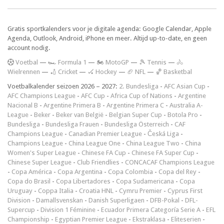
Gratis sportkalenders voor je digitale agenda: Google Calendar, Apple
Agenda, Outlook, Android, iPhone en meer. Altijd up-to-date, en geen
account nodig.
V
oetbal
—
🏎️ Formula 1
—
🏍 MotoGP
—
🎾 Tennis
—
🚴
Wielrennen
—
🏏 Cricket
—
🏑 Hockey
—
🏈 NFL
—
🏀 Basketbal
Voetbalkalender seizoen 2026 – 2027:
2. Bundesliga
-
AFC Asian Cup
-
AFC Champions League
-
AFC Cup
-
Africa Cup of Nations
-
Argentine
Nacional B
-
Argentine Primera B
-
Argentine Primera C
-
Australia A-
League
-
Beker
-
Beker van België
-
Belgian Super Cup
-
Botola Pro
-
Bundesliga
-
Bundesliga Frauen
-
Bundesliga Österreich
-
CAF
Champions League
-
Canadian Premier League
-
Česká Liga
-
Champions League
-
China League One
-
China League Two
-
China
Women's Super League
-
Chinese FA Cup
-
Chinese FA Super Cup
-
Chinese Super League
-
Club Friendlies
-
CONCACAF Champions League
-
Copa América
-
Copa Argentina
-
Copa Colombia
-
Copa del Rey
-
Copa do Brasil
-
Copa Libertadores
-
Copa Sudamericana
-
Copa
Uruguay
-
Coppa Italia
-
Croatia HNL
-
Cymru Premier
-
Cyprus First
Division
-
Damallsvenskan
-
Danish Superligaen
-
DFB-Pokal
-
DFL-
Supercup
-
Division 1 Féminine
-
Ecuador Primera Categoría Serie A
-
EFL
Championship
-
Egyptian Premier League
-
Ekstraklasa
-
Eliteserien
-