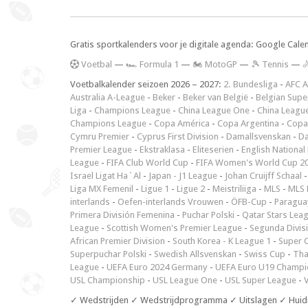
Gratis sportkalenders voor je digitale agenda: Google Cale
V
oetbal
—
🏎️ Formula 1
—
🏍 MotoGP
—
🎾 Tennis
—

Voetbalkalender seizoen 2026 – 2027:
2. Bundesliga
-
AFC A
Australia A-League
-
Beker
-
Beker van België
-
Belgian Supe
Liga
-
Champions League
-
China League One
-
China Leagu
Champions League
-
Copa América
-
Copa Argentina
-
Copa
Cymru Premier
-
Cyprus First Division
-
Damallsvenskan
-
Da
Premier League
-
Ekstraklasa
-
Eliteserien
-
English National
League
-
FIFA Club World Cup
-
FIFA Women's World Cup 2
Israel Ligat Ha`Al
-
Japan - J1 League
-
Johan Cruijff Schaal
Liga MX Femenil
-
Ligue 1
-
Ligue 2
-
Meistriliiga
-
MLS
-
MLS 
interlands
-
Oefen-interlands Vrouwen
-
ÖFB-Cup
-
Paraguay
Primera División Femenina
-
Puchar Polski
-
Qatar Stars Lea
League
-
Scottish Women's Premier League
-
Segunda Divis
African Premier Division
-
South Korea - K League 1
-
Super 
Superpuchar Polski
-
Swedish Allsvenskan
-
Swiss Cup
-
Tha
League
-
UEFA Euro 2024 Germany
-
UEFA Euro U19 Champi
USL Championship
-
USL League One
-
USL Super League
-
V
✓ Wedstrijden ✓ Wedstrijdprogramma ✓ Uitslagen ✓ Huid