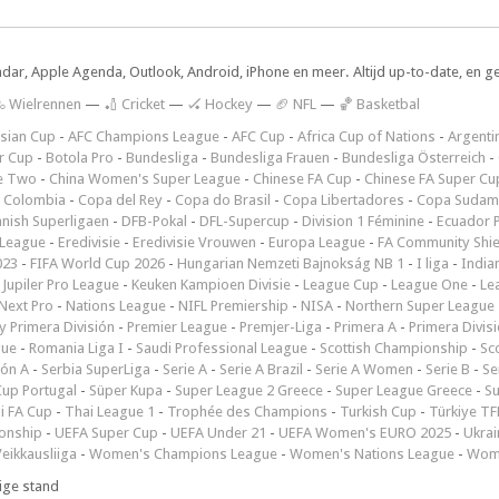
ndar, Apple Agenda, Outlook, Android, iPhone en meer. Altijd up-to-date, en g
 Wielrennen
—
🏏 Cricket
—
🏑 Hockey
—
🏈 NFL
—
🏀 Basketbal
sian Cup
-
AFC Champions League
-
AFC Cup
-
Africa Cup of Nations
-
Argenti
r Cup
-
Botola Pro
-
Bundesliga
-
Bundesliga Frauen
-
Bundesliga Österreich
-
e Two
-
China Women's Super League
-
Chinese FA Cup
-
Chinese FA Super Cu
 Colombia
-
Copa del Rey
-
Copa do Brasil
-
Copa Libertadores
-
Copa Sudam
nish Superligaen
-
DFB-Pokal
-
DFL-Supercup
-
Division 1 Féminine
-
Ecuador P
 League
-
Eredivisie
-
Eredivisie Vrouwen
-
Europa League
-
FA Community Shie
023
-
FIFA World Cup 2026
-
Hungarian Nemzeti Bajnokság NB 1
-
I liga
-
India
-
Jupiler Pro League
-
Keuken Kampioen Divisie
-
League Cup
-
League One
-
Le
Next Pro
-
Nations League
-
NIFL Premiership
-
NISA
-
Northern Super League
 Primera División
-
Premier League
-
Premjer-Liga
-
Primera A
-
Primera Divis
gue
-
Romania Liga I
-
Saudi Professional League
-
Scottish Championship
-
Sc
ión A
-
Serbia SuperLiga
-
Serie A
-
Serie A Brazil
-
Serie A Women
-
Serie B
-
Se
Cup Portugal
-
Süper Kupa
-
Super League 2 Greece
-
Super League Greece
-
S
i FA Cup
-
Thai League 1
-
Trophée des Champions
-
Turkish Cup
-
Türkiye TFF
onship
-
UEFA Super Cup
-
UEFA Under 21
-
UEFA Women's EURO 2025
-
Ukrai
eikkausliiga
-
Women's Champions League
-
Women's Nations League
-
Wome
ige stand