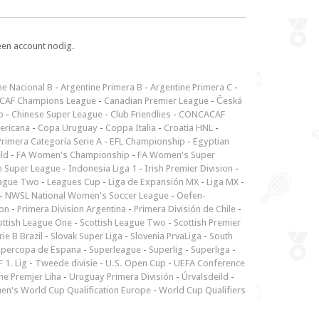
een account nodig.
ne Nacional B
-
Argentine Primera B
-
Argentine Primera C
-
CAF Champions League
-
Canadian Premier League
-
Česká
p
-
Chinese Super League
-
Club Friendlies
-
CONCACAF
ericana
-
Copa Uruguay
-
Coppa Italia
-
Croatia HNL
-
rimera Categoría Serie A
-
EFL Championship
-
Egyptian
ld
-
FA Women's Championship
-
FA Women's Super
n Super League
-
Indonesia Liga 1
-
Irish Premier Division
-
ague Two
-
Leagues Cup
-
Liga de Expansión MX
-
Liga MX
-
-
NWSL National Women's Soccer League
-
Oefen-
ion
-
Primera Division Argentina
-
Primera División de Chile
-
ottish League One
-
Scottish League Two
-
Scottish Premier
rie B Brazil
-
Slovak Super Liga
-
Slovenia PrvaLiga
-
South
upercopa de Espana
-
Superleague
-
Superlig
-
Superliga
-
 1. Lig
-
Tweede divisie
-
U.S. Open Cup
-
UEFA Conference
ne Premjer Liha
-
Uruguay Primera División
-
Úrvalsdeild
-
n's World Cup Qualification Europe
-
World Cup Qualifiers