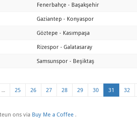
Fenerbahçe - Başakşehir
Gaziantep - Konyaspor
Göztepe - Kasımpaşa
Rizespor - Galatasaray
Samsunspor - Beşiktaş
...
25
26
27
28
29
30
31
32
teun ons via
Buy Me a Coffee
.