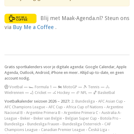
Blij met Maak-Agenda.nl? Steun ons
via
Buy Me a Coffee
.
Gratis sportkalenders voor je digitale agenda: Google Calendar, Apple
Agenda, Outlook, Android, iPhone en meer. Altijd up-to-date, en geen
account nodig.
V
oetbal
—
🏎️ Formula 1
—
🏍 MotoGP
—
🎾 Tennis
—
🚴
Wielrennen
—
🏏 Cricket
—
🏑 Hockey
—
🏈 NFL
—
🏀 Basketbal
Voetbalkalender seizoen 2026 – 2027:
2. Bundesliga
-
AFC Asian Cup
-
AFC Champions League
-
AFC Cup
-
Africa Cup of Nations
-
Argentine
Nacional B
-
Argentine Primera B
-
Argentine Primera C
-
Australia A-
League
-
Beker
-
Beker van België
-
Belgian Super Cup
-
Botola Pro
-
Bundesliga
-
Bundesliga Frauen
-
Bundesliga Österreich
-
CAF
Champions League
-
Canadian Premier League
-
Česká Liga
-