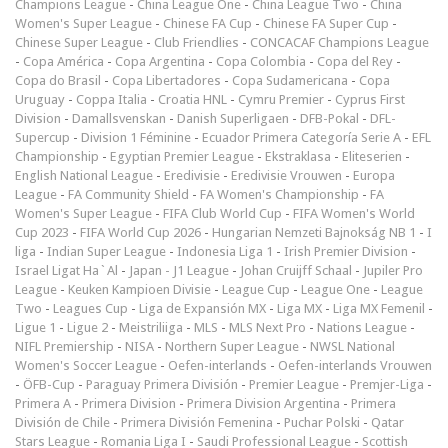
Champions League
-
China League One
-
China League Two
-
China
Women's Super League
-
Chinese FA Cup
-
Chinese FA Super Cup
-
Chinese Super League
-
Club Friendlies
-
CONCACAF Champions League
-
Copa América
-
Copa Argentina
-
Copa Colombia
-
Copa del Rey
-
Copa do Brasil
-
Copa Libertadores
-
Copa Sudamericana
-
Copa
Uruguay
-
Coppa Italia
-
Croatia HNL
-
Cymru Premier
-
Cyprus First
Division
-
Damallsvenskan
-
Danish Superligaen
-
DFB-Pokal
-
DFL-
Supercup
-
Division 1 Féminine
-
Ecuador Primera Categoría Serie A
-
EFL
Championship
-
Egyptian Premier League
-
Ekstraklasa
-
Eliteserien
-
English National League
-
Eredivisie
-
Eredivisie Vrouwen
-
Europa
League
-
FA Community Shield
-
FA Women's Championship
-
FA
Women's Super League
-
FIFA Club World Cup
-
FIFA Women's World
Cup 2023
-
FIFA World Cup 2026
-
Hungarian Nemzeti Bajnokság NB 1
-
I
liga
-
Indian Super League
-
Indonesia Liga 1
-
Irish Premier Division
-
Israel Ligat Ha`Al
-
Japan - J1 League
-
Johan Cruijff Schaal
-
Jupiler Pro
League
-
Keuken Kampioen Divisie
-
League Cup
-
League One
-
League
Two
-
Leagues Cup
-
Liga de Expansión MX
-
Liga MX
-
Liga MX Femenil
-
Ligue 1
-
Ligue 2
-
Meistriliiga
-
MLS
-
MLS Next Pro
-
Nations League
-
NIFL Premiership
-
NISA
-
Northern Super League
-
NWSL National
Women's Soccer League
-
Oefen-interlands
-
Oefen-interlands Vrouwen
-
ÖFB-Cup
-
Paraguay Primera División
-
Premier League
-
Premjer-Liga
-
Primera A
-
Primera Division
-
Primera Division Argentina
-
Primera
División de Chile
-
Primera División Femenina
-
Puchar Polski
-
Qatar
Stars League
-
Romania Liga I
-
Saudi Professional League
-
Scottish