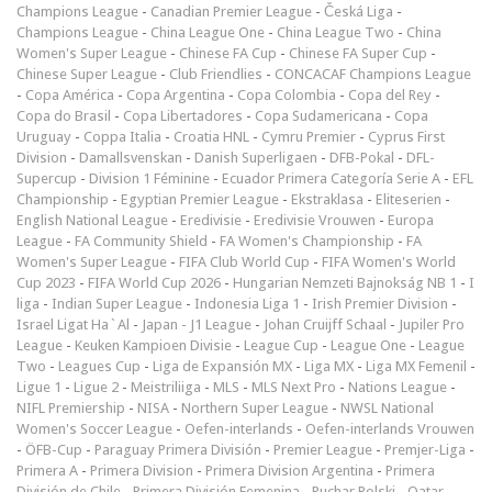
Champions League
-
Canadian Premier League
-
Česká Liga
-
Champions League
-
China League One
-
China League Two
-
China
Women's Super League
-
Chinese FA Cup
-
Chinese FA Super Cup
-
Chinese Super League
-
Club Friendlies
-
CONCACAF Champions League
-
Copa América
-
Copa Argentina
-
Copa Colombia
-
Copa del Rey
-
Copa do Brasil
-
Copa Libertadores
-
Copa Sudamericana
-
Copa
Uruguay
-
Coppa Italia
-
Croatia HNL
-
Cymru Premier
-
Cyprus First
Division
-
Damallsvenskan
-
Danish Superligaen
-
DFB-Pokal
-
DFL-
Supercup
-
Division 1 Féminine
-
Ecuador Primera Categoría Serie A
-
EFL
Championship
-
Egyptian Premier League
-
Ekstraklasa
-
Eliteserien
-
English National League
-
Eredivisie
-
Eredivisie Vrouwen
-
Europa
League
-
FA Community Shield
-
FA Women's Championship
-
FA
Women's Super League
-
FIFA Club World Cup
-
FIFA Women's World
Cup 2023
-
FIFA World Cup 2026
-
Hungarian Nemzeti Bajnokság NB 1
-
I
liga
-
Indian Super League
-
Indonesia Liga 1
-
Irish Premier Division
-
Israel Ligat Ha`Al
-
Japan - J1 League
-
Johan Cruijff Schaal
-
Jupiler Pro
League
-
Keuken Kampioen Divisie
-
League Cup
-
League One
-
League
Two
-
Leagues Cup
-
Liga de Expansión MX
-
Liga MX
-
Liga MX Femenil
-
Ligue 1
-
Ligue 2
-
Meistriliiga
-
MLS
-
MLS Next Pro
-
Nations League
-
NIFL Premiership
-
NISA
-
Northern Super League
-
NWSL National
Women's Soccer League
-
Oefen-interlands
-
Oefen-interlands Vrouwen
-
ÖFB-Cup
-
Paraguay Primera División
-
Premier League
-
Premjer-Liga
-
Primera A
-
Primera Division
-
Primera Division Argentina
-
Primera
División de Chile
-
Primera División Femenina
-
Puchar Polski
-
Qatar