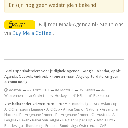
Er zijn nog geen wedstrijden bekend
Blij met Maak-Agenda.nl? Steun ons
via
Buy Me a Coffee
.
Gratis sportkalenders voor je digitale agenda: Google Calendar, Apple
Agenda, Outlook, Android, iPhone en meer. Altijd up-to-date, en geen
account nodig.
V
oetbal
—
🏎️ Formula 1
—
🏍 MotoGP
—
🎾 Tennis
—
🚴
Wielrennen
—
🏏 Cricket
—
🏑 Hockey
—
🏈 NFL
—
🏀 Basketbal
Voetbalkalender seizoen 2026 – 2027:
2. Bundesliga
-
AFC Asian Cup
-
AFC Champions League
-
AFC Cup
-
Africa Cup of Nations
-
Argentine
Nacional B
-
Argentine Primera B
-
Argentine Primera C
-
Australia A-
League
-
Beker
-
Beker van België
-
Belgian Super Cup
-
Botola Pro
-
Bundesliga
-
Bundesliga Frauen
-
Bundesliga Österreich
-
CAF