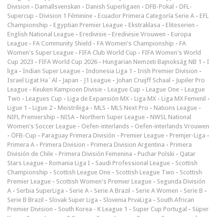
Division
-
Damallsvenskan
-
Danish Superligaen
-
DFB-Pokal
-
DFL-
Supercup
-
Division 1 Féminine
-
Ecuador Primera Categoría Serie A
-
EFL
Championship
-
Egyptian Premier League
-
Ekstraklasa
-
Eliteserien
-
English National League
-
Eredivisie
-
Eredivisie Vrouwen
-
Europa
League
-
FA Community Shield
-
FA Women's Championship
-
FA
Women's Super League
-
FIFA Club World Cup
-
FIFA Women's World
Cup 2023
-
FIFA World Cup 2026
-
Hungarian Nemzeti Bajnokság NB 1
-
I
liga
-
Indian Super League
-
Indonesia Liga 1
-
Irish Premier Division
-
Israel Ligat Ha`Al
-
Japan - J1 League
-
Johan Cruijff Schaal
-
Jupiler Pro
League
-
Keuken Kampioen Divisie
-
League Cup
-
League One
-
League
Two
-
Leagues Cup
-
Liga de Expansión MX
-
Liga MX
-
Liga MX Femenil
-
Ligue 1
-
Ligue 2
-
Meistriliiga
-
MLS
-
MLS Next Pro
-
Nations League
-
NIFL Premiership
-
NISA
-
Northern Super League
-
NWSL National
Women's Soccer League
-
Oefen-interlands
-
Oefen-interlands Vrouwen
-
ÖFB-Cup
-
Paraguay Primera División
-
Premier League
-
Premjer-Liga
-
Primera A
-
Primera Division
-
Primera Division Argentina
-
Primera
División de Chile
-
Primera División Femenina
-
Puchar Polski
-
Qatar
Stars League
-
Romania Liga I
-
Saudi Professional League
-
Scottish
Championship
-
Scottish League One
-
Scottish League Two
-
Scottish
Premier League
-
Scottish Women's Premier League
-
Segunda División
A
-
Serbia SuperLiga
-
Serie A
-
Serie A Brazil
-
Serie A Women
-
Serie B
-
Serie B Brazil
-
Slovak Super Liga
-
Slovenia PrvaLiga
-
South African
Premier Division
-
South Korea - K League 1
-
Super Cup Portugal
-
Süper