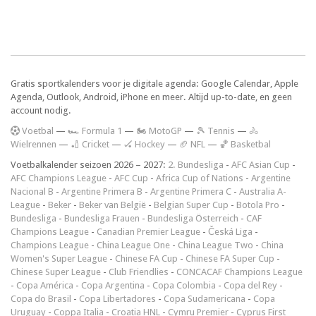
Gratis sportkalenders voor je digitale agenda: Google Calendar, Apple
Agenda, Outlook, Android, iPhone en meer. Altijd up-to-date, en geen
account nodig.
V
oetbal
—
🏎️ Formula 1
—
🏍 MotoGP
—
🎾 Tennis
—
🚴
Wielrennen
—
🏏 Cricket
—
🏑 Hockey
—
🏈 NFL
—
🏀 Basketbal
Voetbalkalender seizoen 2026 – 2027:
2. Bundesliga
-
AFC Asian Cup
-
AFC Champions League
-
AFC Cup
-
Africa Cup of Nations
-
Argentine
Nacional B
-
Argentine Primera B
-
Argentine Primera C
-
Australia A-
League
-
Beker
-
Beker van België
-
Belgian Super Cup
-
Botola Pro
-
Bundesliga
-
Bundesliga Frauen
-
Bundesliga Österreich
-
CAF
Champions League
-
Canadian Premier League
-
Česká Liga
-
Champions League
-
China League One
-
China League Two
-
China
Women's Super League
-
Chinese FA Cup
-
Chinese FA Super Cup
-
Chinese Super League
-
Club Friendlies
-
CONCACAF Champions League
-
Copa América
-
Copa Argentina
-
Copa Colombia
-
Copa del Rey
-
Copa do Brasil
-
Copa Libertadores
-
Copa Sudamericana
-
Copa
Uruguay
-
Coppa Italia
-
Croatia HNL
-
Cymru Premier
-
Cyprus First