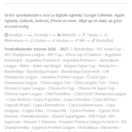
Gratis sportkalenders voor je digitale agenda: Google Calendar, Apple
Agenda, Outlook, Android, iPhone en meer. Altijd up-to-date, en geen
account nodig.
V
oetbal
—
🏎️ Formula 1
—
🏍 MotoGP
—
🎾 Tennis
—
🚴
Wielrennen
—
🏏 Cricket
—
🏑 Hockey
—
🏈 NFL
—
🏀 Basketbal
Voetbalkalender seizoen 2026 – 2027:
2. Bundesliga
-
AFC Asian Cup
-
AFC Champions League
-
AFC Cup
-
Africa Cup of Nations
-
Argentine
Nacional B
-
Argentine Primera B
-
Argentine Primera C
-
Australia A-
League
-
Beker
-
Beker van België
-
Belgian Super Cup
-
Botola Pro
-
Bundesliga
-
Bundesliga Frauen
-
Bundesliga Österreich
-
CAF
Champions League
-
Canadian Premier League
-
Česká Liga
-
Champions League
-
China League One
-
China League Two
-
China
Women's Super League
-
Chinese FA Cup
-
Chinese FA Super Cup
-
Chinese Super League
-
Club Friendlies
-
CONCACAF Champions League
-
Copa América
-
Copa Argentina
-
Copa Colombia
-
Copa del Rey
-
Copa do Brasil
-
Copa Libertadores
-
Copa Sudamericana
-
Copa
Uruguay
-
Coppa Italia
-
Croatia HNL
-
Cymru Premier
-
Cyprus First
Division
-
Damallsvenskan
-
Danish Superligaen
-
DFB-Pokal
-
DFL-
Supercup
-
Division 1 Féminine
-
Ecuador Primera Categoría Serie A
-
EFL
Championship
-
Egyptian Premier League
-
Ekstraklasa
-
Eliteserien
-