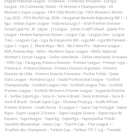
English National League
-
Eredivisie
-
Eredivisie Vrouwen
-
Europa
League
-
FA Community Shield
-
FA Women's Championship
-
FA
Women's Super League
-
FIFA Club World Cup
-
FIFA Women's World
Cup 2023
-
FIFA World Cup 2026
-
Hungarian Nemzeti Bajnokság NB 1
-
I
liga
-
Indian Super League
-
Indonesia Liga 1
-
Irish Premier Division
-
Israel Ligat Ha`Al
-
Japan - J1 League
-
Johan Cruijff Schaal
-
Jupiler Pro
League
-
Keuken Kampioen Divisie
-
League Cup
-
League One
-
League
Two
-
Leagues Cup
-
Liga de Expansión MX
-
Liga MX
-
Liga MX Femenil
-
Ligue 1
-
Ligue 2
-
Meistriliiga
-
MLS
-
MLS Next Pro
-
Nations League
-
NIFL Premiership
-
NISA
-
Northern Super League
-
NWSL National
Women's Soccer League
-
Oefen-interlands
-
Oefen-interlands Vrouwen
-
ÖFB-Cup
-
Paraguay Primera División
-
Premier League
-
Premjer-Liga
-
Primera A
-
Primera Division
-
Primera Division Argentina
-
Primera
División de Chile
-
Primera División Femenina
-
Puchar Polski
-
Qatar
Stars League
-
Romania Liga I
-
Saudi Professional League
-
Scottish
Championship
-
Scottish League One
-
Scottish League Two
-
Scottish
Premier League
-
Scottish Women's Premier League
-
Segunda División
A
-
Serbia SuperLiga
-
Serie A
-
Serie A Brazil
-
Serie A Women
-
Serie B
-
Serie B Brazil
-
Slovak Super Liga
-
Slovenia PrvaLiga
-
South African
Premier Division
-
South Korea - K League 1
-
Super Cup Portugal
-
Süper
Kupa
-
Super League 2 Greece
-
Super League Greece
-
Supercopa de
Espana
-
Superleague
-
Superlig
-
Superliga
-
Superpuchar Polski
-
Swedish Allsvenskan
-
Swiss Cup
-
Thai FA Cup
-
Thai League 1
-
Trophée des Champions
-
Turkish Cup
-
Türkiye TFF 1. Lig
-
Tweede