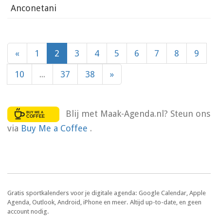
Anconetani
«
1
2
3
4
5
6
7
8
9
10
...
37
38
»
Blij met Maak-Agenda.nl? Steun ons
via
Buy Me a Coffee
.
Gratis sportkalenders voor je digitale agenda: Google Calendar, Apple
Agenda, Outlook, Android, iPhone en meer. Altijd up-to-date, en geen
account nodig.