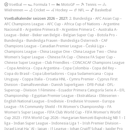
V
oetbal
—
🏎️ Formula 1
—
🏍 MotoGP
—
🎾 Tennis
—
🚴
Wielrennen
—
🏏 Cricket
—
🏑 Hockey
—
🏈 NFL
—
🏀 Basketbal
Voetbalkalender seizoen 2026 – 2027:
2. Bundesliga
-
AFC Asian Cup
-
AFC Champions League
-
AFC Cup
-
Africa Cup of Nations
-
Argentine
Nacional B
-
Argentine Primera B
-
Argentine Primera C
-
Australia A-
League
-
Beker
-
Beker van België
-
Belgian Super Cup
-
Botola Pro
-
Bundesliga
-
Bundesliga Frauen
-
Bundesliga Österreich
-
CAF
Champions League
-
Canadian Premier League
-
Česká Liga
-
Champions League
-
China League One
-
China League Two
-
China
Women's Super League
-
Chinese FA Cup
-
Chinese FA Super Cup
-
Chinese Super League
-
Club Friendlies
-
CONCACAF Champions League
-
Copa América
-
Copa Argentina
-
Copa Colombia
-
Copa del Rey
-
Copa do Brasil
-
Copa Libertadores
-
Copa Sudamericana
-
Copa
Uruguay
-
Coppa Italia
-
Croatia HNL
-
Cymru Premier
-
Cyprus First
Division
-
Damallsvenskan
-
Danish Superligaen
-
DFB-Pokal
-
DFL-
Supercup
-
Division 1 Féminine
-
Ecuador Primera Categoría Serie A
-
EFL
Championship
-
Egyptian Premier League
-
Ekstraklasa
-
Eliteserien
-
English National League
-
Eredivisie
-
Eredivisie Vrouwen
-
Europa
League
-
FA Community Shield
-
FA Women's Championship
-
FA
Women's Super League
-
FIFA Club World Cup
-
FIFA Women's World
Cup 2023
-
FIFA World Cup 2026
-
Hungarian Nemzeti Bajnokság NB 1
-
I
liga
-
Indian Super League
-
Indonesia Liga 1
-
Irish Premier Division
-
Israel Ligat Ha`Al
-
Japan - J1 League
-
Johan Cruijff Schaal
-
Jupiler Pro