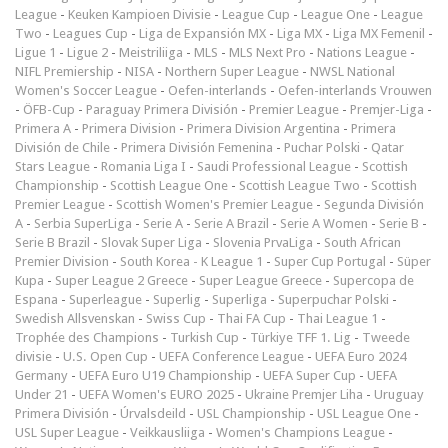
League
-
Keuken Kampioen Divisie
-
League Cup
-
League One
-
League
Two
-
Leagues Cup
-
Liga de Expansión MX
-
Liga MX
-
Liga MX Femenil
-
Ligue 1
-
Ligue 2
-
Meistriliiga
-
MLS
-
MLS Next Pro
-
Nations League
-
NIFL Premiership
-
NISA
-
Northern Super League
-
NWSL National
Women's Soccer League
-
Oefen-interlands
-
Oefen-interlands Vrouwen
-
ÖFB-Cup
-
Paraguay Primera División
-
Premier League
-
Premjer-Liga
-
Primera A
-
Primera Division
-
Primera Division Argentina
-
Primera
División de Chile
-
Primera División Femenina
-
Puchar Polski
-
Qatar
Stars League
-
Romania Liga I
-
Saudi Professional League
-
Scottish
Championship
-
Scottish League One
-
Scottish League Two
-
Scottish
Premier League
-
Scottish Women's Premier League
-
Segunda División
A
-
Serbia SuperLiga
-
Serie A
-
Serie A Brazil
-
Serie A Women
-
Serie B
-
Serie B Brazil
-
Slovak Super Liga
-
Slovenia PrvaLiga
-
South African
Premier Division
-
South Korea - K League 1
-
Super Cup Portugal
-
Süper
Kupa
-
Super League 2 Greece
-
Super League Greece
-
Supercopa de
Espana
-
Superleague
-
Superlig
-
Superliga
-
Superpuchar Polski
-
Swedish Allsvenskan
-
Swiss Cup
-
Thai FA Cup
-
Thai League 1
-
Trophée des Champions
-
Turkish Cup
-
Türkiye TFF 1. Lig
-
Tweede
divisie
-
U.S. Open Cup
-
UEFA Conference League
-
UEFA Euro 2024
Germany
-
UEFA Euro U19 Championship
-
UEFA Super Cup
-
UEFA
Under 21
-
UEFA Women's EURO 2025
-
Ukraine Premjer Liha
-
Uruguay
Primera División
-
Úrvalsdeild
-
USL Championship
-
USL League One
-
USL Super League
-
Veikkausliiga
-
Women's Champions League
-