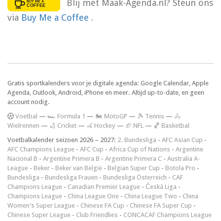
Blij met Maak-Agenda.nl? Steun ons
via
Buy Me a Coffee
.
Gratis sportkalenders voor je digitale agenda: Google Calendar, Apple
Agenda, Outlook, Android, iPhone en meer. Altijd up-to-date, en geen
account nodig.
V
oetbal
—
🏎️ Formula 1
—
🏍 MotoGP
—
🎾 Tennis
—
🚴
Wielrennen
—
🏏 Cricket
—
🏑 Hockey
—
🏈 NFL
—
🏀 Basketbal
Voetbalkalender seizoen 2026 – 2027:
2. Bundesliga
-
AFC Asian Cup
-
AFC Champions League
-
AFC Cup
-
Africa Cup of Nations
-
Argentine
Nacional B
-
Argentine Primera B
-
Argentine Primera C
-
Australia A-
League
-
Beker
-
Beker van België
-
Belgian Super Cup
-
Botola Pro
-
Bundesliga
-
Bundesliga Frauen
-
Bundesliga Österreich
-
CAF
Champions League
-
Canadian Premier League
-
Česká Liga
-
Champions League
-
China League One
-
China League Two
-
China
Women's Super League
-
Chinese FA Cup
-
Chinese FA Super Cup
-
Chinese Super League
-
Club Friendlies
-
CONCACAF Champions League