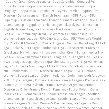
-
Copa América
-
Copa Argentina
-
Copa Colombia
-
Copa del Rey
-
Copa do Brasil
-
Copa Libertadores
-
Copa Sudamericana
-
Copa
Uruguay
-
Coppa Italia
-
Croatia HNL
-
Cymru Premier
-
Cyprus First
Division
-
Damallsvenskan
-
Danish Superligaen
-
DFB-Pokal
-
DFL-
Supercup
-
Division 1 Féminine
-
Ecuador Primera Categoría Serie A
-
EFL
Championship
-
Egyptian Premier League
-
Ekstraklasa
-
Eliteserien
-
English National League
-
Eredivisie
-
Eredivisie Vrouwen
-
Europa
League
-
FA Community Shield
-
FA Women's Championship
-
FA
Women's Super League
-
FIFA Club World Cup
-
FIFA Women's World
Cup 2023
-
FIFA World Cup 2026
-
Hungarian Nemzeti Bajnokság NB 1
-
I
liga
-
Indian Super League
-
Indonesia Liga 1
-
Irish Premier Division
-
Israel Ligat Ha`Al
-
Japan - J1 League
-
Johan Cruijff Schaal
-
Jupiler Pro
League
-
Keuken Kampioen Divisie
-
League Cup
-
League One
-
League
Two
-
Leagues Cup
-
Liga de Expansión MX
-
Liga MX
-
Liga MX Femenil
-
Ligue 1
-
Ligue 2
-
Meistriliiga
-
MLS
-
MLS Next Pro
-
Nations League
-
NIFL Premiership
-
NISA
-
Northern Super League
-
NWSL National
Women's Soccer League
-
Oefen-interlands
-
Oefen-interlands Vrouwen
-
ÖFB-Cup
-
Paraguay Primera División
-
Premier League
-
Premjer-Liga
-
Primera A
-
Primera Division
-
Primera Division Argentina
-
Primera
División de Chile
-
Primera División Femenina
-
Puchar Polski
-
Qatar
Stars League
-
Romania Liga I
-
Saudi Professional League
-
Scottish
Championship
-
Scottish League One
-
Scottish League Two
-
Scottish
Premier League
-
Scottish Women's Premier League
-
Segunda División
A
-
Serbia SuperLiga
-
Serie A
-
Serie A Brazil
-
Serie A Women
-
Serie B
-