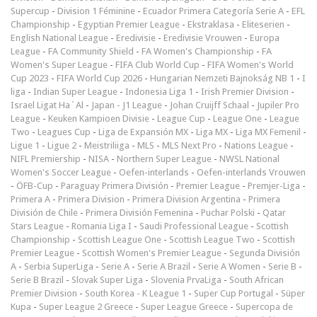
Supercup
-
Division 1 Féminine
-
Ecuador Primera Categoría Serie A
-
EFL
Championship
-
Egyptian Premier League
-
Ekstraklasa
-
Eliteserien
-
English National League
-
Eredivisie
-
Eredivisie Vrouwen
-
Europa
League
-
FA Community Shield
-
FA Women's Championship
-
FA
Women's Super League
-
FIFA Club World Cup
-
FIFA Women's World
Cup 2023
-
FIFA World Cup 2026
-
Hungarian Nemzeti Bajnokság NB 1
-
I
liga
-
Indian Super League
-
Indonesia Liga 1
-
Irish Premier Division
-
Israel Ligat Ha`Al
-
Japan - J1 League
-
Johan Cruijff Schaal
-
Jupiler Pro
League
-
Keuken Kampioen Divisie
-
League Cup
-
League One
-
League
Two
-
Leagues Cup
-
Liga de Expansión MX
-
Liga MX
-
Liga MX Femenil
-
Ligue 1
-
Ligue 2
-
Meistriliiga
-
MLS
-
MLS Next Pro
-
Nations League
-
NIFL Premiership
-
NISA
-
Northern Super League
-
NWSL National
Women's Soccer League
-
Oefen-interlands
-
Oefen-interlands Vrouwen
-
ÖFB-Cup
-
Paraguay Primera División
-
Premier League
-
Premjer-Liga
-
Primera A
-
Primera Division
-
Primera Division Argentina
-
Primera
División de Chile
-
Primera División Femenina
-
Puchar Polski
-
Qatar
Stars League
-
Romania Liga I
-
Saudi Professional League
-
Scottish
Championship
-
Scottish League One
-
Scottish League Two
-
Scottish
Premier League
-
Scottish Women's Premier League
-
Segunda División
A
-
Serbia SuperLiga
-
Serie A
-
Serie A Brazil
-
Serie A Women
-
Serie B
-
Serie B Brazil
-
Slovak Super Liga
-
Slovenia PrvaLiga
-
South African
Premier Division
-
South Korea - K League 1
-
Super Cup Portugal
-
Süper
Kupa
-
Super League 2 Greece
-
Super League Greece
-
Supercopa de