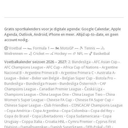
Gratis sportkalenders voor je digitale agenda: Google Calendar, Apple
Agenda, Outlook, Android, iPhone en meer. Altijd up-to-date, en geen
account nodig.
V
oetbal
—
🏎️ Formula 1
—
🏍 MotoGP
—
🎾 Tennis
—
🚴
Wielrennen
—
🏏 Cricket
—
🏑 Hockey
—
🏈 NFL
—
🏀 Basketbal
Voetbalkalender seizoen 2026 – 2027:
2. Bundesliga
-
AFC Asian Cup
-
AFC Champions League
-
AFC Cup
-
Africa Cup of Nations
-
Argentine
Nacional B
-
Argentine Primera B
-
Argentine Primera C
-
Australia A-
League
-
Beker
-
Beker van België
-
Belgian Super Cup
-
Botola Pro
-
Bundesliga
-
Bundesliga Frauen
-
Bundesliga Österreich
-
CAF
Champions League
-
Canadian Premier League
-
Česká Liga
-
Champions League
-
China League One
-
China League Two
-
China
Women's Super League
-
Chinese FA Cup
-
Chinese FA Super Cup
-
Chinese Super League
-
Club Friendlies
-
CONCACAF Champions League
-
Copa América
-
Copa Argentina
-
Copa Colombia
-
Copa del Rey
-
Copa do Brasil
-
Copa Libertadores
-
Copa Sudamericana
-
Copa
Uruguay
-
Coppa Italia
-
Croatia HNL
-
Cymru Premier
-
Cyprus First
Division
-
Damallsvenskan
-
Danish Superligaen
-
DFB-Pokal
-
DFL-