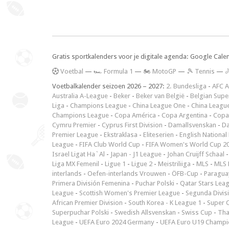
Gratis sportkalenders voor je digitale agenda: Google Cale
V
oetbal
—
🏎️ Formula 1
—
🏍 MotoGP
—
🎾 Tennis
—

Voetbalkalender seizoen 2026 – 2027:
2. Bundesliga
-
AFC A
Australia A-League
-
Beker
-
Beker van België
-
Belgian Supe
Liga
-
Champions League
-
China League One
-
China Leagu
Champions League
-
Copa América
-
Copa Argentina
-
Copa
Cymru Premier
-
Cyprus First Division
-
Damallsvenskan
-
Da
Premier League
-
Ekstraklasa
-
Eliteserien
-
English National
League
-
FIFA Club World Cup
-
FIFA Women's World Cup 2
Israel Ligat Ha`Al
-
Japan - J1 League
-
Johan Cruijff Schaal
Liga MX Femenil
-
Ligue 1
-
Ligue 2
-
Meistriliiga
-
MLS
-
MLS 
interlands
-
Oefen-interlands Vrouwen
-
ÖFB-Cup
-
Paraguay
Primera División Femenina
-
Puchar Polski
-
Qatar Stars Lea
League
-
Scottish Women's Premier League
-
Segunda Divis
African Premier Division
-
South Korea - K League 1
-
Super 
Superpuchar Polski
-
Swedish Allsvenskan
-
Swiss Cup
-
Tha
League
-
UEFA Euro 2024 Germany
-
UEFA Euro U19 Champi