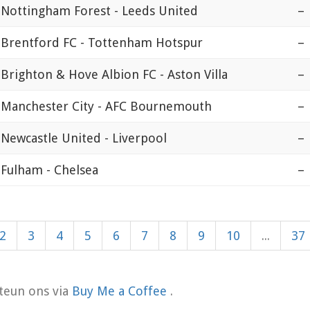
Nottingham Forest - Leeds United
–
Brentford FC - Tottenham Hotspur
–
Brighton & Hove Albion FC - Aston Villa
–
Manchester City - AFC Bournemouth
–
Newcastle United - Liverpool
–
Fulham - Chelsea
–
2
3
4
5
6
7
8
9
10
...
37
teun ons via
Buy Me a Coffee
.