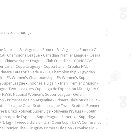
een account nodig.
ne Nacional B
-
Argentine Primera B
-
Argentine Primera C
-
CAF Champions League
-
Canadian Premier League
-
Česká
p
-
Chinese Super League
-
Club Friendlies
-
CONCACAF
ericana
-
Copa Uruguay
-
Coppa Italia
-
Croatia HNL
-
rimera Categoría Serie A
-
EFL Championship
-
Egyptian
ld
-
FA Women's Championship
-
FA Women's Super
n Super League
-
Indonesia Liga 1
-
Irish Premier Division
-
ague Two
-
Leagues Cup
-
Liga de Expansión MX
-
Liga MX
-
-
NWSL National Women's Soccer League
-
Oefen-
ion
-
Primera Division Argentina
-
Primera División de Chile
-
ottish League One
-
Scottish League Two
-
Scottish Premier
rie B Brazil
-
Slovak Super Liga
-
Slovenia PrvaLiga
-
South
upercopa de Espana
-
Superleague
-
Superlig
-
Superliga
-
 1. Lig
-
Tweede divisie
-
U.S. Open Cup
-
UEFA Conference
ne Premjer Liha
-
Uruguay Primera División
-
Úrvalsdeild
-