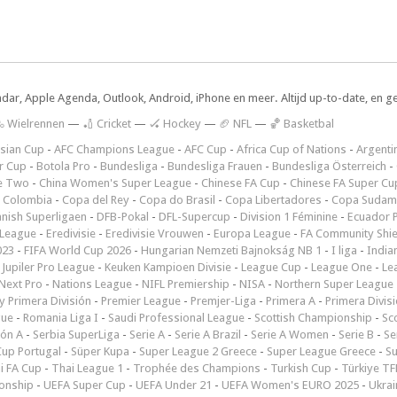
ndar, Apple Agenda, Outlook, Android, iPhone en meer. Altijd up-to-date, en g
 Wielrennen
—
🏏 Cricket
—
🏑 Hockey
—
🏈 NFL
—
🏀 Basketbal
sian Cup
-
AFC Champions League
-
AFC Cup
-
Africa Cup of Nations
-
Argenti
r Cup
-
Botola Pro
-
Bundesliga
-
Bundesliga Frauen
-
Bundesliga Österreich
-
e Two
-
China Women's Super League
-
Chinese FA Cup
-
Chinese FA Super Cu
 Colombia
-
Copa del Rey
-
Copa do Brasil
-
Copa Libertadores
-
Copa Sudam
nish Superligaen
-
DFB-Pokal
-
DFL-Supercup
-
Division 1 Féminine
-
Ecuador P
 League
-
Eredivisie
-
Eredivisie Vrouwen
-
Europa League
-
FA Community Shie
023
-
FIFA World Cup 2026
-
Hungarian Nemzeti Bajnokság NB 1
-
I liga
-
India
-
Jupiler Pro League
-
Keuken Kampioen Divisie
-
League Cup
-
League One
-
Le
Next Pro
-
Nations League
-
NIFL Premiership
-
NISA
-
Northern Super League
 Primera División
-
Premier League
-
Premjer-Liga
-
Primera A
-
Primera Divis
gue
-
Romania Liga I
-
Saudi Professional League
-
Scottish Championship
-
Sc
ión A
-
Serbia SuperLiga
-
Serie A
-
Serie A Brazil
-
Serie A Women
-
Serie B
-
Se
Cup Portugal
-
Süper Kupa
-
Super League 2 Greece
-
Super League Greece
-
S
i FA Cup
-
Thai League 1
-
Trophée des Champions
-
Turkish Cup
-
Türkiye TFF
onship
-
UEFA Super Cup
-
UEFA Under 21
-
UEFA Women's EURO 2025
-
Ukrai