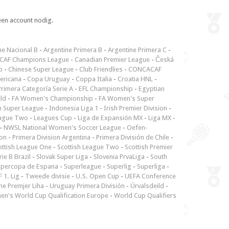
een account nodig.
ne Nacional B
-
Argentine Primera B
-
Argentine Primera C
-
CAF Champions League
-
Canadian Premier League
-
Česká
p
-
Chinese Super League
-
Club Friendlies
-
CONCACAF
ericana
-
Copa Uruguay
-
Coppa Italia
-
Croatia HNL
-
rimera Categoría Serie A
-
EFL Championship
-
Egyptian
ld
-
FA Women's Championship
-
FA Women's Super
n Super League
-
Indonesia Liga 1
-
Irish Premier Division
-
ague Two
-
Leagues Cup
-
Liga de Expansión MX
-
Liga MX
-
-
NWSL National Women's Soccer League
-
Oefen-
ion
-
Primera Division Argentina
-
Primera División de Chile
-
ottish League One
-
Scottish League Two
-
Scottish Premier
rie B Brazil
-
Slovak Super Liga
-
Slovenia PrvaLiga
-
South
upercopa de Espana
-
Superleague
-
Superlig
-
Superliga
-
 1. Lig
-
Tweede divisie
-
U.S. Open Cup
-
UEFA Conference
ne Premjer Liha
-
Uruguay Primera División
-
Úrvalsdeild
-
n's World Cup Qualification Europe
-
World Cup Qualifiers