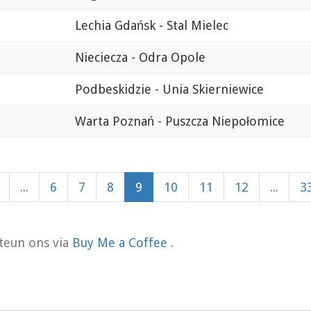
Lechia Gdańsk - Stal Mielec
Nieciecza - Odra Opole
Podbeskidzie - Unia Skierniewice
Warta Poznań - Puszcza Niepołomice
...
6
7
8
9
10
11
12
...
3
teun ons via
Buy Me a Coffee
.