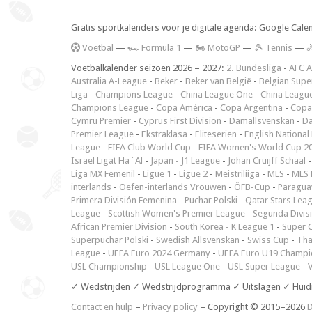
Gratis sportkalenders voor je digitale agenda: Google Cale
V
oetbal
—
🏎️ Formula 1
—
🏍 MotoGP
—
🎾 Tennis
—

Voetbalkalender seizoen 2026 – 2027:
2. Bundesliga
-
AFC A
Australia A-League
-
Beker
-
Beker van België
-
Belgian Supe
Liga
-
Champions League
-
China League One
-
China Leagu
Champions League
-
Copa América
-
Copa Argentina
-
Copa
Cymru Premier
-
Cyprus First Division
-
Damallsvenskan
-
Da
Premier League
-
Ekstraklasa
-
Eliteserien
-
English National
League
-
FIFA Club World Cup
-
FIFA Women's World Cup 2
Israel Ligat Ha`Al
-
Japan - J1 League
-
Johan Cruijff Schaal
Liga MX Femenil
-
Ligue 1
-
Ligue 2
-
Meistriliiga
-
MLS
-
MLS 
interlands
-
Oefen-interlands Vrouwen
-
ÖFB-Cup
-
Paraguay
Primera División Femenina
-
Puchar Polski
-
Qatar Stars Lea
League
-
Scottish Women's Premier League
-
Segunda Divis
African Premier Division
-
South Korea - K League 1
-
Super 
Superpuchar Polski
-
Swedish Allsvenskan
-
Swiss Cup
-
Tha
League
-
UEFA Euro 2024 Germany
-
UEFA Euro U19 Champi
USL Championship
-
USL League One
-
USL Super League
-
V
✓ Wedstrijden ✓ Wedstrijdprogramma ✓ Uitslagen ✓ Huid
Contact en hulp
–
Privacy policy
– Copyright © 2015–2026
D