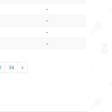
–
–
–
–
3
34
»