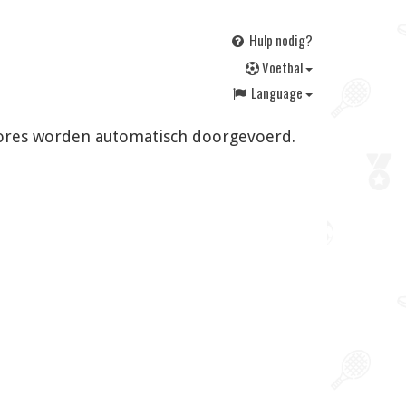
Hulp nodig?
V
oetbal
Language
 scores worden automatisch doorgevoerd.