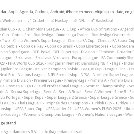
ndar, Apple Agenda, Outlook, Android, iPhone en meer. Altijd up-to-date, en g
 Wielrennen
—
🏏 Cricket
—
🏑 Hockey
—
🏈 NFL
—
🏀 Basketbal
sian Cup
-
AFC Champions League
-
AFC Cup
-
Africa Cup of Nations
-
Argenti
r Cup
-
Botola Pro
-
Bundesliga
-
Bundesliga Frauen
-
Bundesliga Österreich
-
e Two
-
China Women's Super League
-
Chinese FA Cup
-
Chinese FA Super Cu
 Colombia
-
Copa del Rey
-
Copa do Brasil
-
Copa Libertadores
-
Copa Sudam
nish Superligaen
-
DFB-Pokal
-
DFL-Supercup
-
Division 1 Féminine
-
Ecuador P
 League
-
Eredivisie
-
Eredivisie Vrouwen
-
Europa League
-
FA Community Shie
023
-
FIFA World Cup 2026
-
Hungarian Nemzeti Bajnokság NB 1
-
I liga
-
India
-
Jupiler Pro League
-
Keuken Kampioen Divisie
-
League Cup
-
League One
-
Le
Next Pro
-
Nations League
-
NIFL Premiership
-
NISA
-
Northern Super League
 Primera División
-
Premier League
-
Premjer-Liga
-
Primera A
-
Primera Divis
gue
-
Romania Liga I
-
Saudi Professional League
-
Scottish Championship
-
Sc
ión A
-
Serbia SuperLiga
-
Serie A
-
Serie A Brazil
-
Serie A Women
-
Serie B
-
Se
Cup Portugal
-
Süper Kupa
-
Super League 2 Greece
-
Super League Greece
-
S
i FA Cup
-
Thai League 1
-
Trophée des Champions
-
Turkish Cup
-
Türkiye TFF
onship
-
UEFA Super Cup
-
UEFA Under 21
-
UEFA Women's EURO 2025
-
Ukrai
eikkausliiga
-
Women's Champions League
-
Women's Nations League
-
Wome
ige stand
e Agendamakers B.V.
–
info@agendamakers.nl