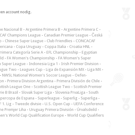
een account nodig.
ne Nacional B
-
Argentine Primera B
-
Argentine Primera C
-
CAF Champions League
-
Canadian Premier League
-
Česká
p
-
Chinese Super League
-
Club Friendlies
-
CONCACAF
ericana
-
Copa Uruguay
-
Coppa Italia
-
Croatia HNL
-
rimera Categoría Serie A
-
EFL Championship
-
Egyptian
ld
-
FA Women's Championship
-
FA Women's Super
n Super League
-
Indonesia Liga 1
-
Irish Premier Division
-
ague Two
-
Leagues Cup
-
Liga de Expansión MX
-
Liga MX
-
-
NWSL National Women's Soccer League
-
Oefen-
ion
-
Primera Division Argentina
-
Primera División de Chile
-
ottish League One
-
Scottish League Two
-
Scottish Premier
rie B Brazil
-
Slovak Super Liga
-
Slovenia PrvaLiga
-
South
upercopa de Espana
-
Superleague
-
Superlig
-
Superliga
-
 1. Lig
-
Tweede divisie
-
U.S. Open Cup
-
UEFA Conference
ne Premjer Liha
-
Uruguay Primera División
-
Úrvalsdeild
-
n's World Cup Qualification Europe
-
World Cup Qualifiers