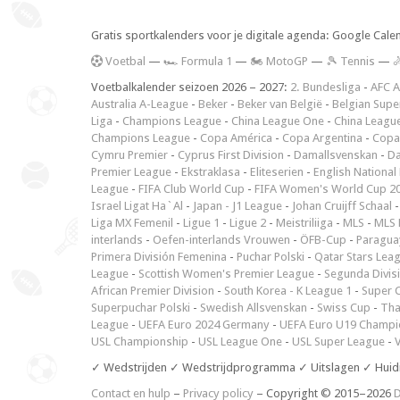
Gratis sportkalenders voor je digitale agenda: Google Cale
V
oetbal
—
🏎️ Formula 1
—
🏍 MotoGP
—
🎾 Tennis
—

Voetbalkalender seizoen 2026 – 2027:
2. Bundesliga
-
AFC A
Australia A-League
-
Beker
-
Beker van België
-
Belgian Supe
Liga
-
Champions League
-
China League One
-
China Leagu
Champions League
-
Copa América
-
Copa Argentina
-
Copa
Cymru Premier
-
Cyprus First Division
-
Damallsvenskan
-
Da
Premier League
-
Ekstraklasa
-
Eliteserien
-
English National
League
-
FIFA Club World Cup
-
FIFA Women's World Cup 2
Israel Ligat Ha`Al
-
Japan - J1 League
-
Johan Cruijff Schaal
Liga MX Femenil
-
Ligue 1
-
Ligue 2
-
Meistriliiga
-
MLS
-
MLS 
interlands
-
Oefen-interlands Vrouwen
-
ÖFB-Cup
-
Paraguay
Primera División Femenina
-
Puchar Polski
-
Qatar Stars Lea
League
-
Scottish Women's Premier League
-
Segunda Divis
African Premier Division
-
South Korea - K League 1
-
Super 
Superpuchar Polski
-
Swedish Allsvenskan
-
Swiss Cup
-
Tha
League
-
UEFA Euro 2024 Germany
-
UEFA Euro U19 Champi
USL Championship
-
USL League One
-
USL Super League
-
V
✓ Wedstrijden ✓ Wedstrijdprogramma ✓ Uitslagen ✓ Huid
Contact en hulp
–
Privacy policy
– Copyright © 2015–2026
D