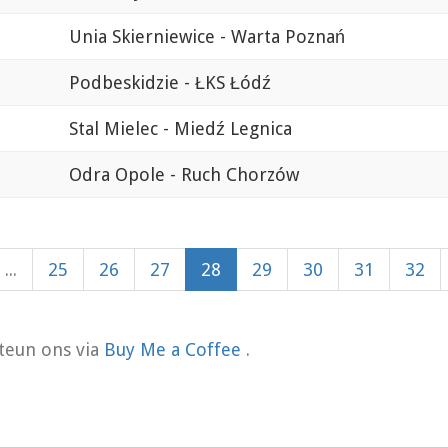
Unia Skierniewice - Warta Poznań
Podbeskidzie - ŁKS Łódź
Stal Mielec - Miedź Legnica
Odra Opole - Ruch Chorzów
...
25
26
27
28
29
30
31
32
teun ons via
Buy Me a Coffee
.