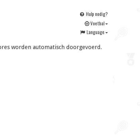
Hulp nodig?
V
oetbal
Language
 scores worden automatisch doorgevoerd.