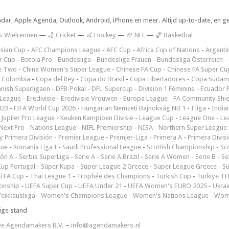
ndar, Apple Agenda, Outlook, Android, iPhone en meer. Altijd up-to-date, en g
 Wielrennen
—
🏏 Cricket
—
🏑 Hockey
—
🏈 NFL
—
🏀 Basketbal
sian Cup
-
AFC Champions League
-
AFC Cup
-
Africa Cup of Nations
-
Argenti
r Cup
-
Botola Pro
-
Bundesliga
-
Bundesliga Frauen
-
Bundesliga Österreich
-
e Two
-
China Women's Super League
-
Chinese FA Cup
-
Chinese FA Super Cu
 Colombia
-
Copa del Rey
-
Copa do Brasil
-
Copa Libertadores
-
Copa Sudam
nish Superligaen
-
DFB-Pokal
-
DFL-Supercup
-
Division 1 Féminine
-
Ecuador P
 League
-
Eredivisie
-
Eredivisie Vrouwen
-
Europa League
-
FA Community Shie
023
-
FIFA World Cup 2026
-
Hungarian Nemzeti Bajnokság NB 1
-
I liga
-
India
-
Jupiler Pro League
-
Keuken Kampioen Divisie
-
League Cup
-
League One
-
Le
Next Pro
-
Nations League
-
NIFL Premiership
-
NISA
-
Northern Super League
 Primera División
-
Premier League
-
Premjer-Liga
-
Primera A
-
Primera Divis
gue
-
Romania Liga I
-
Saudi Professional League
-
Scottish Championship
-
Sc
ión A
-
Serbia SuperLiga
-
Serie A
-
Serie A Brazil
-
Serie A Women
-
Serie B
-
Se
Cup Portugal
-
Süper Kupa
-
Super League 2 Greece
-
Super League Greece
-
S
i FA Cup
-
Thai League 1
-
Trophée des Champions
-
Turkish Cup
-
Türkiye TFF
onship
-
UEFA Super Cup
-
UEFA Under 21
-
UEFA Women's EURO 2025
-
Ukrai
eikkausliiga
-
Women's Champions League
-
Women's Nations League
-
Wome
ige stand
e Agendamakers B.V.
–
info@agendamakers.nl