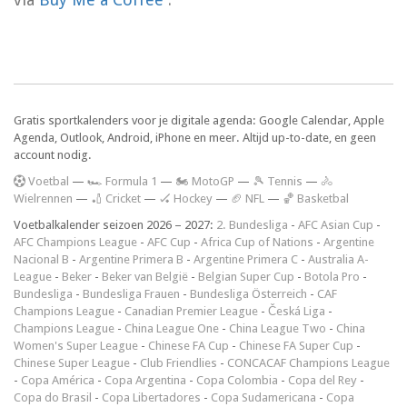
Gratis sportkalenders voor je digitale agenda: Google Calendar, Apple
Agenda, Outlook, Android, iPhone en meer. Altijd up-to-date, en geen
account nodig.
V
oetbal
—
🏎️ Formula 1
—
🏍 MotoGP
—
🎾 Tennis
—
🚴
Wielrennen
—
🏏 Cricket
—
🏑 Hockey
—
🏈 NFL
—
🏀 Basketbal
Voetbalkalender seizoen 2026 – 2027:
2. Bundesliga
-
AFC Asian Cup
-
AFC Champions League
-
AFC Cup
-
Africa Cup of Nations
-
Argentine
Nacional B
-
Argentine Primera B
-
Argentine Primera C
-
Australia A-
League
-
Beker
-
Beker van België
-
Belgian Super Cup
-
Botola Pro
-
Bundesliga
-
Bundesliga Frauen
-
Bundesliga Österreich
-
CAF
Champions League
-
Canadian Premier League
-
Česká Liga
-
Champions League
-
China League One
-
China League Two
-
China
Women's Super League
-
Chinese FA Cup
-
Chinese FA Super Cup
-
Chinese Super League
-
Club Friendlies
-
CONCACAF Champions League
-
Copa América
-
Copa Argentina
-
Copa Colombia
-
Copa del Rey
-
Copa do Brasil
-
Copa Libertadores
-
Copa Sudamericana
-
Copa