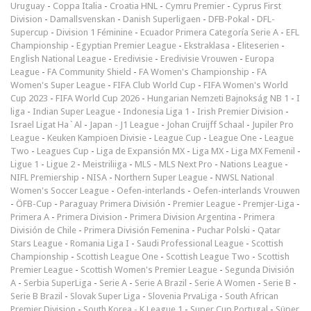
Uruguay
-
Coppa Italia
-
Croatia HNL
-
Cymru Premier
-
Cyprus First
Division
-
Damallsvenskan
-
Danish Superligaen
-
DFB-Pokal
-
DFL-
Supercup
-
Division 1 Féminine
-
Ecuador Primera Categoría Serie A
-
EFL
Championship
-
Egyptian Premier League
-
Ekstraklasa
-
Eliteserien
-
English National League
-
Eredivisie
-
Eredivisie Vrouwen
-
Europa
League
-
FA Community Shield
-
FA Women's Championship
-
FA
Women's Super League
-
FIFA Club World Cup
-
FIFA Women's World
Cup 2023
-
FIFA World Cup 2026
-
Hungarian Nemzeti Bajnokság NB 1
-
I
liga
-
Indian Super League
-
Indonesia Liga 1
-
Irish Premier Division
-
Israel Ligat Ha`Al
-
Japan - J1 League
-
Johan Cruijff Schaal
-
Jupiler Pro
League
-
Keuken Kampioen Divisie
-
League Cup
-
League One
-
League
Two
-
Leagues Cup
-
Liga de Expansión MX
-
Liga MX
-
Liga MX Femenil
-
Ligue 1
-
Ligue 2
-
Meistriliiga
-
MLS
-
MLS Next Pro
-
Nations League
-
NIFL Premiership
-
NISA
-
Northern Super League
-
NWSL National
Women's Soccer League
-
Oefen-interlands
-
Oefen-interlands Vrouwen
-
ÖFB-Cup
-
Paraguay Primera División
-
Premier League
-
Premjer-Liga
-
Primera A
-
Primera Division
-
Primera Division Argentina
-
Primera
División de Chile
-
Primera División Femenina
-
Puchar Polski
-
Qatar
Stars League
-
Romania Liga I
-
Saudi Professional League
-
Scottish
Championship
-
Scottish League One
-
Scottish League Two
-
Scottish
Premier League
-
Scottish Women's Premier League
-
Segunda División
A
-
Serbia SuperLiga
-
Serie A
-
Serie A Brazil
-
Serie A Women
-
Serie B
-
Serie B Brazil
-
Slovak Super Liga
-
Slovenia PrvaLiga
-
South African
Premier Division
-
South Korea - K League 1
-
Super Cup Portugal
-
Süper