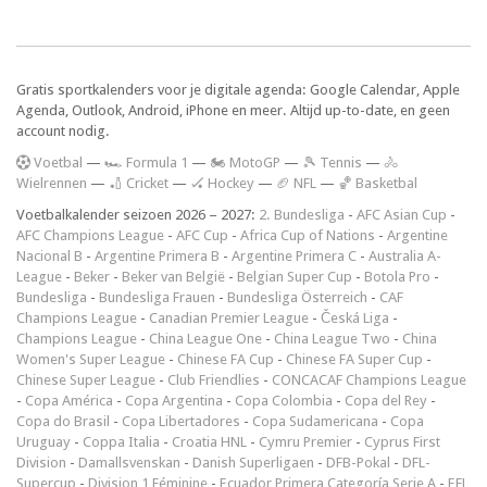
Gratis sportkalenders voor je digitale agenda: Google Calendar, Apple
Agenda, Outlook, Android, iPhone en meer. Altijd up-to-date, en geen
account nodig.
V
oetbal
—
🏎️ Formula 1
—
🏍 MotoGP
—
🎾 Tennis
—
🚴
Wielrennen
—
🏏 Cricket
—
🏑 Hockey
—
🏈 NFL
—
🏀 Basketbal
Voetbalkalender seizoen 2026 – 2027:
2. Bundesliga
-
AFC Asian Cup
-
AFC Champions League
-
AFC Cup
-
Africa Cup of Nations
-
Argentine
Nacional B
-
Argentine Primera B
-
Argentine Primera C
-
Australia A-
League
-
Beker
-
Beker van België
-
Belgian Super Cup
-
Botola Pro
-
Bundesliga
-
Bundesliga Frauen
-
Bundesliga Österreich
-
CAF
Champions League
-
Canadian Premier League
-
Česká Liga
-
Champions League
-
China League One
-
China League Two
-
China
Women's Super League
-
Chinese FA Cup
-
Chinese FA Super Cup
-
Chinese Super League
-
Club Friendlies
-
CONCACAF Champions League
-
Copa América
-
Copa Argentina
-
Copa Colombia
-
Copa del Rey
-
Copa do Brasil
-
Copa Libertadores
-
Copa Sudamericana
-
Copa
Uruguay
-
Coppa Italia
-
Croatia HNL
-
Cymru Premier
-
Cyprus First
Division
-
Damallsvenskan
-
Danish Superligaen
-
DFB-Pokal
-
DFL-
Supercup
-
Division 1 Féminine
-
Ecuador Primera Categoría Serie A
-
EFL