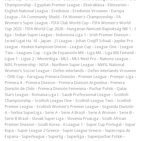
Championship
-
Egyptian Premier League
-
Ekstraklasa
-
Eliteserien
-
English National League
-
Eredivisie
-
Eredivisie Vrouwen
-
Europa
League
-
FA Community Shield
-
FA Women's Championship
-
FA
Women's Super League
-
FIFA Club World Cup
-
FIFA Women's World
Cup 2023
-
FIFA World Cup 2026
-
Hungarian Nemzeti Bajnokság NB 1
-
I
liga
-
Indian Super League
-
Indonesia Liga 1
-
Irish Premier Division
-
Israel Ligat Ha`Al
-
Japan - J1 League
-
Johan Cruijff Schaal
-
Jupiler Pro
League
-
Keuken Kampioen Divisie
-
League Cup
-
League One
-
League
Two
-
Leagues Cup
-
Liga de Expansión MX
-
Liga MX
-
Liga MX Femenil
-
Ligue 1
-
Ligue 2
-
Meistriliiga
-
MLS
-
MLS Next Pro
-
Nations League
-
NIFL Premiership
-
NISA
-
Northern Super League
-
NWSL National
Women's Soccer League
-
Oefen-interlands
-
Oefen-interlands Vrouwen
-
ÖFB-Cup
-
Paraguay Primera División
-
Premier League
-
Premjer-Liga
-
Primera A
-
Primera Division
-
Primera Division Argentina
-
Primera
División de Chile
-
Primera División Femenina
-
Puchar Polski
-
Qatar
Stars League
-
Romania Liga I
-
Saudi Professional League
-
Scottish
Championship
-
Scottish League One
-
Scottish League Two
-
Scottish
Premier League
-
Scottish Women's Premier League
-
Segunda División
A
-
Serbia SuperLiga
-
Serie A
-
Serie A Brazil
-
Serie A Women
-
Serie B
-
Serie B Brazil
-
Slovak Super Liga
-
Slovenia PrvaLiga
-
South African
Premier Division
-
South Korea - K League 1
-
Super Cup Portugal
-
Süper
Kupa
-
Super League 2 Greece
-
Super League Greece
-
Supercopa de
Espana
-
Superleague
-
Superlig
-
Superliga
-
Superpuchar Polski
-