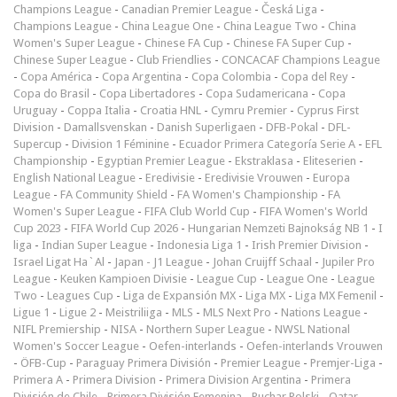
Champions League
-
Canadian Premier League
-
Česká Liga
-
Champions League
-
China League One
-
China League Two
-
China
Women's Super League
-
Chinese FA Cup
-
Chinese FA Super Cup
-
Chinese Super League
-
Club Friendlies
-
CONCACAF Champions League
-
Copa América
-
Copa Argentina
-
Copa Colombia
-
Copa del Rey
-
Copa do Brasil
-
Copa Libertadores
-
Copa Sudamericana
-
Copa
Uruguay
-
Coppa Italia
-
Croatia HNL
-
Cymru Premier
-
Cyprus First
Division
-
Damallsvenskan
-
Danish Superligaen
-
DFB-Pokal
-
DFL-
Supercup
-
Division 1 Féminine
-
Ecuador Primera Categoría Serie A
-
EFL
Championship
-
Egyptian Premier League
-
Ekstraklasa
-
Eliteserien
-
English National League
-
Eredivisie
-
Eredivisie Vrouwen
-
Europa
League
-
FA Community Shield
-
FA Women's Championship
-
FA
Women's Super League
-
FIFA Club World Cup
-
FIFA Women's World
Cup 2023
-
FIFA World Cup 2026
-
Hungarian Nemzeti Bajnokság NB 1
-
I
liga
-
Indian Super League
-
Indonesia Liga 1
-
Irish Premier Division
-
Israel Ligat Ha`Al
-
Japan - J1 League
-
Johan Cruijff Schaal
-
Jupiler Pro
League
-
Keuken Kampioen Divisie
-
League Cup
-
League One
-
League
Two
-
Leagues Cup
-
Liga de Expansión MX
-
Liga MX
-
Liga MX Femenil
-
Ligue 1
-
Ligue 2
-
Meistriliiga
-
MLS
-
MLS Next Pro
-
Nations League
-
NIFL Premiership
-
NISA
-
Northern Super League
-
NWSL National
Women's Soccer League
-
Oefen-interlands
-
Oefen-interlands Vrouwen
-
ÖFB-Cup
-
Paraguay Primera División
-
Premier League
-
Premjer-Liga
-
Primera A
-
Primera Division
-
Primera Division Argentina
-
Primera
División de Chile
-
Primera División Femenina
-
Puchar Polski
-
Qatar