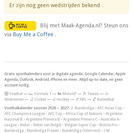
Er zijn nog geen wedstrijden bekend
Blij met Maak-Agenda.nl? Steun ons
via
Buy Me a Coffee
.
Gratis sportkalenders voor je digitale agenda: Google Calendar, Apple
Agenda, Outlook, Android, iPhone en meer. Altijd up-to-date, en geen
account nodig.
V
oetbal
—
🏎️ Formula 1
—
🏍 MotoGP
—
🎾 Tennis
—
🚴
Wielrennen
—
🏏 Cricket
—
🏑 Hockey
—
🏈 NFL
—
🏀 Basketbal
Voetbalkalender seizoen 2026 – 2027:
2. Bundesliga
-
AFC Asian Cup
-
AFC Champions League
-
AFC Cup
-
Africa Cup of Nations
-
Argentine
Nacional B
-
Argentine Primera B
-
Argentine Primera C
-
Australia A-
League
-
Beker
-
Beker van België
-
Belgian Super Cup
-
Botola Pro
-
Bundesliga
-
Bundesliga Frauen
-
Bundesliga Österreich
-
CAF