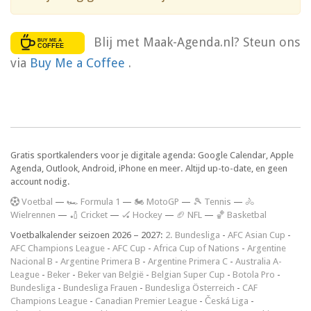
Blij met Maak-Agenda.nl? Steun ons
via
Buy Me a Coffee
.
Gratis sportkalenders voor je digitale agenda: Google Calendar, Apple
Agenda, Outlook, Android, iPhone en meer. Altijd up-to-date, en geen
account nodig.
V
oetbal
—
🏎️ Formula 1
—
🏍 MotoGP
—
🎾 Tennis
—
🚴
Wielrennen
—
🏏 Cricket
—
🏑 Hockey
—
🏈 NFL
—
🏀 Basketbal
Voetbalkalender seizoen 2026 – 2027:
2. Bundesliga
-
AFC Asian Cup
-
AFC Champions League
-
AFC Cup
-
Africa Cup of Nations
-
Argentine
Nacional B
-
Argentine Primera B
-
Argentine Primera C
-
Australia A-
League
-
Beker
-
Beker van België
-
Belgian Super Cup
-
Botola Pro
-
Bundesliga
-
Bundesliga Frauen
-
Bundesliga Österreich
-
CAF
Champions League
-
Canadian Premier League
-
Česká Liga
-