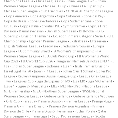
Champions League
-
China League One
-
China League Two
-
China
Women's Super League
-
Chinese FA Cup
-
Chinese FA Super Cup
-
Chinese Super League
-
Club Friendlies
-
CONCACAF Champions League
-
Copa América
-
Copa Argentina
-
Copa Colombia
-
Copa del Rey
-
Copa do Brasil
-
Copa Libertadores
-
Copa Sudamericana
-
Copa
Uruguay
-
Coppa Italia
-
Croatia HNL
-
Cymru Premier
-
Cyprus First
Division
-
Damallsvenskan
-
Danish Superligaen
-
DFB-Pokal
-
DFL-
Supercup
-
Division 1 Féminine
-
Ecuador Primera Categoría Serie A
-
EFL
Championship
-
Egyptian Premier League
-
Ekstraklasa
-
Eliteserien
-
English National League
-
Eredivisie
-
Eredivisie Vrouwen
-
Europa
League
-
FA Community Shield
-
FA Women's Championship
-
FA
Women's Super League
-
FIFA Club World Cup
-
FIFA Women's World
Cup 2023
-
FIFA World Cup 2026
-
Hungarian Nemzeti Bajnokság NB 1
-
I
liga
-
Indian Super League
-
Indonesia Liga 1
-
Irish Premier Division
-
Israel Ligat Ha`Al
-
Japan - J1 League
-
Johan Cruijff Schaal
-
Jupiler Pro
League
-
Keuken Kampioen Divisie
-
League Cup
-
League One
-
League
Two
-
Leagues Cup
-
Liga de Expansión MX
-
Liga MX
-
Liga MX Femenil
-
Ligue 1
-
Ligue 2
-
Meistriliiga
-
MLS
-
MLS Next Pro
-
Nations League
-
NIFL Premiership
-
NISA
-
Northern Super League
-
NWSL National
Women's Soccer League
-
Oefen-interlands
-
Oefen-interlands Vrouwen
-
ÖFB-Cup
-
Paraguay Primera División
-
Premier League
-
Premjer-Liga
-
Primera A
-
Primera Division
-
Primera Division Argentina
-
Primera
División de Chile
-
Primera División Femenina
-
Puchar Polski
-
Qatar
Stars League
-
Romania Liga I
-
Saudi Professional League
-
Scottish