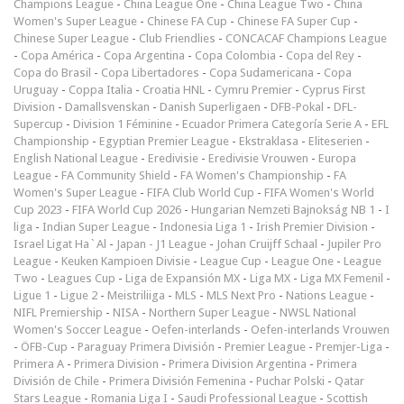
Champions League
-
China League One
-
China League Two
-
China
Women's Super League
-
Chinese FA Cup
-
Chinese FA Super Cup
-
Chinese Super League
-
Club Friendlies
-
CONCACAF Champions League
-
Copa América
-
Copa Argentina
-
Copa Colombia
-
Copa del Rey
-
Copa do Brasil
-
Copa Libertadores
-
Copa Sudamericana
-
Copa
Uruguay
-
Coppa Italia
-
Croatia HNL
-
Cymru Premier
-
Cyprus First
Division
-
Damallsvenskan
-
Danish Superligaen
-
DFB-Pokal
-
DFL-
Supercup
-
Division 1 Féminine
-
Ecuador Primera Categoría Serie A
-
EFL
Championship
-
Egyptian Premier League
-
Ekstraklasa
-
Eliteserien
-
English National League
-
Eredivisie
-
Eredivisie Vrouwen
-
Europa
League
-
FA Community Shield
-
FA Women's Championship
-
FA
Women's Super League
-
FIFA Club World Cup
-
FIFA Women's World
Cup 2023
-
FIFA World Cup 2026
-
Hungarian Nemzeti Bajnokság NB 1
-
I
liga
-
Indian Super League
-
Indonesia Liga 1
-
Irish Premier Division
-
Israel Ligat Ha`Al
-
Japan - J1 League
-
Johan Cruijff Schaal
-
Jupiler Pro
League
-
Keuken Kampioen Divisie
-
League Cup
-
League One
-
League
Two
-
Leagues Cup
-
Liga de Expansión MX
-
Liga MX
-
Liga MX Femenil
-
Ligue 1
-
Ligue 2
-
Meistriliiga
-
MLS
-
MLS Next Pro
-
Nations League
-
NIFL Premiership
-
NISA
-
Northern Super League
-
NWSL National
Women's Soccer League
-
Oefen-interlands
-
Oefen-interlands Vrouwen
-
ÖFB-Cup
-
Paraguay Primera División
-
Premier League
-
Premjer-Liga
-
Primera A
-
Primera Division
-
Primera Division Argentina
-
Primera
División de Chile
-
Primera División Femenina
-
Puchar Polski
-
Qatar
Stars League
-
Romania Liga I
-
Saudi Professional League
-
Scottish