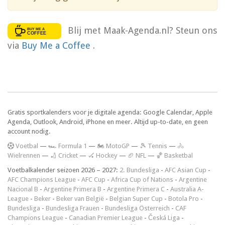
Blij met Maak-Agenda.nl? Steun ons
via
Buy Me a Coffee
.
Gratis sportkalenders voor je digitale agenda: Google Calendar, Apple
Agenda, Outlook, Android, iPhone en meer. Altijd up-to-date, en geen
account nodig.
V
oetbal
—
🏎️ Formula 1
—
🏍 MotoGP
—
🎾 Tennis
—
🚴
Wielrennen
—
🏏 Cricket
—
🏑 Hockey
—
🏈 NFL
—
🏀 Basketbal
Voetbalkalender seizoen 2026 – 2027:
2. Bundesliga
-
AFC Asian Cup
-
AFC Champions League
-
AFC Cup
-
Africa Cup of Nations
-
Argentine
Nacional B
-
Argentine Primera B
-
Argentine Primera C
-
Australia A-
League
-
Beker
-
Beker van België
-
Belgian Super Cup
-
Botola Pro
-
Bundesliga
-
Bundesliga Frauen
-
Bundesliga Österreich
-
CAF
Champions League
-
Canadian Premier League
-
Česká Liga
-