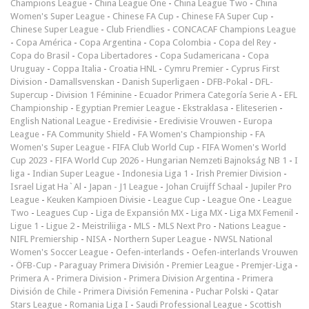
Champions League
-
China League One
-
China League Two
-
China
Women's Super League
-
Chinese FA Cup
-
Chinese FA Super Cup
-
Chinese Super League
-
Club Friendlies
-
CONCACAF Champions League
-
Copa América
-
Copa Argentina
-
Copa Colombia
-
Copa del Rey
-
Copa do Brasil
-
Copa Libertadores
-
Copa Sudamericana
-
Copa
Uruguay
-
Coppa Italia
-
Croatia HNL
-
Cymru Premier
-
Cyprus First
Division
-
Damallsvenskan
-
Danish Superligaen
-
DFB-Pokal
-
DFL-
Supercup
-
Division 1 Féminine
-
Ecuador Primera Categoría Serie A
-
EFL
Championship
-
Egyptian Premier League
-
Ekstraklasa
-
Eliteserien
-
English National League
-
Eredivisie
-
Eredivisie Vrouwen
-
Europa
League
-
FA Community Shield
-
FA Women's Championship
-
FA
Women's Super League
-
FIFA Club World Cup
-
FIFA Women's World
Cup 2023
-
FIFA World Cup 2026
-
Hungarian Nemzeti Bajnokság NB 1
-
I
liga
-
Indian Super League
-
Indonesia Liga 1
-
Irish Premier Division
-
Israel Ligat Ha`Al
-
Japan - J1 League
-
Johan Cruijff Schaal
-
Jupiler Pro
League
-
Keuken Kampioen Divisie
-
League Cup
-
League One
-
League
Two
-
Leagues Cup
-
Liga de Expansión MX
-
Liga MX
-
Liga MX Femenil
-
Ligue 1
-
Ligue 2
-
Meistriliiga
-
MLS
-
MLS Next Pro
-
Nations League
-
NIFL Premiership
-
NISA
-
Northern Super League
-
NWSL National
Women's Soccer League
-
Oefen-interlands
-
Oefen-interlands Vrouwen
-
ÖFB-Cup
-
Paraguay Primera División
-
Premier League
-
Premjer-Liga
-
Primera A
-
Primera Division
-
Primera Division Argentina
-
Primera
División de Chile
-
Primera División Femenina
-
Puchar Polski
-
Qatar
Stars League
-
Romania Liga I
-
Saudi Professional League
-
Scottish