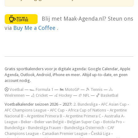
Blij met Maak-Agenda.nl? Steun ons
via
Buy Me a Coffee
.
Gratis sportkalenders voor je digitale agenda: Google Calendar, Apple
Agenda, Outlook, Android, iPhone en meer. Altijd up-to-date, en geen
account nodig.
V
oetbal
—
🏎️ Formula 1
—
🏍 MotoGP
—
🎾 Tennis
—
🚴
Wielrennen
—
🏏 Cricket
—
🏑 Hockey
—
🏈 NFL
—
🏀 Basketbal
Voetbalkalender seizoen 2026 – 2027:
2. Bundesliga
-
AFC Asian Cup
-
AFC Champions League
-
AFC Cup
-
Africa Cup of Nations
-
Argentine
Nacional B
-
Argentine Primera B
-
Argentine Primera C
-
Australia A-
League
-
Beker
-
Beker van België
-
Belgian Super Cup
-
Botola Pro
-
Bundesliga
-
Bundesliga Frauen
-
Bundesliga Österreich
-
CAF
Champions League
-
Canadian Premier League
-
Česká Liga
-