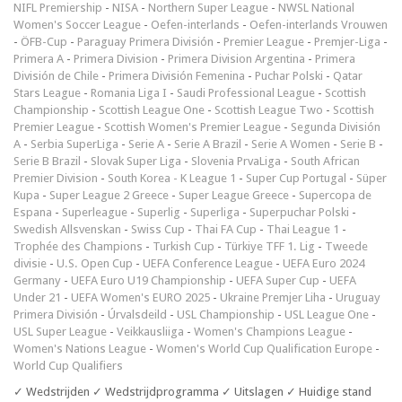
NIFL Premiership
-
NISA
-
Northern Super League
-
NWSL National
Women's Soccer League
-
Oefen-interlands
-
Oefen-interlands Vrouwen
-
ÖFB-Cup
-
Paraguay Primera División
-
Premier League
-
Premjer-Liga
-
Primera A
-
Primera Division
-
Primera Division Argentina
-
Primera
División de Chile
-
Primera División Femenina
-
Puchar Polski
-
Qatar
Stars League
-
Romania Liga I
-
Saudi Professional League
-
Scottish
Championship
-
Scottish League One
-
Scottish League Two
-
Scottish
Premier League
-
Scottish Women's Premier League
-
Segunda División
A
-
Serbia SuperLiga
-
Serie A
-
Serie A Brazil
-
Serie A Women
-
Serie B
-
Serie B Brazil
-
Slovak Super Liga
-
Slovenia PrvaLiga
-
South African
Premier Division
-
South Korea - K League 1
-
Super Cup Portugal
-
Süper
Kupa
-
Super League 2 Greece
-
Super League Greece
-
Supercopa de
Espana
-
Superleague
-
Superlig
-
Superliga
-
Superpuchar Polski
-
Swedish Allsvenskan
-
Swiss Cup
-
Thai FA Cup
-
Thai League 1
-
Trophée des Champions
-
Turkish Cup
-
Türkiye TFF 1. Lig
-
Tweede
divisie
-
U.S. Open Cup
-
UEFA Conference League
-
UEFA Euro 2024
Germany
-
UEFA Euro U19 Championship
-
UEFA Super Cup
-
UEFA
Under 21
-
UEFA Women's EURO 2025
-
Ukraine Premjer Liha
-
Uruguay
Primera División
-
Úrvalsdeild
-
USL Championship
-
USL League One
-
USL Super League
-
Veikkausliiga
-
Women's Champions League
-
Women's Nations League
-
Women's World Cup Qualification Europe
-
World Cup Qualifiers
✓ Wedstrijden ✓ Wedstrijdprogramma ✓ Uitslagen ✓ Huidige stand