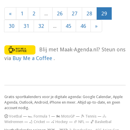
«
1
2
...
26
27
28
29
30
31
32
...
45
46
»
Blij met Maak-Agenda.nl? Steun ons
via
Buy Me a Coffee
.
Gratis sportkalenders voor je digitale agenda: Google Calendar, Apple
Agenda, Outlook, Android, iPhone en meer. Altijd up-to-date, en geen
account nodig.
V
oetbal
—
🏎️ Formula 1
—
🏍 MotoGP
—
🎾 Tennis
—
🚴
Wielrennen
—
🏏 Cricket
—
🏑 Hockey
—
🏈 NFL
—
🏀 Basketbal