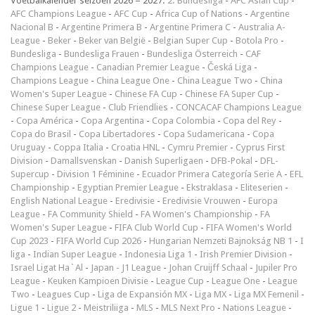
Voetbalkalender seizoen 2026 – 2027:
2. Bundesliga
-
AFC Asian Cup
-
AFC Champions League
-
AFC Cup
-
Africa Cup of Nations
-
Argentine
Nacional B
-
Argentine Primera B
-
Argentine Primera C
-
Australia A-
League
-
Beker
-
Beker van België
-
Belgian Super Cup
-
Botola Pro
-
Bundesliga
-
Bundesliga Frauen
-
Bundesliga Österreich
-
CAF
Champions League
-
Canadian Premier League
-
Česká Liga
-
Champions League
-
China League One
-
China League Two
-
China
Women's Super League
-
Chinese FA Cup
-
Chinese FA Super Cup
-
Chinese Super League
-
Club Friendlies
-
CONCACAF Champions League
-
Copa América
-
Copa Argentina
-
Copa Colombia
-
Copa del Rey
-
Copa do Brasil
-
Copa Libertadores
-
Copa Sudamericana
-
Copa
Uruguay
-
Coppa Italia
-
Croatia HNL
-
Cymru Premier
-
Cyprus First
Division
-
Damallsvenskan
-
Danish Superligaen
-
DFB-Pokal
-
DFL-
Supercup
-
Division 1 Féminine
-
Ecuador Primera Categoría Serie A
-
EFL
Championship
-
Egyptian Premier League
-
Ekstraklasa
-
Eliteserien
-
English National League
-
Eredivisie
-
Eredivisie Vrouwen
-
Europa
League
-
FA Community Shield
-
FA Women's Championship
-
FA
Women's Super League
-
FIFA Club World Cup
-
FIFA Women's World
Cup 2023
-
FIFA World Cup 2026
-
Hungarian Nemzeti Bajnokság NB 1
-
I
liga
-
Indian Super League
-
Indonesia Liga 1
-
Irish Premier Division
-
Israel Ligat Ha`Al
-
Japan - J1 League
-
Johan Cruijff Schaal
-
Jupiler Pro
League
-
Keuken Kampioen Divisie
-
League Cup
-
League One
-
League
Two
-
Leagues Cup
-
Liga de Expansión MX
-
Liga MX
-
Liga MX Femenil
-
Ligue 1
-
Ligue 2
-
Meistriliiga
-
MLS
-
MLS Next Pro
-
Nations League
-