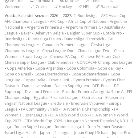
V
oetbal
—
🏎️ Formula 1
—
🏍 MotoGP
—
🎾 Tennis
—
🚴
Wielrennen
—
🏏 Cricket
—
🏑 Hockey
—
🏈 NFL
—
🏀 Basketbal
Voetbalkalender seizoen 2026 – 2027:
2. Bundesliga
-
AFC Asian Cup
-
AFC Champions League
-
AFC Cup
-
Africa Cup of Nations
-
Argentine
Nacional B
-
Argentine Primera B
-
Argentine Primera C
-
Australia A-
League
-
Beker
-
Beker van België
-
Belgian Super Cup
-
Botola Pro
-
Bundesliga
-
Bundesliga Frauen
-
Bundesliga Österreich
-
CAF
Champions League
-
Canadian Premier League
-
Česká Liga
-
Champions League
-
China League One
-
China League Two
-
China
Women's Super League
-
Chinese FA Cup
-
Chinese FA Super Cup
-
Chinese Super League
-
Club Friendlies
-
CONCACAF Champions League
-
Copa América
-
Copa Argentina
-
Copa Colombia
-
Copa del Rey
-
Copa do Brasil
-
Copa Libertadores
-
Copa Sudamericana
-
Copa
Uruguay
-
Coppa Italia
-
Croatia HNL
-
Cymru Premier
-
Cyprus First
Division
-
Damallsvenskan
-
Danish Superligaen
-
DFB-Pokal
-
DFL-
Supercup
-
Division 1 Féminine
-
Ecuador Primera Categoría Serie A
-
EFL
Championship
-
Egyptian Premier League
-
Ekstraklasa
-
Eliteserien
-
English National League
-
Eredivisie
-
Eredivisie Vrouwen
-
Europa
League
-
FA Community Shield
-
FA Women's Championship
-
FA
Women's Super League
-
FIFA Club World Cup
-
FIFA Women's World
Cup 2023
-
FIFA World Cup 2026
-
Hungarian Nemzeti Bajnokság NB 1
-
I
liga
-
Indian Super League
-
Indonesia Liga 1
-
Irish Premier Division
-
Israel Ligat Ha`Al
-
Japan - J1 League
-
Johan Cruijff Schaal
-
Jupiler Pro