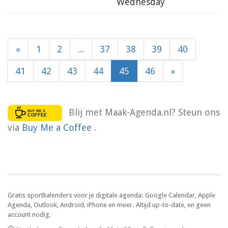
Wednesday
«
1
2
...
37
38
39
40
41
42
43
44
45
46
»
Blij met Maak-Agenda.nl? Steun ons
via
Buy Me a Coffee
.
Gratis sportkalenders voor je digitale agenda: Google Calendar, Apple
Agenda, Outlook, Android, iPhone en meer. Altijd up-to-date, en geen
account nodig.