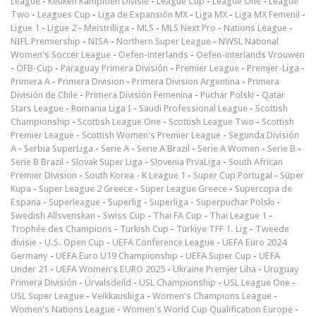
League
-
Keuken Kampioen Divisie
-
League Cup
-
League One
-
League
Two
-
Leagues Cup
-
Liga de Expansión MX
-
Liga MX
-
Liga MX Femenil
-
Ligue 1
-
Ligue 2
-
Meistriliiga
-
MLS
-
MLS Next Pro
-
Nations League
-
NIFL Premiership
-
NISA
-
Northern Super League
-
NWSL National
Women's Soccer League
-
Oefen-interlands
-
Oefen-interlands Vrouwen
-
ÖFB-Cup
-
Paraguay Primera División
-
Premier League
-
Premjer-Liga
-
Primera A
-
Primera Division
-
Primera Division Argentina
-
Primera
División de Chile
-
Primera División Femenina
-
Puchar Polski
-
Qatar
Stars League
-
Romania Liga I
-
Saudi Professional League
-
Scottish
Championship
-
Scottish League One
-
Scottish League Two
-
Scottish
Premier League
-
Scottish Women's Premier League
-
Segunda División
A
-
Serbia SuperLiga
-
Serie A
-
Serie A Brazil
-
Serie A Women
-
Serie B
-
Serie B Brazil
-
Slovak Super Liga
-
Slovenia PrvaLiga
-
South African
Premier Division
-
South Korea - K League 1
-
Super Cup Portugal
-
Süper
Kupa
-
Super League 2 Greece
-
Super League Greece
-
Supercopa de
Espana
-
Superleague
-
Superlig
-
Superliga
-
Superpuchar Polski
-
Swedish Allsvenskan
-
Swiss Cup
-
Thai FA Cup
-
Thai League 1
-
Trophée des Champions
-
Turkish Cup
-
Türkiye TFF 1. Lig
-
Tweede
divisie
-
U.S. Open Cup
-
UEFA Conference League
-
UEFA Euro 2024
Germany
-
UEFA Euro U19 Championship
-
UEFA Super Cup
-
UEFA
Under 21
-
UEFA Women's EURO 2025
-
Ukraine Premjer Liha
-
Uruguay
Primera División
-
Úrvalsdeild
-
USL Championship
-
USL League One
-
USL Super League
-
Veikkausliiga
-
Women's Champions League
-
Women's Nations League
-
Women's World Cup Qualification Europe
-