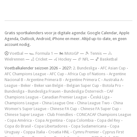
Gratis sportkalenders voor je digitale agenda: Google Calendar, Apple
Agenda, Outlook, Android, iPhone en meer. Altijd up-to-date, en geen
account nodig.
V
oetbal
—
🏎️ Formula 1
—
🏍 MotoGP
—
🎾 Tennis
—
🚴
Wielrennen
—
🏏 Cricket
—
🏑 Hockey
—
🏈 NFL
—
🏀 Basketbal
Voetbalkalender seizoen 2026 – 2027:
2. Bundesliga
-
AFC Asian Cup
-
AFC Champions League
-
AFC Cup
-
Africa Cup of Nations
-
Argentine
Nacional B
-
Argentine Primera B
-
Argentine Primera C
-
Australia A-
League
-
Beker
-
Beker van België
-
Belgian Super Cup
-
Botola Pro
-
Bundesliga
-
Bundesliga Frauen
-
Bundesliga Österreich
-
CAF
Champions League
-
Canadian Premier League
-
Česká Liga
-
Champions League
-
China League One
-
China League Two
-
China
Women's Super League
-
Chinese FA Cup
-
Chinese FA Super Cup
-
Chinese Super League
-
Club Friendlies
-
CONCACAF Champions League
-
Copa América
-
Copa Argentina
-
Copa Colombia
-
Copa del Rey
-
Copa do Brasil
-
Copa Libertadores
-
Copa Sudamericana
-
Copa
Uruguay
-
Coppa Italia
-
Croatia HNL
-
Cymru Premier
-
Cyprus First