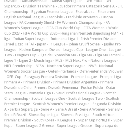
Division
-
Damallsvenskan
-
Danish Superligaen
-
DFB-Pokal
-
DFL-
Supercup
-
Division 1 Féminine
-
Ecuador Primera Categoría Serie A
-
EFL
Championship
-
Egyptian Premier League
-
Ekstraklasa
-
Eliteserien
-
English National League
-
Eredivisie
-
Eredivisie Vrouwen
-
Europa
League
-
FA Community Shield
-
FA Women's Championship
-
FA
Women's Super League
-
FIFA Club World Cup
-
FIFA Women's World
Cup 2023
-
FIFA World Cup 2026
-
Hungarian Nemzeti Bajnokság NB 1
-
I
liga
-
Indian Super League
-
Indonesia Liga 1
-
Irish Premier Division
-
Israel Ligat Ha`Al
-
Japan - J1 League
-
Johan Cruijff Schaal
-
Jupiler Pro
League
-
Keuken Kampioen Divisie
-
League Cup
-
League One
-
League
Two
-
Leagues Cup
-
Liga de Expansión MX
-
Liga MX
-
Liga MX Femenil
-
Ligue 1
-
Ligue 2
-
Meistriliiga
-
MLS
-
MLS Next Pro
-
Nations League
-
NIFL Premiership
-
NISA
-
Northern Super League
-
NWSL National
Women's Soccer League
-
Oefen-interlands
-
Oefen-interlands Vrouwen
-
ÖFB-Cup
-
Paraguay Primera División
-
Premier League
-
Premjer-Liga
-
Primera A
-
Primera Division
-
Primera Division Argentina
-
Primera
División de Chile
-
Primera División Femenina
-
Puchar Polski
-
Qatar
Stars League
-
Romania Liga I
-
Saudi Professional League
-
Scottish
Championship
-
Scottish League One
-
Scottish League Two
-
Scottish
Premier League
-
Scottish Women's Premier League
-
Segunda División
A
-
Serbia SuperLiga
-
Serie A
-
Serie A Brazil
-
Serie A Women
-
Serie B
-
Serie B Brazil
-
Slovak Super Liga
-
Slovenia PrvaLiga
-
South African
Premier Division
-
South Korea - K League 1
-
Super Cup Portugal
-
Süper
Kupa
-
Super League 2 Greece
-
Super League Greece
-
Supercopa de