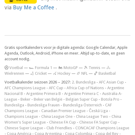
via
Buy Me a Coffee
.
Gratis sportkalenders voor je digitale agenda: Google Calendar, Apple
Agenda, Outlook, Android, iPhone en meer. Altijd up-to-date, en geen
account nodig.
V
oetbal
—
🏎️ Formula 1
—
🏍 MotoGP
—
🎾 Tennis
—
🚴
Wielrennen
—
🏏 Cricket
—
🏑 Hockey
—
🏈 NFL
—
🏀 Basketbal
Voetbalkalender seizoen 2026 – 2027:
2. Bundesliga
-
AFC Asian Cup
-
AFC Champions League
-
AFC Cup
-
Africa Cup of Nations
-
Argentine
Nacional B
-
Argentine Primera B
-
Argentine Primera C
-
Australia A-
League
-
Beker
-
Beker van België
-
Belgian Super Cup
-
Botola Pro
-
Bundesliga
-
Bundesliga Frauen
-
Bundesliga Österreich
-
CAF
Champions League
-
Canadian Premier League
-
Česká Liga
-
Champions League
-
China League One
-
China League Two
-
China
Women's Super League
-
Chinese FA Cup
-
Chinese FA Super Cup
-
Chinese Super League
-
Club Friendlies
-
CONCACAF Champions League
-
Copa América
-
Copa Argentina
-
Copa Colombia
-
Copa del Rey
-