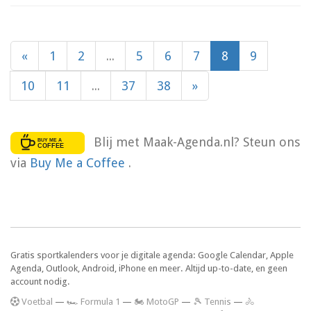
«
1
2
...
5
6
7
8
9
10
11
...
37
38
»
Blij met Maak-Agenda.nl? Steun ons
via
Buy Me a Coffee
.
Gratis sportkalenders voor je digitale agenda: Google Calendar, Apple
Agenda, Outlook, Android, iPhone en meer. Altijd up-to-date, en geen
account nodig.
V
oetbal
—
🏎️ Formula 1
—
🏍 MotoGP
—
🎾 Tennis
—
🚴