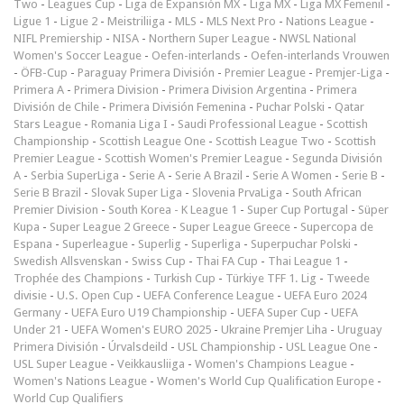
Two
-
Leagues Cup
-
Liga de Expansión MX
-
Liga MX
-
Liga MX Femenil
-
Ligue 1
-
Ligue 2
-
Meistriliiga
-
MLS
-
MLS Next Pro
-
Nations League
-
NIFL Premiership
-
NISA
-
Northern Super League
-
NWSL National
Women's Soccer League
-
Oefen-interlands
-
Oefen-interlands Vrouwen
-
ÖFB-Cup
-
Paraguay Primera División
-
Premier League
-
Premjer-Liga
-
Primera A
-
Primera Division
-
Primera Division Argentina
-
Primera
División de Chile
-
Primera División Femenina
-
Puchar Polski
-
Qatar
Stars League
-
Romania Liga I
-
Saudi Professional League
-
Scottish
Championship
-
Scottish League One
-
Scottish League Two
-
Scottish
Premier League
-
Scottish Women's Premier League
-
Segunda División
A
-
Serbia SuperLiga
-
Serie A
-
Serie A Brazil
-
Serie A Women
-
Serie B
-
Serie B Brazil
-
Slovak Super Liga
-
Slovenia PrvaLiga
-
South African
Premier Division
-
South Korea - K League 1
-
Super Cup Portugal
-
Süper
Kupa
-
Super League 2 Greece
-
Super League Greece
-
Supercopa de
Espana
-
Superleague
-
Superlig
-
Superliga
-
Superpuchar Polski
-
Swedish Allsvenskan
-
Swiss Cup
-
Thai FA Cup
-
Thai League 1
-
Trophée des Champions
-
Turkish Cup
-
Türkiye TFF 1. Lig
-
Tweede
divisie
-
U.S. Open Cup
-
UEFA Conference League
-
UEFA Euro 2024
Germany
-
UEFA Euro U19 Championship
-
UEFA Super Cup
-
UEFA
Under 21
-
UEFA Women's EURO 2025
-
Ukraine Premjer Liha
-
Uruguay
Primera División
-
Úrvalsdeild
-
USL Championship
-
USL League One
-
USL Super League
-
Veikkausliiga
-
Women's Champions League
-
Women's Nations League
-
Women's World Cup Qualification Europe
-
World Cup Qualifiers