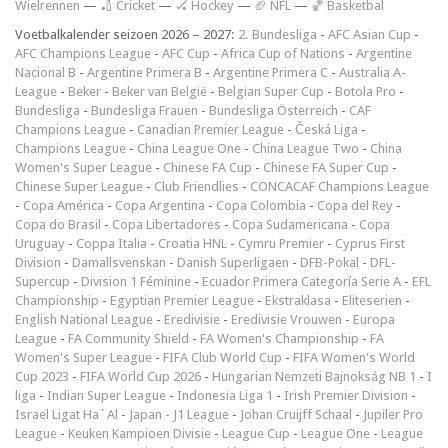
Wielrennen
—
🏏 Cricket
—
🏑 Hockey
—
🏈 NFL
—
🏀 Basketbal
Voetbalkalender seizoen 2026 – 2027:
2. Bundesliga
-
AFC Asian Cup
-
AFC Champions League
-
AFC Cup
-
Africa Cup of Nations
-
Argentine
Nacional B
-
Argentine Primera B
-
Argentine Primera C
-
Australia A-
League
-
Beker
-
Beker van België
-
Belgian Super Cup
-
Botola Pro
-
Bundesliga
-
Bundesliga Frauen
-
Bundesliga Österreich
-
CAF
Champions League
-
Canadian Premier League
-
Česká Liga
-
Champions League
-
China League One
-
China League Two
-
China
Women's Super League
-
Chinese FA Cup
-
Chinese FA Super Cup
-
Chinese Super League
-
Club Friendlies
-
CONCACAF Champions League
-
Copa América
-
Copa Argentina
-
Copa Colombia
-
Copa del Rey
-
Copa do Brasil
-
Copa Libertadores
-
Copa Sudamericana
-
Copa
Uruguay
-
Coppa Italia
-
Croatia HNL
-
Cymru Premier
-
Cyprus First
Division
-
Damallsvenskan
-
Danish Superligaen
-
DFB-Pokal
-
DFL-
Supercup
-
Division 1 Féminine
-
Ecuador Primera Categoría Serie A
-
EFL
Championship
-
Egyptian Premier League
-
Ekstraklasa
-
Eliteserien
-
English National League
-
Eredivisie
-
Eredivisie Vrouwen
-
Europa
League
-
FA Community Shield
-
FA Women's Championship
-
FA
Women's Super League
-
FIFA Club World Cup
-
FIFA Women's World
Cup 2023
-
FIFA World Cup 2026
-
Hungarian Nemzeti Bajnokság NB 1
-
I
liga
-
Indian Super League
-
Indonesia Liga 1
-
Irish Premier Division
-
Israel Ligat Ha`Al
-
Japan - J1 League
-
Johan Cruijff Schaal
-
Jupiler Pro
League
-
Keuken Kampioen Divisie
-
League Cup
-
League One
-
League