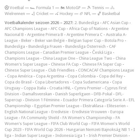
V
oetbal
—
🏎️ Formula 1
—
🏍 MotoGP
—
🎾 Tennis
—
🚴
Wielrennen
—
🏏 Cricket
—
🏑 Hockey
—
🏈 NFL
—
🏀 Basketbal
Voetbalkalender seizoen 2026 – 2027:
2. Bundesliga
-
AFC Asian Cup
-
AFC Champions League
-
AFC Cup
-
Africa Cup of Nations
-
Argentine
Nacional B
-
Argentine Primera B
-
Argentine Primera C
-
Australia A-
League
-
Beker
-
Beker van België
-
Belgian Super Cup
-
Botola Pro
-
Bundesliga
-
Bundesliga Frauen
-
Bundesliga Österreich
-
CAF
Champions League
-
Canadian Premier League
-
Česká Liga
-
Champions League
-
China League One
-
China League Two
-
China
Women's Super League
-
Chinese FA Cup
-
Chinese FA Super Cup
-
Chinese Super League
-
Club Friendlies
-
CONCACAF Champions League
-
Copa América
-
Copa Argentina
-
Copa Colombia
-
Copa del Rey
-
Copa do Brasil
-
Copa Libertadores
-
Copa Sudamericana
-
Copa
Uruguay
-
Coppa Italia
-
Croatia HNL
-
Cymru Premier
-
Cyprus First
Division
-
Damallsvenskan
-
Danish Superligaen
-
DFB-Pokal
-
DFL-
Supercup
-
Division 1 Féminine
-
Ecuador Primera Categoría Serie A
-
EFL
Championship
-
Egyptian Premier League
-
Ekstraklasa
-
Eliteserien
-
English National League
-
Eredivisie
-
Eredivisie Vrouwen
-
Europa
League
-
FA Community Shield
-
FA Women's Championship
-
FA
Women's Super League
-
FIFA Club World Cup
-
FIFA Women's World
Cup 2023
-
FIFA World Cup 2026
-
Hungarian Nemzeti Bajnokság NB 1
-
I
liga
-
Indian Super League
-
Indonesia Liga 1
-
Irish Premier Division
-