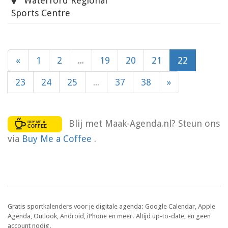
Waterford Regional
Sports Centre
«
1
2
...
19
20
21
22
23
24
25
...
37
38
»
Blij met Maak-Agenda.nl? Steun ons
via
Buy Me a Coffee
.
Gratis sportkalenders voor je digitale agenda: Google Calendar, Apple
Agenda, Outlook, Android, iPhone en meer. Altijd up-to-date, en geen
account nodig.