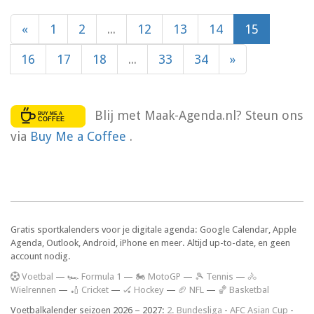
«
1
2
...
12
13
14
15
16
17
18
...
33
34
»
Blij met Maak-Agenda.nl? Steun ons
via
Buy Me a Coffee
.
Gratis sportkalenders voor je digitale agenda: Google Calendar, Apple
Agenda, Outlook, Android, iPhone en meer. Altijd up-to-date, en geen
account nodig.
V
oetbal
—
🏎️ Formula 1
—
🏍 MotoGP
—
🎾 Tennis
—
🚴
Wielrennen
—
🏏 Cricket
—
🏑 Hockey
—
🏈 NFL
—
🏀 Basketbal
Voetbalkalender seizoen 2026 – 2027:
2. Bundesliga
-
AFC Asian Cup
-