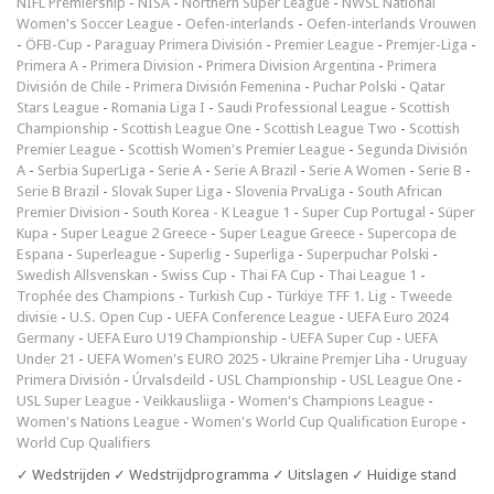
NIFL Premiership
-
NISA
-
Northern Super League
-
NWSL National
Women's Soccer League
-
Oefen-interlands
-
Oefen-interlands Vrouwen
-
ÖFB-Cup
-
Paraguay Primera División
-
Premier League
-
Premjer-Liga
-
Primera A
-
Primera Division
-
Primera Division Argentina
-
Primera
División de Chile
-
Primera División Femenina
-
Puchar Polski
-
Qatar
Stars League
-
Romania Liga I
-
Saudi Professional League
-
Scottish
Championship
-
Scottish League One
-
Scottish League Two
-
Scottish
Premier League
-
Scottish Women's Premier League
-
Segunda División
A
-
Serbia SuperLiga
-
Serie A
-
Serie A Brazil
-
Serie A Women
-
Serie B
-
Serie B Brazil
-
Slovak Super Liga
-
Slovenia PrvaLiga
-
South African
Premier Division
-
South Korea - K League 1
-
Super Cup Portugal
-
Süper
Kupa
-
Super League 2 Greece
-
Super League Greece
-
Supercopa de
Espana
-
Superleague
-
Superlig
-
Superliga
-
Superpuchar Polski
-
Swedish Allsvenskan
-
Swiss Cup
-
Thai FA Cup
-
Thai League 1
-
Trophée des Champions
-
Turkish Cup
-
Türkiye TFF 1. Lig
-
Tweede
divisie
-
U.S. Open Cup
-
UEFA Conference League
-
UEFA Euro 2024
Germany
-
UEFA Euro U19 Championship
-
UEFA Super Cup
-
UEFA
Under 21
-
UEFA Women's EURO 2025
-
Ukraine Premjer Liha
-
Uruguay
Primera División
-
Úrvalsdeild
-
USL Championship
-
USL League One
-
USL Super League
-
Veikkausliiga
-
Women's Champions League
-
Women's Nations League
-
Women's World Cup Qualification Europe
-
World Cup Qualifiers
✓ Wedstrijden ✓ Wedstrijdprogramma ✓ Uitslagen ✓ Huidige stand