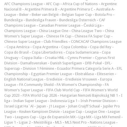
AFC Champions League
-
AFC Cup
-
Africa Cup of Nations
-
Argentine
Nacional B
-
Argentine Primera B
-
Argentine Primera C
-
Australia A-
League
-
Beker
-
Beker van België
-
Belgian Super Cup
-
Botola Pro
-
Bundesliga
-
Bundesliga Frauen
-
Bundesliga Österreich
-
CAF
Champions League
-
Canadian Premier League
-
Česká Liga
-
Champions League
-
China League One
-
China League Two
-
China
Women's Super League
-
Chinese FA Cup
-
Chinese FA Super Cup
-
Chinese Super League
-
Club Friendlies
-
CONCACAF Champions League
-
Copa América
-
Copa Argentina
-
Copa Colombia
-
Copa del Rey
-
Copa do Brasil
-
Copa Libertadores
-
Copa Sudamericana
-
Copa
Uruguay
-
Coppa Italia
-
Croatia HNL
-
Cymru Premier
-
Cyprus First
Division
-
Damallsvenskan
-
Danish Superligaen
-
DFB-Pokal
-
DFL-
Supercup
-
Division 1 Féminine
-
Ecuador Primera Categoría Serie A
-
EFL
Championship
-
Egyptian Premier League
-
Ekstraklasa
-
Eliteserien
-
English National League
-
Eredivisie
-
Eredivisie Vrouwen
-
Europa
League
-
FA Community Shield
-
FA Women's Championship
-
FA
Women's Super League
-
FIFA Club World Cup
-
FIFA Women's World
Cup 2023
-
FIFA World Cup 2026
-
Hungarian Nemzeti Bajnokság NB 1
-
I
liga
-
Indian Super League
-
Indonesia Liga 1
-
Irish Premier Division
-
Israel Ligat Ha`Al
-
Japan - J1 League
-
Johan Cruijff Schaal
-
Jupiler Pro
League
-
Keuken Kampioen Divisie
-
League Cup
-
League One
-
League
Two
-
Leagues Cup
-
Liga de Expansión MX
-
Liga MX
-
Liga MX Femenil
-
Ligue 1
-
Ligue 2
-
Meistriliiga
-
MLS
-
MLS Next Pro
-
Nations League
-