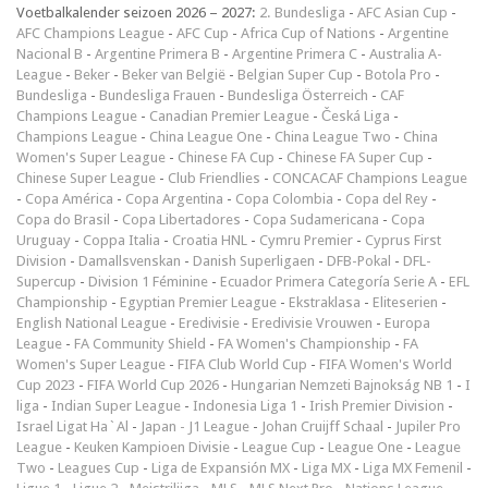
Voetbalkalender seizoen 2026 – 2027:
2. Bundesliga
-
AFC Asian Cup
-
AFC Champions League
-
AFC Cup
-
Africa Cup of Nations
-
Argentine
Nacional B
-
Argentine Primera B
-
Argentine Primera C
-
Australia A-
League
-
Beker
-
Beker van België
-
Belgian Super Cup
-
Botola Pro
-
Bundesliga
-
Bundesliga Frauen
-
Bundesliga Österreich
-
CAF
Champions League
-
Canadian Premier League
-
Česká Liga
-
Champions League
-
China League One
-
China League Two
-
China
Women's Super League
-
Chinese FA Cup
-
Chinese FA Super Cup
-
Chinese Super League
-
Club Friendlies
-
CONCACAF Champions League
-
Copa América
-
Copa Argentina
-
Copa Colombia
-
Copa del Rey
-
Copa do Brasil
-
Copa Libertadores
-
Copa Sudamericana
-
Copa
Uruguay
-
Coppa Italia
-
Croatia HNL
-
Cymru Premier
-
Cyprus First
Division
-
Damallsvenskan
-
Danish Superligaen
-
DFB-Pokal
-
DFL-
Supercup
-
Division 1 Féminine
-
Ecuador Primera Categoría Serie A
-
EFL
Championship
-
Egyptian Premier League
-
Ekstraklasa
-
Eliteserien
-
English National League
-
Eredivisie
-
Eredivisie Vrouwen
-
Europa
League
-
FA Community Shield
-
FA Women's Championship
-
FA
Women's Super League
-
FIFA Club World Cup
-
FIFA Women's World
Cup 2023
-
FIFA World Cup 2026
-
Hungarian Nemzeti Bajnokság NB 1
-
I
liga
-
Indian Super League
-
Indonesia Liga 1
-
Irish Premier Division
-
Israel Ligat Ha`Al
-
Japan - J1 League
-
Johan Cruijff Schaal
-
Jupiler Pro
League
-
Keuken Kampioen Divisie
-
League Cup
-
League One
-
League
Two
-
Leagues Cup
-
Liga de Expansión MX
-
Liga MX
-
Liga MX Femenil
-