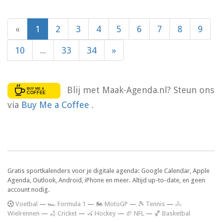
«
1
2
3
4
5
6
7
8
9
10
...
33
34
»
Blij met Maak-Agenda.nl? Steun ons
via
Buy Me a Coffee
.
Gratis sportkalenders voor je digitale agenda: Google Calendar, Apple
Agenda, Outlook, Android, iPhone en meer. Altijd up-to-date, en geen
account nodig.
V
oetbal
—
🏎️ Formula 1
—
🏍 MotoGP
—
🎾 Tennis
—
🚴
Wielrennen
—
🏏 Cricket
—
🏑 Hockey
—
🏈 NFL
—
🏀 Basketbal