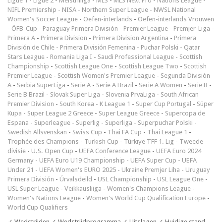
Ligue 1
-
Ligue 2
-
Meistriliiga
-
MLS
-
MLS Next Pro
-
Nations League
-
NIFL Premiership
-
NISA
-
Northern Super League
-
NWSL National
Women's Soccer League
-
Oefen-interlands
-
Oefen-interlands Vrouwen
-
ÖFB-Cup
-
Paraguay Primera División
-
Premier League
-
Premjer-Liga
-
Primera A
-
Primera Division
-
Primera Division Argentina
-
Primera
División de Chile
-
Primera División Femenina
-
Puchar Polski
-
Qatar
Stars League
-
Romania Liga I
-
Saudi Professional League
-
Scottish
Championship
-
Scottish League One
-
Scottish League Two
-
Scottish
Premier League
-
Scottish Women's Premier League
-
Segunda División
A
-
Serbia SuperLiga
-
Serie A
-
Serie A Brazil
-
Serie A Women
-
Serie B
-
Serie B Brazil
-
Slovak Super Liga
-
Slovenia PrvaLiga
-
South African
Premier Division
-
South Korea - K League 1
-
Super Cup Portugal
-
Süper
Kupa
-
Super League 2 Greece
-
Super League Greece
-
Supercopa de
Espana
-
Superleague
-
Superlig
-
Superliga
-
Superpuchar Polski
-
Swedish Allsvenskan
-
Swiss Cup
-
Thai FA Cup
-
Thai League 1
-
Trophée des Champions
-
Turkish Cup
-
Türkiye TFF 1. Lig
-
Tweede
divisie
-
U.S. Open Cup
-
UEFA Conference League
-
UEFA Euro 2024
Germany
-
UEFA Euro U19 Championship
-
UEFA Super Cup
-
UEFA
Under 21
-
UEFA Women's EURO 2025
-
Ukraine Premjer Liha
-
Uruguay
Primera División
-
Úrvalsdeild
-
USL Championship
-
USL League One
-
USL Super League
-
Veikkausliiga
-
Women's Champions League
-
Women's Nations League
-
Women's World Cup Qualification Europe
-
World Cup Qualifiers
✓ Wedstrijden ✓ Wedstrijdprogramma ✓ Uitslagen ✓ Huidige stand