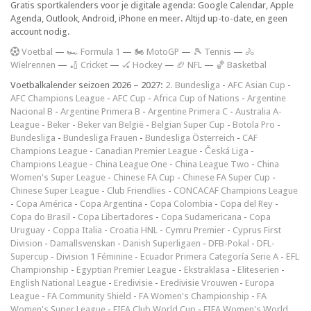
Gratis sportkalenders voor je digitale agenda: Google Calendar, Apple
Agenda, Outlook, Android, iPhone en meer. Altijd up-to-date, en geen
account nodig.
V
oetbal
—
🏎️ Formula 1
—
🏍 MotoGP
—
🎾 Tennis
—
🚴
Wielrennen
—
🏏 Cricket
—
🏑 Hockey
—
🏈 NFL
—
🏀 Basketbal
Voetbalkalender seizoen 2026 – 2027:
2. Bundesliga
-
AFC Asian Cup
-
AFC Champions League
-
AFC Cup
-
Africa Cup of Nations
-
Argentine
Nacional B
-
Argentine Primera B
-
Argentine Primera C
-
Australia A-
League
-
Beker
-
Beker van België
-
Belgian Super Cup
-
Botola Pro
-
Bundesliga
-
Bundesliga Frauen
-
Bundesliga Österreich
-
CAF
Champions League
-
Canadian Premier League
-
Česká Liga
-
Champions League
-
China League One
-
China League Two
-
China
Women's Super League
-
Chinese FA Cup
-
Chinese FA Super Cup
-
Chinese Super League
-
Club Friendlies
-
CONCACAF Champions League
-
Copa América
-
Copa Argentina
-
Copa Colombia
-
Copa del Rey
-
Copa do Brasil
-
Copa Libertadores
-
Copa Sudamericana
-
Copa
Uruguay
-
Coppa Italia
-
Croatia HNL
-
Cymru Premier
-
Cyprus First
Division
-
Damallsvenskan
-
Danish Superligaen
-
DFB-Pokal
-
DFL-
Supercup
-
Division 1 Féminine
-
Ecuador Primera Categoría Serie A
-
EFL
Championship
-
Egyptian Premier League
-
Ekstraklasa
-
Eliteserien
-
English National League
-
Eredivisie
-
Eredivisie Vrouwen
-
Europa
League
-
FA Community Shield
-
FA Women's Championship
-
FA
Women's Super League
-
FIFA Club World Cup
-
FIFA Women's World