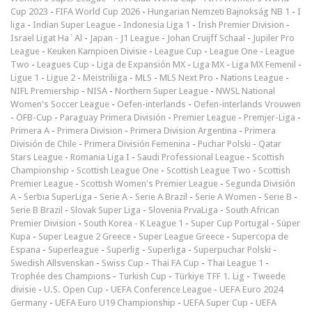
Cup 2023
-
FIFA World Cup 2026
-
Hungarian Nemzeti Bajnokság NB 1
-
I
liga
-
Indian Super League
-
Indonesia Liga 1
-
Irish Premier Division
-
Israel Ligat Ha`Al
-
Japan - J1 League
-
Johan Cruijff Schaal
-
Jupiler Pro
League
-
Keuken Kampioen Divisie
-
League Cup
-
League One
-
League
Two
-
Leagues Cup
-
Liga de Expansión MX
-
Liga MX
-
Liga MX Femenil
-
Ligue 1
-
Ligue 2
-
Meistriliiga
-
MLS
-
MLS Next Pro
-
Nations League
-
NIFL Premiership
-
NISA
-
Northern Super League
-
NWSL National
Women's Soccer League
-
Oefen-interlands
-
Oefen-interlands Vrouwen
-
ÖFB-Cup
-
Paraguay Primera División
-
Premier League
-
Premjer-Liga
-
Primera A
-
Primera Division
-
Primera Division Argentina
-
Primera
División de Chile
-
Primera División Femenina
-
Puchar Polski
-
Qatar
Stars League
-
Romania Liga I
-
Saudi Professional League
-
Scottish
Championship
-
Scottish League One
-
Scottish League Two
-
Scottish
Premier League
-
Scottish Women's Premier League
-
Segunda División
A
-
Serbia SuperLiga
-
Serie A
-
Serie A Brazil
-
Serie A Women
-
Serie B
-
Serie B Brazil
-
Slovak Super Liga
-
Slovenia PrvaLiga
-
South African
Premier Division
-
South Korea - K League 1
-
Super Cup Portugal
-
Süper
Kupa
-
Super League 2 Greece
-
Super League Greece
-
Supercopa de
Espana
-
Superleague
-
Superlig
-
Superliga
-
Superpuchar Polski
-
Swedish Allsvenskan
-
Swiss Cup
-
Thai FA Cup
-
Thai League 1
-
Trophée des Champions
-
Turkish Cup
-
Türkiye TFF 1. Lig
-
Tweede
divisie
-
U.S. Open Cup
-
UEFA Conference League
-
UEFA Euro 2024
Germany
-
UEFA Euro U19 Championship
-
UEFA Super Cup
-
UEFA