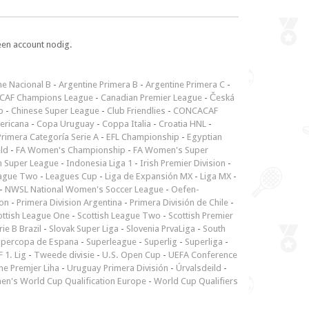
een account nodig.
ne Nacional B
-
Argentine Primera B
-
Argentine Primera C
-
CAF Champions League
-
Canadian Premier League
-
Česká
p
-
Chinese Super League
-
Club Friendlies
-
CONCACAF
ericana
-
Copa Uruguay
-
Coppa Italia
-
Croatia HNL
-
rimera Categoría Serie A
-
EFL Championship
-
Egyptian
ld
-
FA Women's Championship
-
FA Women's Super
n Super League
-
Indonesia Liga 1
-
Irish Premier Division
-
ague Two
-
Leagues Cup
-
Liga de Expansión MX
-
Liga MX
-
-
NWSL National Women's Soccer League
-
Oefen-
ion
-
Primera Division Argentina
-
Primera División de Chile
-
ottish League One
-
Scottish League Two
-
Scottish Premier
rie B Brazil
-
Slovak Super Liga
-
Slovenia PrvaLiga
-
South
upercopa de Espana
-
Superleague
-
Superlig
-
Superliga
-
 1. Lig
-
Tweede divisie
-
U.S. Open Cup
-
UEFA Conference
ne Premjer Liha
-
Uruguay Primera División
-
Úrvalsdeild
-
n's World Cup Qualification Europe
-
World Cup Qualifiers