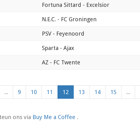
Fortuna Sittard - Excelsior
N.E.C. - FC Groningen
PSV - Feyenoord
Sparta - Ajax
AZ - FC Twente
...
9
10
11
12
13
14
15
...
teun ons via
Buy Me a Coffee
.