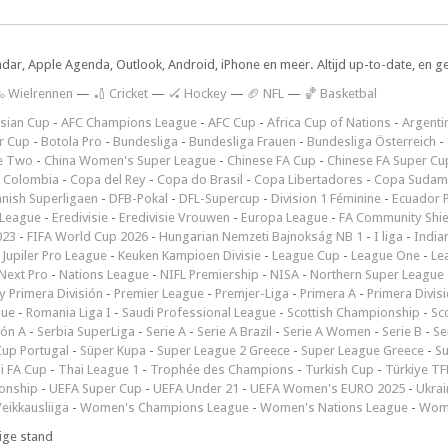
ndar, Apple Agenda, Outlook, Android, iPhone en meer. Altijd up-to-date, en g
 Wielrennen
—
🏏 Cricket
—
🏑 Hockey
—
🏈 NFL
—
🏀 Basketbal
sian Cup
-
AFC Champions League
-
AFC Cup
-
Africa Cup of Nations
-
Argenti
r Cup
-
Botola Pro
-
Bundesliga
-
Bundesliga Frauen
-
Bundesliga Österreich
-
e Two
-
China Women's Super League
-
Chinese FA Cup
-
Chinese FA Super Cu
 Colombia
-
Copa del Rey
-
Copa do Brasil
-
Copa Libertadores
-
Copa Sudam
nish Superligaen
-
DFB-Pokal
-
DFL-Supercup
-
Division 1 Féminine
-
Ecuador P
 League
-
Eredivisie
-
Eredivisie Vrouwen
-
Europa League
-
FA Community Shie
023
-
FIFA World Cup 2026
-
Hungarian Nemzeti Bajnokság NB 1
-
I liga
-
India
-
Jupiler Pro League
-
Keuken Kampioen Divisie
-
League Cup
-
League One
-
Le
Next Pro
-
Nations League
-
NIFL Premiership
-
NISA
-
Northern Super League
 Primera División
-
Premier League
-
Premjer-Liga
-
Primera A
-
Primera Divis
gue
-
Romania Liga I
-
Saudi Professional League
-
Scottish Championship
-
Sc
ión A
-
Serbia SuperLiga
-
Serie A
-
Serie A Brazil
-
Serie A Women
-
Serie B
-
Se
Cup Portugal
-
Süper Kupa
-
Super League 2 Greece
-
Super League Greece
-
S
i FA Cup
-
Thai League 1
-
Trophée des Champions
-
Turkish Cup
-
Türkiye TFF
onship
-
UEFA Super Cup
-
UEFA Under 21
-
UEFA Women's EURO 2025
-
Ukrai
eikkausliiga
-
Women's Champions League
-
Women's Nations League
-
Wome
ige stand