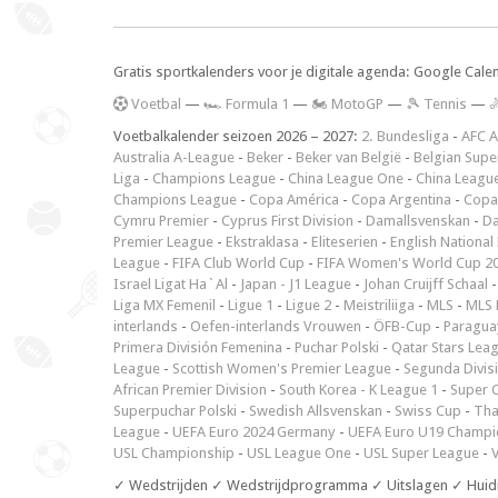
Gratis sportkalenders voor je digitale agenda: Google Cale
V
oetbal
—
🏎️ Formula 1
—
🏍 MotoGP
—
🎾 Tennis
—

Voetbalkalender seizoen 2026 – 2027:
2. Bundesliga
-
AFC A
Australia A-League
-
Beker
-
Beker van België
-
Belgian Supe
Liga
-
Champions League
-
China League One
-
China Leagu
Champions League
-
Copa América
-
Copa Argentina
-
Copa
Cymru Premier
-
Cyprus First Division
-
Damallsvenskan
-
Da
Premier League
-
Ekstraklasa
-
Eliteserien
-
English National
League
-
FIFA Club World Cup
-
FIFA Women's World Cup 2
Israel Ligat Ha`Al
-
Japan - J1 League
-
Johan Cruijff Schaal
Liga MX Femenil
-
Ligue 1
-
Ligue 2
-
Meistriliiga
-
MLS
-
MLS 
interlands
-
Oefen-interlands Vrouwen
-
ÖFB-Cup
-
Paraguay
Primera División Femenina
-
Puchar Polski
-
Qatar Stars Lea
League
-
Scottish Women's Premier League
-
Segunda Divis
African Premier Division
-
South Korea - K League 1
-
Super 
Superpuchar Polski
-
Swedish Allsvenskan
-
Swiss Cup
-
Tha
League
-
UEFA Euro 2024 Germany
-
UEFA Euro U19 Champi
USL Championship
-
USL League One
-
USL Super League
-
V
✓ Wedstrijden ✓ Wedstrijdprogramma ✓ Uitslagen ✓ Huid