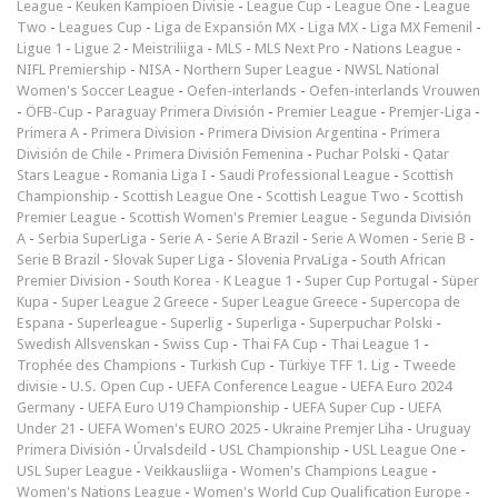
League
-
Keuken Kampioen Divisie
-
League Cup
-
League One
-
League
Two
-
Leagues Cup
-
Liga de Expansión MX
-
Liga MX
-
Liga MX Femenil
-
Ligue 1
-
Ligue 2
-
Meistriliiga
-
MLS
-
MLS Next Pro
-
Nations League
-
NIFL Premiership
-
NISA
-
Northern Super League
-
NWSL National
Women's Soccer League
-
Oefen-interlands
-
Oefen-interlands Vrouwen
-
ÖFB-Cup
-
Paraguay Primera División
-
Premier League
-
Premjer-Liga
-
Primera A
-
Primera Division
-
Primera Division Argentina
-
Primera
División de Chile
-
Primera División Femenina
-
Puchar Polski
-
Qatar
Stars League
-
Romania Liga I
-
Saudi Professional League
-
Scottish
Championship
-
Scottish League One
-
Scottish League Two
-
Scottish
Premier League
-
Scottish Women's Premier League
-
Segunda División
A
-
Serbia SuperLiga
-
Serie A
-
Serie A Brazil
-
Serie A Women
-
Serie B
-
Serie B Brazil
-
Slovak Super Liga
-
Slovenia PrvaLiga
-
South African
Premier Division
-
South Korea - K League 1
-
Super Cup Portugal
-
Süper
Kupa
-
Super League 2 Greece
-
Super League Greece
-
Supercopa de
Espana
-
Superleague
-
Superlig
-
Superliga
-
Superpuchar Polski
-
Swedish Allsvenskan
-
Swiss Cup
-
Thai FA Cup
-
Thai League 1
-
Trophée des Champions
-
Turkish Cup
-
Türkiye TFF 1. Lig
-
Tweede
divisie
-
U.S. Open Cup
-
UEFA Conference League
-
UEFA Euro 2024
Germany
-
UEFA Euro U19 Championship
-
UEFA Super Cup
-
UEFA
Under 21
-
UEFA Women's EURO 2025
-
Ukraine Premjer Liha
-
Uruguay
Primera División
-
Úrvalsdeild
-
USL Championship
-
USL League One
-
USL Super League
-
Veikkausliiga
-
Women's Champions League
-
Women's Nations League
-
Women's World Cup Qualification Europe
-