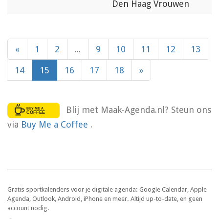
Den Haag Vrouwen
«
1
2
...
9
10
11
12
13
14
15
16
17
18
»
Blij met Maak-Agenda.nl? Steun ons
via
Buy Me a Coffee
.
Gratis sportkalenders voor je digitale agenda: Google Calendar, Apple
Agenda, Outlook, Android, iPhone en meer. Altijd up-to-date, en geen
account nodig.