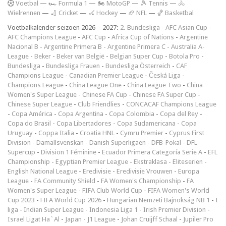
V
oetbal
—
🏎️ Formula 1
—
🏍 MotoGP
—
🎾 Tennis
—
🚴
Wielrennen
—
🏏 Cricket
—
🏑 Hockey
—
🏈 NFL
—
🏀 Basketbal
Voetbalkalender seizoen 2026 – 2027:
2. Bundesliga
-
AFC Asian Cup
-
AFC Champions League
-
AFC Cup
-
Africa Cup of Nations
-
Argentine
Nacional B
-
Argentine Primera B
-
Argentine Primera C
-
Australia A-
League
-
Beker
-
Beker van België
-
Belgian Super Cup
-
Botola Pro
-
Bundesliga
-
Bundesliga Frauen
-
Bundesliga Österreich
-
CAF
Champions League
-
Canadian Premier League
-
Česká Liga
-
Champions League
-
China League One
-
China League Two
-
China
Women's Super League
-
Chinese FA Cup
-
Chinese FA Super Cup
-
Chinese Super League
-
Club Friendlies
-
CONCACAF Champions League
-
Copa América
-
Copa Argentina
-
Copa Colombia
-
Copa del Rey
-
Copa do Brasil
-
Copa Libertadores
-
Copa Sudamericana
-
Copa
Uruguay
-
Coppa Italia
-
Croatia HNL
-
Cymru Premier
-
Cyprus First
Division
-
Damallsvenskan
-
Danish Superligaen
-
DFB-Pokal
-
DFL-
Supercup
-
Division 1 Féminine
-
Ecuador Primera Categoría Serie A
-
EFL
Championship
-
Egyptian Premier League
-
Ekstraklasa
-
Eliteserien
-
English National League
-
Eredivisie
-
Eredivisie Vrouwen
-
Europa
League
-
FA Community Shield
-
FA Women's Championship
-
FA
Women's Super League
-
FIFA Club World Cup
-
FIFA Women's World
Cup 2023
-
FIFA World Cup 2026
-
Hungarian Nemzeti Bajnokság NB 1
-
I
liga
-
Indian Super League
-
Indonesia Liga 1
-
Irish Premier Division
-
Israel Ligat Ha`Al
-
Japan - J1 League
-
Johan Cruijff Schaal
-
Jupiler Pro