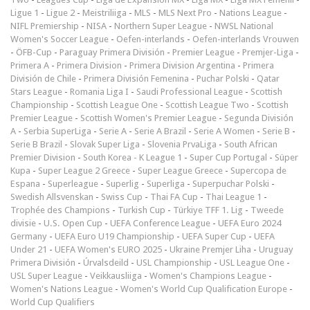
Ligue 1
-
Ligue 2
-
Meistriliiga
-
MLS
-
MLS Next Pro
-
Nations League
-
NIFL Premiership
-
NISA
-
Northern Super League
-
NWSL National
Women's Soccer League
-
Oefen-interlands
-
Oefen-interlands Vrouwen
-
ÖFB-Cup
-
Paraguay Primera División
-
Premier League
-
Premjer-Liga
-
Primera A
-
Primera Division
-
Primera Division Argentina
-
Primera
División de Chile
-
Primera División Femenina
-
Puchar Polski
-
Qatar
Stars League
-
Romania Liga I
-
Saudi Professional League
-
Scottish
Championship
-
Scottish League One
-
Scottish League Two
-
Scottish
Premier League
-
Scottish Women's Premier League
-
Segunda División
A
-
Serbia SuperLiga
-
Serie A
-
Serie A Brazil
-
Serie A Women
-
Serie B
-
Serie B Brazil
-
Slovak Super Liga
-
Slovenia PrvaLiga
-
South African
Premier Division
-
South Korea - K League 1
-
Super Cup Portugal
-
Süper
Kupa
-
Super League 2 Greece
-
Super League Greece
-
Supercopa de
Espana
-
Superleague
-
Superlig
-
Superliga
-
Superpuchar Polski
-
Swedish Allsvenskan
-
Swiss Cup
-
Thai FA Cup
-
Thai League 1
-
Trophée des Champions
-
Turkish Cup
-
Türkiye TFF 1. Lig
-
Tweede
divisie
-
U.S. Open Cup
-
UEFA Conference League
-
UEFA Euro 2024
Germany
-
UEFA Euro U19 Championship
-
UEFA Super Cup
-
UEFA
Under 21
-
UEFA Women's EURO 2025
-
Ukraine Premjer Liha
-
Uruguay
Primera División
-
Úrvalsdeild
-
USL Championship
-
USL League One
-
USL Super League
-
Veikkausliiga
-
Women's Champions League
-
Women's Nations League
-
Women's World Cup Qualification Europe
-
World Cup Qualifiers