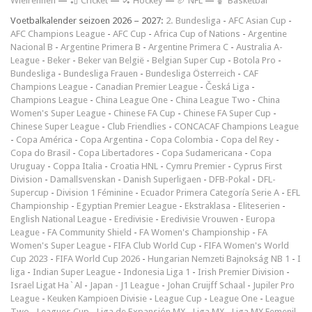
Wielrennen
—
🏏 Cricket
—
🏑 Hockey
—
🏈 NFL
—
🏀 Basketbal
Voetbalkalender seizoen 2026 – 2027:
2. Bundesliga
-
AFC Asian Cup
-
AFC Champions League
-
AFC Cup
-
Africa Cup of Nations
-
Argentine
Nacional B
-
Argentine Primera B
-
Argentine Primera C
-
Australia A-
League
-
Beker
-
Beker van België
-
Belgian Super Cup
-
Botola Pro
-
Bundesliga
-
Bundesliga Frauen
-
Bundesliga Österreich
-
CAF
Champions League
-
Canadian Premier League
-
Česká Liga
-
Champions League
-
China League One
-
China League Two
-
China
Women's Super League
-
Chinese FA Cup
-
Chinese FA Super Cup
-
Chinese Super League
-
Club Friendlies
-
CONCACAF Champions League
-
Copa América
-
Copa Argentina
-
Copa Colombia
-
Copa del Rey
-
Copa do Brasil
-
Copa Libertadores
-
Copa Sudamericana
-
Copa
Uruguay
-
Coppa Italia
-
Croatia HNL
-
Cymru Premier
-
Cyprus First
Division
-
Damallsvenskan
-
Danish Superligaen
-
DFB-Pokal
-
DFL-
Supercup
-
Division 1 Féminine
-
Ecuador Primera Categoría Serie A
-
EFL
Championship
-
Egyptian Premier League
-
Ekstraklasa
-
Eliteserien
-
English National League
-
Eredivisie
-
Eredivisie Vrouwen
-
Europa
League
-
FA Community Shield
-
FA Women's Championship
-
FA
Women's Super League
-
FIFA Club World Cup
-
FIFA Women's World
Cup 2023
-
FIFA World Cup 2026
-
Hungarian Nemzeti Bajnokság NB 1
-
I
liga
-
Indian Super League
-
Indonesia Liga 1
-
Irish Premier Division
-
Israel Ligat Ha`Al
-
Japan - J1 League
-
Johan Cruijff Schaal
-
Jupiler Pro
League
-
Keuken Kampioen Divisie
-
League Cup
-
League One
-
League
Two
-
Leagues Cup
-
Liga de Expansión MX
-
Liga MX
-
Liga MX Femenil
-