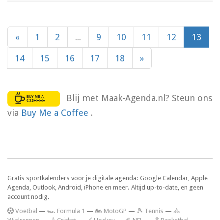
«
1
2
...
9
10
11
12
13
14
15
16
17
18
»
Blij met Maak-Agenda.nl? Steun ons
via
Buy Me a Coffee
.
Gratis sportkalenders voor je digitale agenda: Google Calendar, Apple
Agenda, Outlook, Android, iPhone en meer. Altijd up-to-date, en geen
account nodig.
V
oetbal
—
🏎️ Formula 1
—
🏍 MotoGP
—
🎾 Tennis
—
🚴