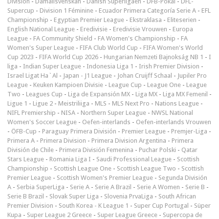
Division
-
Damallsvenskan
-
Danish Superligaen
-
DFB-Pokal
-
DFL-
Supercup
-
Division 1 Féminine
-
Ecuador Primera Categoría Serie A
-
EFL
Championship
-
Egyptian Premier League
-
Ekstraklasa
-
Eliteserien
-
English National League
-
Eredivisie
-
Eredivisie Vrouwen
-
Europa
League
-
FA Community Shield
-
FA Women's Championship
-
FA
Women's Super League
-
FIFA Club World Cup
-
FIFA Women's World
Cup 2023
-
FIFA World Cup 2026
-
Hungarian Nemzeti Bajnokság NB 1
-
I
liga
-
Indian Super League
-
Indonesia Liga 1
-
Irish Premier Division
-
Israel Ligat Ha`Al
-
Japan - J1 League
-
Johan Cruijff Schaal
-
Jupiler Pro
League
-
Keuken Kampioen Divisie
-
League Cup
-
League One
-
League
Two
-
Leagues Cup
-
Liga de Expansión MX
-
Liga MX
-
Liga MX Femenil
-
Ligue 1
-
Ligue 2
-
Meistriliiga
-
MLS
-
MLS Next Pro
-
Nations League
-
NIFL Premiership
-
NISA
-
Northern Super League
-
NWSL National
Women's Soccer League
-
Oefen-interlands
-
Oefen-interlands Vrouwen
-
ÖFB-Cup
-
Paraguay Primera División
-
Premier League
-
Premjer-Liga
-
Primera A
-
Primera Division
-
Primera Division Argentina
-
Primera
División de Chile
-
Primera División Femenina
-
Puchar Polski
-
Qatar
Stars League
-
Romania Liga I
-
Saudi Professional League
-
Scottish
Championship
-
Scottish League One
-
Scottish League Two
-
Scottish
Premier League
-
Scottish Women's Premier League
-
Segunda División
A
-
Serbia SuperLiga
-
Serie A
-
Serie A Brazil
-
Serie A Women
-
Serie B
-
Serie B Brazil
-
Slovak Super Liga
-
Slovenia PrvaLiga
-
South African
Premier Division
-
South Korea - K League 1
-
Super Cup Portugal
-
Süper
Kupa
-
Super League 2 Greece
-
Super League Greece
-
Supercopa de