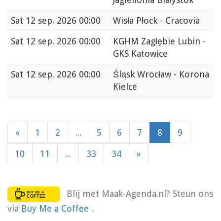
Sat
12 sep. 2026 00:00
Wisła Płock - Cracovia
Sat
12 sep. 2026 00:00
KGHM Zagłębie Lubin -
GKS Katowice
Sat
12 sep. 2026 00:00
Śląsk Wrocław - Korona
Kielce
«
1
2
...
5
6
7
8
9
10
11
...
33
34
»
Blij met Maak-Agenda.nl? Steun ons
via
Buy Me a Coffee
.