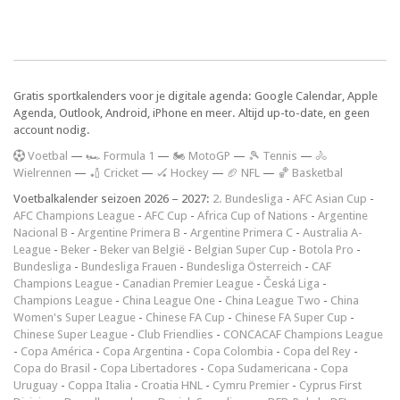
Gratis sportkalenders voor je digitale agenda: Google Calendar, Apple
Agenda, Outlook, Android, iPhone en meer. Altijd up-to-date, en geen
account nodig.
V
oetbal
—
🏎️ Formula 1
—
🏍 MotoGP
—
🎾 Tennis
—
🚴
Wielrennen
—
🏏 Cricket
—
🏑 Hockey
—
🏈 NFL
—
🏀 Basketbal
Voetbalkalender seizoen 2026 – 2027:
2. Bundesliga
-
AFC Asian Cup
-
AFC Champions League
-
AFC Cup
-
Africa Cup of Nations
-
Argentine
Nacional B
-
Argentine Primera B
-
Argentine Primera C
-
Australia A-
League
-
Beker
-
Beker van België
-
Belgian Super Cup
-
Botola Pro
-
Bundesliga
-
Bundesliga Frauen
-
Bundesliga Österreich
-
CAF
Champions League
-
Canadian Premier League
-
Česká Liga
-
Champions League
-
China League One
-
China League Two
-
China
Women's Super League
-
Chinese FA Cup
-
Chinese FA Super Cup
-
Chinese Super League
-
Club Friendlies
-
CONCACAF Champions League
-
Copa América
-
Copa Argentina
-
Copa Colombia
-
Copa del Rey
-
Copa do Brasil
-
Copa Libertadores
-
Copa Sudamericana
-
Copa
Uruguay
-
Coppa Italia
-
Croatia HNL
-
Cymru Premier
-
Cyprus First