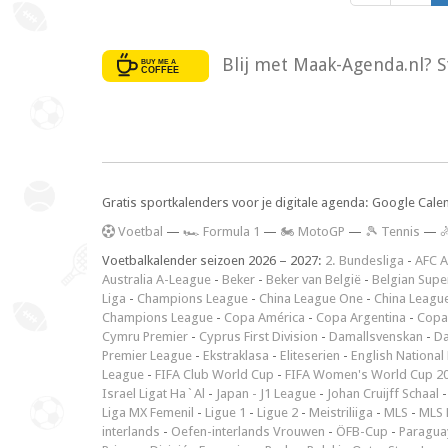
Blij met Maak-Agenda.nl? S
Gratis sportkalenders voor je digitale agenda: Google Cale
V
oetbal
—
🏎️ Formula 1
—
🏍 MotoGP
—
🎾 Tennis
—

Voetbalkalender seizoen 2026 – 2027:
2. Bundesliga
-
AFC A
Australia A-League
-
Beker
-
Beker van België
-
Belgian Supe
Liga
-
Champions League
-
China League One
-
China Leagu
Champions League
-
Copa América
-
Copa Argentina
-
Copa
Cymru Premier
-
Cyprus First Division
-
Damallsvenskan
-
Da
Premier League
-
Ekstraklasa
-
Eliteserien
-
English National
League
-
FIFA Club World Cup
-
FIFA Women's World Cup 2
Israel Ligat Ha`Al
-
Japan - J1 League
-
Johan Cruijff Schaal
Liga MX Femenil
-
Ligue 1
-
Ligue 2
-
Meistriliiga
-
MLS
-
MLS 
interlands
-
Oefen-interlands Vrouwen
-
ÖFB-Cup
-
Paraguay