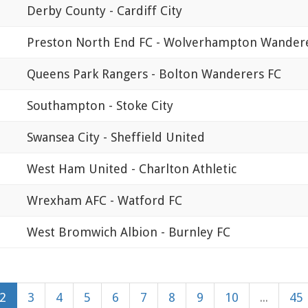
Derby County - Cardiff City
Preston North End FC - Wolverhampton Wander
Queens Park Rangers - Bolton Wanderers FC
Southampton - Stoke City
Swansea City - Sheffield United
West Ham United - Charlton Athletic
Wrexham AFC - Watford FC
West Bromwich Albion - Burnley FC
2
3
4
5
6
7
8
9
10
...
45