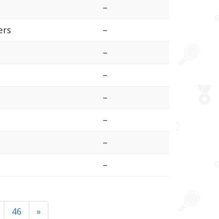
–
ers
–
–
–
–
–
–
–
46
»