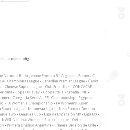
een account nodig.
ne Nacional B
-
Argentine Primera B
-
Argentine Primera C
-
CAF Champions League
-
Canadian Premier League
-
Česká
p
-
Chinese Super League
-
Club Friendlies
-
CONCACAF
ericana
-
Copa Uruguay
-
Coppa Italia
-
Croatia HNL
-
rimera Categoría Serie A
-
EFL Championship
-
Egyptian
ld
-
FA Women's Championship
-
FA Women's Super
n Super League
-
Indonesia Liga 1
-
Irish Premier Division
-
ague Two
-
Leagues Cup
-
Liga de Expansión MX
-
Liga MX
-
-
NWSL National Women's Soccer League
-
Oefen-
ion
-
Primera Division Argentina
-
Primera División de Chile
-