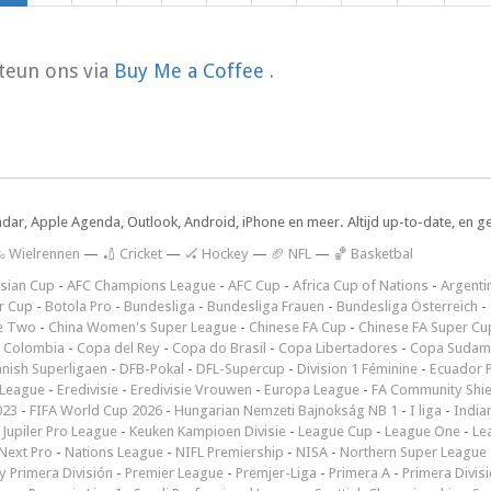
teun ons via
Buy Me a Coffee
.
ndar, Apple Agenda, Outlook, Android, iPhone en meer. Altijd up-to-date, en g
 Wielrennen
—
🏏 Cricket
—
🏑 Hockey
—
🏈 NFL
—
🏀 Basketbal
sian Cup
-
AFC Champions League
-
AFC Cup
-
Africa Cup of Nations
-
Argenti
r Cup
-
Botola Pro
-
Bundesliga
-
Bundesliga Frauen
-
Bundesliga Österreich
-
e Two
-
China Women's Super League
-
Chinese FA Cup
-
Chinese FA Super Cu
 Colombia
-
Copa del Rey
-
Copa do Brasil
-
Copa Libertadores
-
Copa Sudam
nish Superligaen
-
DFB-Pokal
-
DFL-Supercup
-
Division 1 Féminine
-
Ecuador P
 League
-
Eredivisie
-
Eredivisie Vrouwen
-
Europa League
-
FA Community Shie
023
-
FIFA World Cup 2026
-
Hungarian Nemzeti Bajnokság NB 1
-
I liga
-
India
-
Jupiler Pro League
-
Keuken Kampioen Divisie
-
League Cup
-
League One
-
Le
Next Pro
-
Nations League
-
NIFL Premiership
-
NISA
-
Northern Super League
 Primera División
-
Premier League
-
Premjer-Liga
-
Primera A
-
Primera Divis