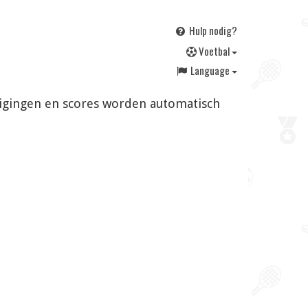
Hulp nodig?
V
oetbal
Language
jzigingen en scores worden automatisch