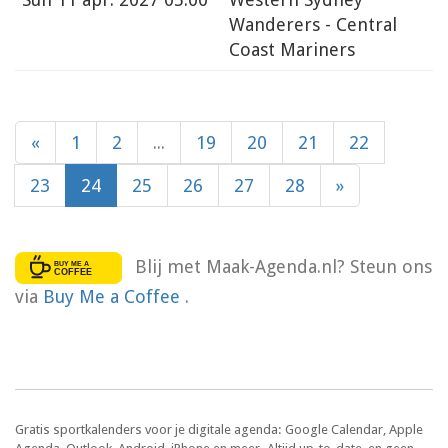
Wanderers - Central
Coast Mariners
«
1
2
...
19
20
21
22
23
24
25
26
27
28
»
Blij met Maak-Agenda.nl? Steun ons
via
Buy Me a Coffee
.
Gratis sportkalenders voor je digitale agenda: Google Calendar, Apple