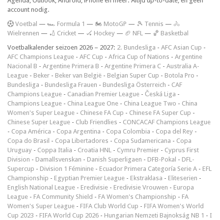
Agenda, Outlook, Android, iPhone en meer. Altijd up-to-date, en geen
account nodig.
V
oetbal
—
🏎️ Formula 1
—
🏍 MotoGP
—
🎾 Tennis
—
🚴
Wielrennen
—
🏏 Cricket
—
🏑 Hockey
—
🏈 NFL
—
🏀 Basketbal
Voetbalkalender seizoen 2026 – 2027:
2. Bundesliga
-
AFC Asian Cup
-
AFC Champions League
-
AFC Cup
-
Africa Cup of Nations
-
Argentine
Nacional B
-
Argentine Primera B
-
Argentine Primera C
-
Australia A-
League
-
Beker
-
Beker van België
-
Belgian Super Cup
-
Botola Pro
-
Bundesliga
-
Bundesliga Frauen
-
Bundesliga Österreich
-
CAF
Champions League
-
Canadian Premier League
-
Česká Liga
-
Champions League
-
China League One
-
China League Two
-
China
Women's Super League
-
Chinese FA Cup
-
Chinese FA Super Cup
-
Chinese Super League
-
Club Friendlies
-
CONCACAF Champions League
-
Copa América
-
Copa Argentina
-
Copa Colombia
-
Copa del Rey
-
Copa do Brasil
-
Copa Libertadores
-
Copa Sudamericana
-
Copa
Uruguay
-
Coppa Italia
-
Croatia HNL
-
Cymru Premier
-
Cyprus First
Division
-
Damallsvenskan
-
Danish Superligaen
-
DFB-Pokal
-
DFL-
Supercup
-
Division 1 Féminine
-
Ecuador Primera Categoría Serie A
-
EFL
Championship
-
Egyptian Premier League
-
Ekstraklasa
-
Eliteserien
-
English National League
-
Eredivisie
-
Eredivisie Vrouwen
-
Europa
League
-
FA Community Shield
-
FA Women's Championship
-
FA
Women's Super League
-
FIFA Club World Cup
-
FIFA Women's World
Cup 2023
-
FIFA World Cup 2026
-
Hungarian Nemzeti Bajnokság NB 1
-
I