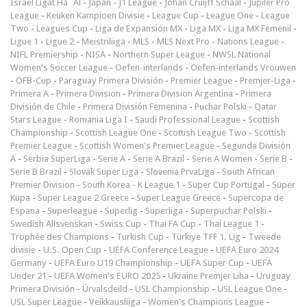
Israel Ligat Ha`Al
-
Japan - J1 League
-
Johan Cruijff Schaal
-
Jupiler Pro
League
-
Keuken Kampioen Divisie
-
League Cup
-
League One
-
League
Two
-
Leagues Cup
-
Liga de Expansión MX
-
Liga MX
-
Liga MX Femenil
-
Ligue 1
-
Ligue 2
-
Meistriliiga
-
MLS
-
MLS Next Pro
-
Nations League
-
NIFL Premiership
-
NISA
-
Northern Super League
-
NWSL National
Women's Soccer League
-
Oefen-interlands
-
Oefen-interlands Vrouwen
-
ÖFB-Cup
-
Paraguay Primera División
-
Premier League
-
Premjer-Liga
-
Primera A
-
Primera Division
-
Primera Division Argentina
-
Primera
División de Chile
-
Primera División Femenina
-
Puchar Polski
-
Qatar
Stars League
-
Romania Liga I
-
Saudi Professional League
-
Scottish
Championship
-
Scottish League One
-
Scottish League Two
-
Scottish
Premier League
-
Scottish Women's Premier League
-
Segunda División
A
-
Serbia SuperLiga
-
Serie A
-
Serie A Brazil
-
Serie A Women
-
Serie B
-
Serie B Brazil
-
Slovak Super Liga
-
Slovenia PrvaLiga
-
South African
Premier Division
-
South Korea - K League 1
-
Super Cup Portugal
-
Süper
Kupa
-
Super League 2 Greece
-
Super League Greece
-
Supercopa de
Espana
-
Superleague
-
Superlig
-
Superliga
-
Superpuchar Polski
-
Swedish Allsvenskan
-
Swiss Cup
-
Thai FA Cup
-
Thai League 1
-
Trophée des Champions
-
Turkish Cup
-
Türkiye TFF 1. Lig
-
Tweede
divisie
-
U.S. Open Cup
-
UEFA Conference League
-
UEFA Euro 2024
Germany
-
UEFA Euro U19 Championship
-
UEFA Super Cup
-
UEFA
Under 21
-
UEFA Women's EURO 2025
-
Ukraine Premjer Liha
-
Uruguay
Primera División
-
Úrvalsdeild
-
USL Championship
-
USL League One
-
USL Super League
-
Veikkausliiga
-
Women's Champions League
-