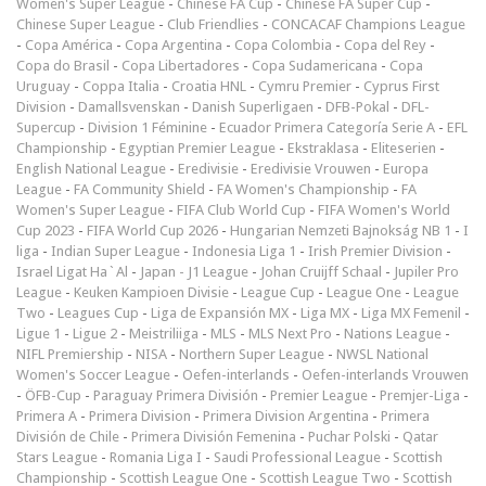
Women's Super League
-
Chinese FA Cup
-
Chinese FA Super Cup
-
Chinese Super League
-
Club Friendlies
-
CONCACAF Champions League
-
Copa América
-
Copa Argentina
-
Copa Colombia
-
Copa del Rey
-
Copa do Brasil
-
Copa Libertadores
-
Copa Sudamericana
-
Copa
Uruguay
-
Coppa Italia
-
Croatia HNL
-
Cymru Premier
-
Cyprus First
Division
-
Damallsvenskan
-
Danish Superligaen
-
DFB-Pokal
-
DFL-
Supercup
-
Division 1 Féminine
-
Ecuador Primera Categoría Serie A
-
EFL
Championship
-
Egyptian Premier League
-
Ekstraklasa
-
Eliteserien
-
English National League
-
Eredivisie
-
Eredivisie Vrouwen
-
Europa
League
-
FA Community Shield
-
FA Women's Championship
-
FA
Women's Super League
-
FIFA Club World Cup
-
FIFA Women's World
Cup 2023
-
FIFA World Cup 2026
-
Hungarian Nemzeti Bajnokság NB 1
-
I
liga
-
Indian Super League
-
Indonesia Liga 1
-
Irish Premier Division
-
Israel Ligat Ha`Al
-
Japan - J1 League
-
Johan Cruijff Schaal
-
Jupiler Pro
League
-
Keuken Kampioen Divisie
-
League Cup
-
League One
-
League
Two
-
Leagues Cup
-
Liga de Expansión MX
-
Liga MX
-
Liga MX Femenil
-
Ligue 1
-
Ligue 2
-
Meistriliiga
-
MLS
-
MLS Next Pro
-
Nations League
-
NIFL Premiership
-
NISA
-
Northern Super League
-
NWSL National
Women's Soccer League
-
Oefen-interlands
-
Oefen-interlands Vrouwen
-
ÖFB-Cup
-
Paraguay Primera División
-
Premier League
-
Premjer-Liga
-
Primera A
-
Primera Division
-
Primera Division Argentina
-
Primera
División de Chile
-
Primera División Femenina
-
Puchar Polski
-
Qatar
Stars League
-
Romania Liga I
-
Saudi Professional League
-
Scottish
Championship
-
Scottish League One
-
Scottish League Two
-
Scottish