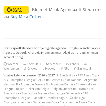
Blij met Maak-Agenda.nl? Steun ons
via
Buy Me a Coffee
.
Gratis sportkalenders voor je digitale agenda: Google Calendar, Apple
Agenda, Outlook, Android, iPhone en meer. Altijd up-to-date, en geen
account nodig.
V
oetbal
—
🏎️ Formula 1
—
🏍 MotoGP
—
🎾 Tennis
—
🚴
Wielrennen
—
🏏 Cricket
—
🏑 Hockey
—
🏈 NFL
—
🏀 Basketbal
Voetbalkalender seizoen 2026 – 2027:
2. Bundesliga
-
AFC Asian Cup
-
AFC Champions League
-
AFC Cup
-
Africa Cup of Nations
-
Argentine
Nacional B
-
Argentine Primera B
-
Argentine Primera C
-
Australia A-
League
-
Beker
-
Beker van België
-
Belgian Super Cup
-
Botola Pro
-
Bundesliga
-
Bundesliga Frauen
-
Bundesliga Österreich
-
CAF
Champions League
-
Canadian Premier League
-
Česká Liga
-
Champions League
-
China League One
-
China League Two
-
China