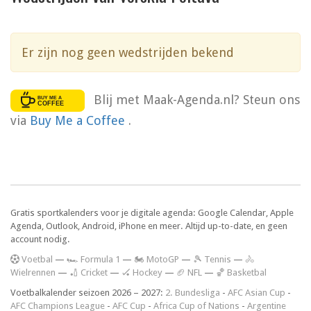
Er zijn nog geen wedstrijden bekend
Blij met Maak-Agenda.nl? Steun ons
via
Buy Me a Coffee
.
Gratis sportkalenders voor je digitale agenda: Google Calendar, Apple
Agenda, Outlook, Android, iPhone en meer. Altijd up-to-date, en geen
account nodig.
V
oetbal
—
🏎️ Formula 1
—
🏍 MotoGP
—
🎾 Tennis
—
🚴
Wielrennen
—
🏏 Cricket
—
🏑 Hockey
—
🏈 NFL
—
🏀 Basketbal
Voetbalkalender seizoen 2026 – 2027:
2. Bundesliga
-
AFC Asian Cup
-
AFC Champions League
-
AFC Cup
-
Africa Cup of Nations
-
Argentine