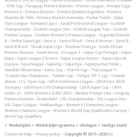
Women's Soccer League
-
Oefen-interlands
-
Oefen-interlands Vrouwen
-
ÖFB-Cup
-
Paraguay Primera División
-
Premier League
-
Premjer-Liga
-
Primera A
-
Primera Division
-
Primera Division Argentina
-
Primera
División de Chile
-
Primera División Femenina
-
Puchar Polski
-
Qatar
Stars League
-
Romania Liga I
-
Saudi Professional League
-
Scottish
Championship
-
Scottish League One
-
Scottish League Two
-
Scottish
Premier League
-
Scottish Women's Premier League
-
Segunda División
A
-
Serbia SuperLiga
-
Serie A
-
Serie A Brazil
-
Serie A Women
-
Serie B
-
Serie B Brazil
-
Slovak Super Liga
-
Slovenia PrvaLiga
-
South African
Premier Division
-
South Korea - K League 1
-
Super Cup Portugal
-
Süper
Kupa
-
Super League 2 Greece
-
Super League Greece
-
Supercopa de
Espana
-
Superleague
-
Superlig
-
Superliga
-
Superpuchar Polski
-
Swedish Allsvenskan
-
Swiss Cup
-
Thai FA Cup
-
Thai League 1
-
Trophée des Champions
-
Turkish Cup
-
Türkiye TFF 1. Lig
-
Tweede
divisie
-
U.S. Open Cup
-
UEFA Conference League
-
UEFA Euro 2024
Germany
-
UEFA Euro U19 Championship
-
UEFA Super Cup
-
UEFA
Under 21
-
UEFA Women's EURO 2025
-
Ukraine Premjer Liha
-
Uruguay
Primera División
-
Úrvalsdeild
-
USL Championship
-
USL League One
-
USL Super League
-
Veikkausliiga
-
Women's Champions League
-
Women's Nations League
-
Women's World Cup Qualification Europe
-
World Cup Qualifiers
✓ Wedstrijden ✓ Wedstrijdprogramma ✓ Uitslagen ✓ Huidige stand
Contact en hulp
–
Privacy policy
– Copyright © 2015–2026
De