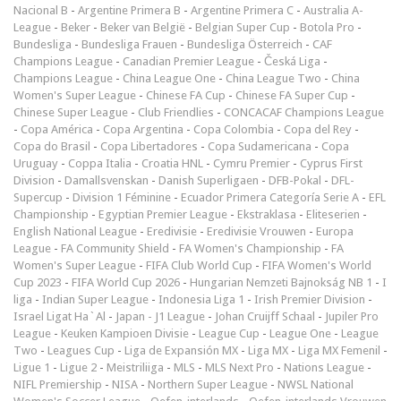
Nacional B
-
Argentine Primera B
-
Argentine Primera C
-
Australia A-
League
-
Beker
-
Beker van België
-
Belgian Super Cup
-
Botola Pro
-
Bundesliga
-
Bundesliga Frauen
-
Bundesliga Österreich
-
CAF
Champions League
-
Canadian Premier League
-
Česká Liga
-
Champions League
-
China League One
-
China League Two
-
China
Women's Super League
-
Chinese FA Cup
-
Chinese FA Super Cup
-
Chinese Super League
-
Club Friendlies
-
CONCACAF Champions League
-
Copa América
-
Copa Argentina
-
Copa Colombia
-
Copa del Rey
-
Copa do Brasil
-
Copa Libertadores
-
Copa Sudamericana
-
Copa
Uruguay
-
Coppa Italia
-
Croatia HNL
-
Cymru Premier
-
Cyprus First
Division
-
Damallsvenskan
-
Danish Superligaen
-
DFB-Pokal
-
DFL-
Supercup
-
Division 1 Féminine
-
Ecuador Primera Categoría Serie A
-
EFL
Championship
-
Egyptian Premier League
-
Ekstraklasa
-
Eliteserien
-
English National League
-
Eredivisie
-
Eredivisie Vrouwen
-
Europa
League
-
FA Community Shield
-
FA Women's Championship
-
FA
Women's Super League
-
FIFA Club World Cup
-
FIFA Women's World
Cup 2023
-
FIFA World Cup 2026
-
Hungarian Nemzeti Bajnokság NB 1
-
I
liga
-
Indian Super League
-
Indonesia Liga 1
-
Irish Premier Division
-
Israel Ligat Ha`Al
-
Japan - J1 League
-
Johan Cruijff Schaal
-
Jupiler Pro
League
-
Keuken Kampioen Divisie
-
League Cup
-
League One
-
League
Two
-
Leagues Cup
-
Liga de Expansión MX
-
Liga MX
-
Liga MX Femenil
-
Ligue 1
-
Ligue 2
-
Meistriliiga
-
MLS
-
MLS Next Pro
-
Nations League
-
NIFL Premiership
-
NISA
-
Northern Super League
-
NWSL National