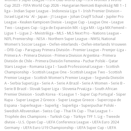
Cup 2023
-
FIFA World Cup 2026
-
Hungarian Nemzeti Bajnokság NB 1
-
I
liga
-
Indian Super League
-
Indonesia Liga 1
-
Irish Premier Division
-
Israel Ligat Ha`Al
-
Japan - J1 League
-
Johan Cruijff Schaal
-
Jupiler Pro
League
-
Keuken Kampioen Divisie
-
League Cup
-
League One
-
League
Two
-
Leagues Cup
-
Liga de Expansión MX
-
Liga MX
-
Liga MX Femenil
-
Ligue 1
-
Ligue 2
-
Meistriliiga
-
MLS
-
MLS Next Pro
-
Nations League
-
NIFL Premiership
-
NISA
-
Northern Super League
-
NWSL National
Women's Soccer League
-
Oefen-interlands
-
Oefen-interlands Vrouwen
-
ÖFB-Cup
-
Paraguay Primera División
-
Premier League
-
Premjer-Liga
-
Primera A
-
Primera Division
-
Primera Division Argentina
-
Primera
División de Chile
-
Primera División Femenina
-
Puchar Polski
-
Qatar
Stars League
-
Romania Liga I
-
Saudi Professional League
-
Scottish
Championship
-
Scottish League One
-
Scottish League Two
-
Scottish
Premier League
-
Scottish Women's Premier League
-
Segunda División
A
-
Serbia SuperLiga
-
Serie A
-
Serie A Brazil
-
Serie A Women
-
Serie B
-
Serie B Brazil
-
Slovak Super Liga
-
Slovenia PrvaLiga
-
South African
Premier Division
-
South Korea - K League 1
-
Super Cup Portugal
-
Süper
Kupa
-
Super League 2 Greece
-
Super League Greece
-
Supercopa de
Espana
-
Superleague
-
Superlig
-
Superliga
-
Superpuchar Polski
-
Swedish Allsvenskan
-
Swiss Cup
-
Thai FA Cup
-
Thai League 1
-
Trophée des Champions
-
Turkish Cup
-
Türkiye TFF 1. Lig
-
Tweede
divisie
-
U.S. Open Cup
-
UEFA Conference League
-
UEFA Euro 2024
Germany
-
UEFA Euro U19 Championship
-
UEFA Super Cup
-
UEFA