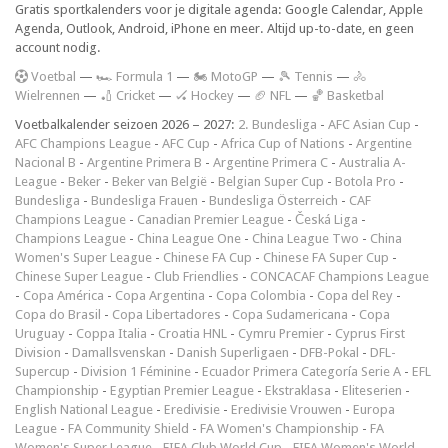
Gratis sportkalenders voor je digitale agenda: Google Calendar, Apple
Agenda, Outlook, Android, iPhone en meer. Altijd up-to-date, en geen
account nodig.
V
oetbal
—
🏎️ Formula 1
—
🏍 MotoGP
—
🎾 Tennis
—
🚴
Wielrennen
—
🏏 Cricket
—
🏑 Hockey
—
🏈 NFL
—
🏀 Basketbal
Voetbalkalender seizoen 2026 – 2027:
2. Bundesliga
-
AFC Asian Cup
-
AFC Champions League
-
AFC Cup
-
Africa Cup of Nations
-
Argentine
Nacional B
-
Argentine Primera B
-
Argentine Primera C
-
Australia A-
League
-
Beker
-
Beker van België
-
Belgian Super Cup
-
Botola Pro
-
Bundesliga
-
Bundesliga Frauen
-
Bundesliga Österreich
-
CAF
Champions League
-
Canadian Premier League
-
Česká Liga
-
Champions League
-
China League One
-
China League Two
-
China
Women's Super League
-
Chinese FA Cup
-
Chinese FA Super Cup
-
Chinese Super League
-
Club Friendlies
-
CONCACAF Champions League
-
Copa América
-
Copa Argentina
-
Copa Colombia
-
Copa del Rey
-
Copa do Brasil
-
Copa Libertadores
-
Copa Sudamericana
-
Copa
Uruguay
-
Coppa Italia
-
Croatia HNL
-
Cymru Premier
-
Cyprus First
Division
-
Damallsvenskan
-
Danish Superligaen
-
DFB-Pokal
-
DFL-
Supercup
-
Division 1 Féminine
-
Ecuador Primera Categoría Serie A
-
EFL
Championship
-
Egyptian Premier League
-
Ekstraklasa
-
Eliteserien
-
English National League
-
Eredivisie
-
Eredivisie Vrouwen
-
Europa
League
-
FA Community Shield
-
FA Women's Championship
-
FA
Women's Super League
-
FIFA Club World Cup
-
FIFA Women's World