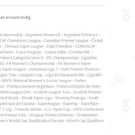
een account nodig.
ne Nacional B
-
Argentine Primera B
-
Argentine Primera C
-
CAF Champions League
-
Canadian Premier League
-
Česká
p
-
Chinese Super League
-
Club Friendlies
-
CONCACAF
ericana
-
Copa Uruguay
-
Coppa Italia
-
Croatia HNL
-
rimera Categoría Serie A
-
EFL Championship
-
Egyptian
ld
-
FA Women's Championship
-
FA Women's Super
n Super League
-
Indonesia Liga 1
-
Irish Premier Division
-
ague Two
-
Leagues Cup
-
Liga de Expansión MX
-
Liga MX
-
-
NWSL National Women's Soccer League
-
Oefen-
ion
-
Primera Division Argentina
-
Primera División de Chile
-
ottish League One
-
Scottish League Two
-
Scottish Premier
rie B Brazil
-
Slovak Super Liga
-
Slovenia PrvaLiga
-
South
upercopa de Espana
-
Superleague
-
Superlig
-
Superliga
-
 1. Lig
-
Tweede divisie
-
U.S. Open Cup
-
UEFA Conference
ne Premjer Liha
-
Uruguay Primera División
-
Úrvalsdeild
-
n's World Cup Qualification Europe
-
World Cup Qualifiers