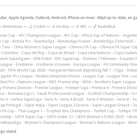
ndar, Apple Agenda, Outlook, Android, iPhone en meer. Altijd up-to-date, en g
 Wielrennen
—
🏏 Cricket
—
🏑 Hockey
—
🏈 NFL
—
🏀 Basketbal
sian Cup
-
AFC Champions League
-
AFC Cup
-
Africa Cup of Nations
-
Argenti
r Cup
-
Botola Pro
-
Bundesliga
-
Bundesliga Frauen
-
Bundesliga Österreich
-
e Two
-
China Women's Super League
-
Chinese FA Cup
-
Chinese FA Super Cu
 Colombia
-
Copa del Rey
-
Copa do Brasil
-
Copa Libertadores
-
Copa Sudam
nish Superligaen
-
DFB-Pokal
-
DFL-Supercup
-
Division 1 Féminine
-
Ecuador P
 League
-
Eredivisie
-
Eredivisie Vrouwen
-
Europa League
-
FA Community Shie
023
-
FIFA World Cup 2026
-
Hungarian Nemzeti Bajnokság NB 1
-
I liga
-
India
-
Jupiler Pro League
-
Keuken Kampioen Divisie
-
League Cup
-
League One
-
Le
Next Pro
-
Nations League
-
NIFL Premiership
-
NISA
-
Northern Super League
 Primera División
-
Premier League
-
Premjer-Liga
-
Primera A
-
Primera Divis
gue
-
Romania Liga I
-
Saudi Professional League
-
Scottish Championship
-
Sc
ión A
-
Serbia SuperLiga
-
Serie A
-
Serie A Brazil
-
Serie A Women
-
Serie B
-
Se
Cup Portugal
-
Süper Kupa
-
Super League 2 Greece
-
Super League Greece
-
S
i FA Cup
-
Thai League 1
-
Trophée des Champions
-
Turkish Cup
-
Türkiye TFF
onship
-
UEFA Super Cup
-
UEFA Under 21
-
UEFA Women's EURO 2025
-
Ukrai
eikkausliiga
-
Women's Champions League
-
Women's Nations League
-
Wome
ige stand