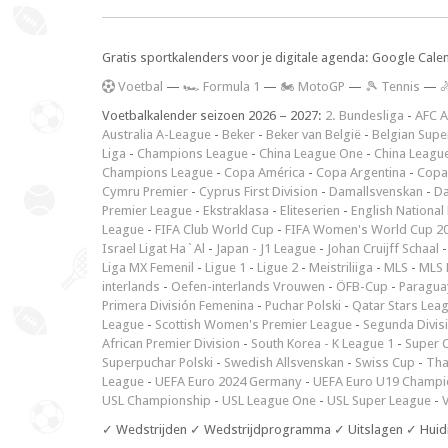
Gratis sportkalenders voor je digitale agenda: Google Cale
V
oetbal
—
🏎️ Formula 1
—
🏍 MotoGP
—
🎾 Tennis
—

Voetbalkalender seizoen 2026 – 2027:
2. Bundesliga
-
AFC A
Australia A-League
-
Beker
-
Beker van België
-
Belgian Supe
Liga
-
Champions League
-
China League One
-
China Leagu
Champions League
-
Copa América
-
Copa Argentina
-
Copa
Cymru Premier
-
Cyprus First Division
-
Damallsvenskan
-
Da
Premier League
-
Ekstraklasa
-
Eliteserien
-
English National
League
-
FIFA Club World Cup
-
FIFA Women's World Cup 2
Israel Ligat Ha`Al
-
Japan - J1 League
-
Johan Cruijff Schaal
Liga MX Femenil
-
Ligue 1
-
Ligue 2
-
Meistriliiga
-
MLS
-
MLS 
interlands
-
Oefen-interlands Vrouwen
-
ÖFB-Cup
-
Paraguay
Primera División Femenina
-
Puchar Polski
-
Qatar Stars Lea
League
-
Scottish Women's Premier League
-
Segunda Divis
African Premier Division
-
South Korea - K League 1
-
Super 
Superpuchar Polski
-
Swedish Allsvenskan
-
Swiss Cup
-
Tha
League
-
UEFA Euro 2024 Germany
-
UEFA Euro U19 Champi
USL Championship
-
USL League One
-
USL Super League
-
V
✓ Wedstrijden ✓ Wedstrijdprogramma ✓ Uitslagen ✓ Huid