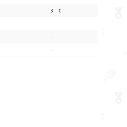
3 – 0
–
–
–