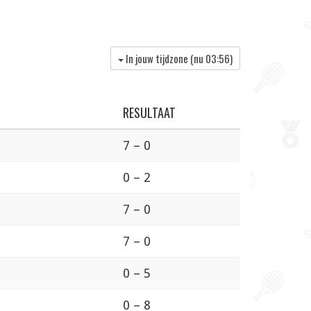
In jouw tijdzone (nu
03:56
)
RESULTAAT
7 – 0
0 – 2
7 – 0
7 – 0
0 – 5
0 – 8