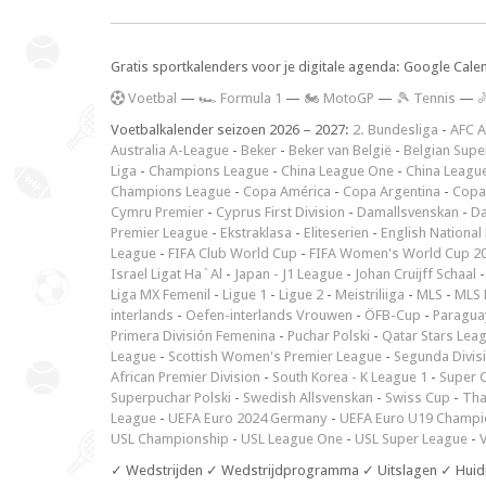
Gratis sportkalenders voor je digitale agenda: Google Cale
V
oetbal
—
🏎️ Formula 1
—
🏍 MotoGP
—
🎾 Tennis
—

Voetbalkalender seizoen 2026 – 2027:
2. Bundesliga
-
AFC A
Australia A-League
-
Beker
-
Beker van België
-
Belgian Supe
Liga
-
Champions League
-
China League One
-
China Leagu
Champions League
-
Copa América
-
Copa Argentina
-
Copa
Cymru Premier
-
Cyprus First Division
-
Damallsvenskan
-
Da
Premier League
-
Ekstraklasa
-
Eliteserien
-
English National
League
-
FIFA Club World Cup
-
FIFA Women's World Cup 2
Israel Ligat Ha`Al
-
Japan - J1 League
-
Johan Cruijff Schaal
Liga MX Femenil
-
Ligue 1
-
Ligue 2
-
Meistriliiga
-
MLS
-
MLS 
interlands
-
Oefen-interlands Vrouwen
-
ÖFB-Cup
-
Paraguay
Primera División Femenina
-
Puchar Polski
-
Qatar Stars Lea
League
-
Scottish Women's Premier League
-
Segunda Divis
African Premier Division
-
South Korea - K League 1
-
Super 
Superpuchar Polski
-
Swedish Allsvenskan
-
Swiss Cup
-
Tha
League
-
UEFA Euro 2024 Germany
-
UEFA Euro U19 Champi
USL Championship
-
USL League One
-
USL Super League
-
V
✓ Wedstrijden ✓ Wedstrijdprogramma ✓ Uitslagen ✓ Huid