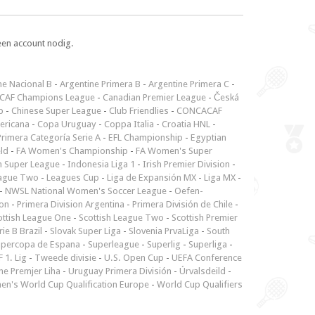
een account nodig.
ne Nacional B
-
Argentine Primera B
-
Argentine Primera C
-
CAF Champions League
-
Canadian Premier League
-
Česká
p
-
Chinese Super League
-
Club Friendlies
-
CONCACAF
ericana
-
Copa Uruguay
-
Coppa Italia
-
Croatia HNL
-
rimera Categoría Serie A
-
EFL Championship
-
Egyptian
ld
-
FA Women's Championship
-
FA Women's Super
n Super League
-
Indonesia Liga 1
-
Irish Premier Division
-
ague Two
-
Leagues Cup
-
Liga de Expansión MX
-
Liga MX
-
-
NWSL National Women's Soccer League
-
Oefen-
ion
-
Primera Division Argentina
-
Primera División de Chile
-
ottish League One
-
Scottish League Two
-
Scottish Premier
rie B Brazil
-
Slovak Super Liga
-
Slovenia PrvaLiga
-
South
upercopa de Espana
-
Superleague
-
Superlig
-
Superliga
-
 1. Lig
-
Tweede divisie
-
U.S. Open Cup
-
UEFA Conference
ne Premjer Liha
-
Uruguay Primera División
-
Úrvalsdeild
-
n's World Cup Qualification Europe
-
World Cup Qualifiers