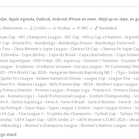
ndar, Apple Agenda, Outlook, Android, iPhone en meer. Altijd up-to-date, en g
 Wielrennen
—
🏏 Cricket
—
🏑 Hockey
—
🏈 NFL
—
🏀 Basketbal
sian Cup
-
AFC Champions League
-
AFC Cup
-
Africa Cup of Nations
-
Argenti
r Cup
-
Botola Pro
-
Bundesliga
-
Bundesliga Frauen
-
Bundesliga Österreich
-
e Two
-
China Women's Super League
-
Chinese FA Cup
-
Chinese FA Super Cu
 Colombia
-
Copa del Rey
-
Copa do Brasil
-
Copa Libertadores
-
Copa Sudam
nish Superligaen
-
DFB-Pokal
-
DFL-Supercup
-
Division 1 Féminine
-
Ecuador P
 League
-
Eredivisie
-
Eredivisie Vrouwen
-
Europa League
-
FA Community Shie
023
-
FIFA World Cup 2026
-
Hungarian Nemzeti Bajnokság NB 1
-
I liga
-
India
-
Jupiler Pro League
-
Keuken Kampioen Divisie
-
League Cup
-
League One
-
Le
Next Pro
-
Nations League
-
NIFL Premiership
-
NISA
-
Northern Super League
 Primera División
-
Premier League
-
Premjer-Liga
-
Primera A
-
Primera Divis
gue
-
Romania Liga I
-
Saudi Professional League
-
Scottish Championship
-
Sc
ión A
-
Serbia SuperLiga
-
Serie A
-
Serie A Brazil
-
Serie A Women
-
Serie B
-
Se
Cup Portugal
-
Süper Kupa
-
Super League 2 Greece
-
Super League Greece
-
S
i FA Cup
-
Thai League 1
-
Trophée des Champions
-
Turkish Cup
-
Türkiye TFF
onship
-
UEFA Super Cup
-
UEFA Under 21
-
UEFA Women's EURO 2025
-
Ukrai
eikkausliiga
-
Women's Champions League
-
Women's Nations League
-
Wome
ige stand