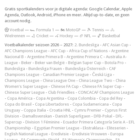
Gratis sportkalenders voor je digitale agenda: Google Calendar, Apple
Agenda, Outlook, Android, iPhone en meer. Altijd up-to-date, en geen
account nodig.
V
oetbal
—
🏎️ Formula 1
—
🏍 MotoGP
—
🎾 Tennis
—
🚴
Wielrennen
—
🏏 Cricket
—
🏑 Hockey
—
🏈 NFL
—
🏀 Basketbal
Voetbalkalender seizoen 2026 – 2027:
2. Bundesliga
-
AFC Asian Cup
-
AFC Champions League
-
AFC Cup
-
Africa Cup of Nations
-
Argentine
Nacional B
-
Argentine Primera B
-
Argentine Primera C
-
Australia A-
League
-
Beker
-
Beker van België
-
Belgian Super Cup
-
Botola Pro
-
Bundesliga
-
Bundesliga Frauen
-
Bundesliga Österreich
-
CAF
Champions League
-
Canadian Premier League
-
Česká Liga
-
Champions League
-
China League One
-
China League Two
-
China
Women's Super League
-
Chinese FA Cup
-
Chinese FA Super Cup
-
Chinese Super League
-
Club Friendlies
-
CONCACAF Champions League
-
Copa América
-
Copa Argentina
-
Copa Colombia
-
Copa del Rey
-
Copa do Brasil
-
Copa Libertadores
-
Copa Sudamericana
-
Copa
Uruguay
-
Coppa Italia
-
Croatia HNL
-
Cymru Premier
-
Cyprus First
Division
-
Damallsvenskan
-
Danish Superligaen
-
DFB-Pokal
-
DFL-
Supercup
-
Division 1 Féminine
-
Ecuador Primera Categoría Serie A
-
EFL
Championship
-
Egyptian Premier League
-
Ekstraklasa
-
Eliteserien
-
English National League
-
Eredivisie
-
Eredivisie Vrouwen
-
Europa
League
-
FA Community Shield
-
FA Women's Championship
-
FA