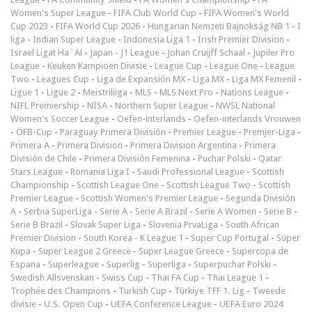
Women's Super League
-
FIFA Club World Cup
-
FIFA Women's World
Cup 2023
-
FIFA World Cup 2026
-
Hungarian Nemzeti Bajnokság NB 1
-
I
liga
-
Indian Super League
-
Indonesia Liga 1
-
Irish Premier Division
-
Israel Ligat Ha`Al
-
Japan - J1 League
-
Johan Cruijff Schaal
-
Jupiler Pro
League
-
Keuken Kampioen Divisie
-
League Cup
-
League One
-
League
Two
-
Leagues Cup
-
Liga de Expansión MX
-
Liga MX
-
Liga MX Femenil
-
Ligue 1
-
Ligue 2
-
Meistriliiga
-
MLS
-
MLS Next Pro
-
Nations League
-
NIFL Premiership
-
NISA
-
Northern Super League
-
NWSL National
Women's Soccer League
-
Oefen-interlands
-
Oefen-interlands Vrouwen
-
ÖFB-Cup
-
Paraguay Primera División
-
Premier League
-
Premjer-Liga
-
Primera A
-
Primera Division
-
Primera Division Argentina
-
Primera
División de Chile
-
Primera División Femenina
-
Puchar Polski
-
Qatar
Stars League
-
Romania Liga I
-
Saudi Professional League
-
Scottish
Championship
-
Scottish League One
-
Scottish League Two
-
Scottish
Premier League
-
Scottish Women's Premier League
-
Segunda División
A
-
Serbia SuperLiga
-
Serie A
-
Serie A Brazil
-
Serie A Women
-
Serie B
-
Serie B Brazil
-
Slovak Super Liga
-
Slovenia PrvaLiga
-
South African
Premier Division
-
South Korea - K League 1
-
Super Cup Portugal
-
Süper
Kupa
-
Super League 2 Greece
-
Super League Greece
-
Supercopa de
Espana
-
Superleague
-
Superlig
-
Superliga
-
Superpuchar Polski
-
Swedish Allsvenskan
-
Swiss Cup
-
Thai FA Cup
-
Thai League 1
-
Trophée des Champions
-
Turkish Cup
-
Türkiye TFF 1. Lig
-
Tweede
divisie
-
U.S. Open Cup
-
UEFA Conference League
-
UEFA Euro 2024