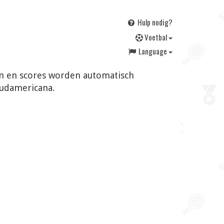
Hulp nodig?
V
oetbal
Language
gen en scores worden automatisch
Sudamericana.