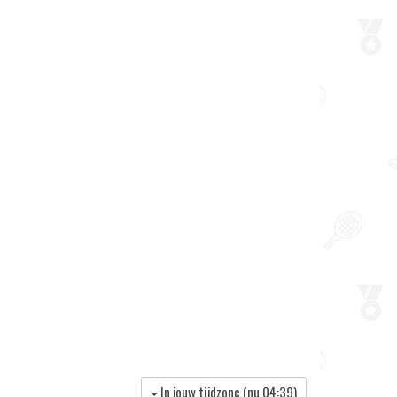
In jouw tijdzone (nu
04:39
)