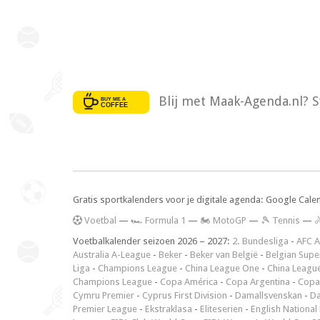
Blij met Maak-Agenda.nl? S
Gratis sportkalenders voor je digitale agenda: Google Cale
V
oetbal
—
🏎️ Formula 1
—
🏍 MotoGP
—
🎾 Tennis
—

Voetbalkalender seizoen 2026 – 2027:
2. Bundesliga
-
AFC A
Australia A-League
-
Beker
-
Beker van België
-
Belgian Supe
Liga
-
Champions League
-
China League One
-
China Leagu
Champions League
-
Copa América
-
Copa Argentina
-
Copa
Cymru Premier
-
Cyprus First Division
-
Damallsvenskan
-
Da
Premier League
-
Ekstraklasa
-
Eliteserien
-
English National