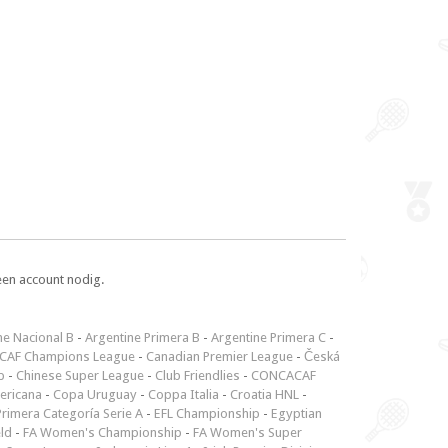
een account nodig.
ne Nacional B
-
Argentine Primera B
-
Argentine Primera C
-
CAF Champions League
-
Canadian Premier League
-
Česká
p
-
Chinese Super League
-
Club Friendlies
-
CONCACAF
ericana
-
Copa Uruguay
-
Coppa Italia
-
Croatia HNL
-
rimera Categoría Serie A
-
EFL Championship
-
Egyptian
ld
-
FA Women's Championship
-
FA Women's Super