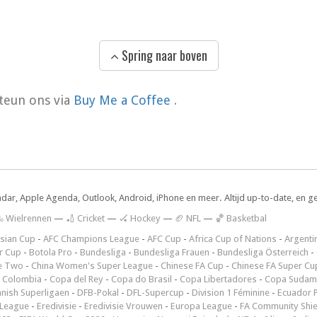
Spring naar boven
teun ons via
Buy Me a Coffee
.
ndar, Apple Agenda, Outlook, Android, iPhone en meer. Altijd up-to-date, en g
 Wielrennen
—
🏏 Cricket
—
🏑 Hockey
—
🏈 NFL
—
🏀 Basketbal
sian Cup
-
AFC Champions League
-
AFC Cup
-
Africa Cup of Nations
-
Argenti
r Cup
-
Botola Pro
-
Bundesliga
-
Bundesliga Frauen
-
Bundesliga Österreich
-
e Two
-
China Women's Super League
-
Chinese FA Cup
-
Chinese FA Super Cu
 Colombia
-
Copa del Rey
-
Copa do Brasil
-
Copa Libertadores
-
Copa Sudam
nish Superligaen
-
DFB-Pokal
-
DFL-Supercup
-
Division 1 Féminine
-
Ecuador P
 League
-
Eredivisie
-
Eredivisie Vrouwen
-
Europa League
-
FA Community Shie