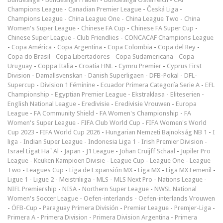
Champions League
-
Canadian Premier League
-
Česká Liga
-
Champions League
-
China League One
-
China League Two
-
China
Women's Super League
-
Chinese FA Cup
-
Chinese FA Super Cup
-
Chinese Super League
-
Club Friendlies
-
CONCACAF Champions League
-
Copa América
-
Copa Argentina
-
Copa Colombia
-
Copa del Rey
-
Copa do Brasil
-
Copa Libertadores
-
Copa Sudamericana
-
Copa
Uruguay
-
Coppa Italia
-
Croatia HNL
-
Cymru Premier
-
Cyprus First
Division
-
Damallsvenskan
-
Danish Superligaen
-
DFB-Pokal
-
DFL-
Supercup
-
Division 1 Féminine
-
Ecuador Primera Categoría Serie A
-
EFL
Championship
-
Egyptian Premier League
-
Ekstraklasa
-
Eliteserien
-
English National League
-
Eredivisie
-
Eredivisie Vrouwen
-
Europa
League
-
FA Community Shield
-
FA Women's Championship
-
FA
Women's Super League
-
FIFA Club World Cup
-
FIFA Women's World
Cup 2023
-
FIFA World Cup 2026
-
Hungarian Nemzeti Bajnokság NB 1
-
I
liga
-
Indian Super League
-
Indonesia Liga 1
-
Irish Premier Division
-
Israel Ligat Ha`Al
-
Japan - J1 League
-
Johan Cruijff Schaal
-
Jupiler Pro
League
-
Keuken Kampioen Divisie
-
League Cup
-
League One
-
League
Two
-
Leagues Cup
-
Liga de Expansión MX
-
Liga MX
-
Liga MX Femenil
-
Ligue 1
-
Ligue 2
-
Meistriliiga
-
MLS
-
MLS Next Pro
-
Nations League
-
NIFL Premiership
-
NISA
-
Northern Super League
-
NWSL National
Women's Soccer League
-
Oefen-interlands
-
Oefen-interlands Vrouwen
-
ÖFB-Cup
-
Paraguay Primera División
-
Premier League
-
Premjer-Liga
-
Primera A
-
Primera Division
-
Primera Division Argentina
-
Primera