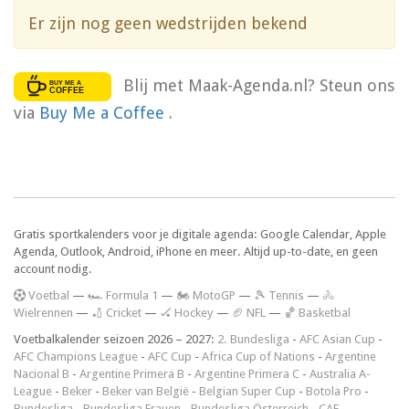
Er zijn nog geen wedstrijden bekend
Blij met Maak-Agenda.nl? Steun ons
via
Buy Me a Coffee
.
Gratis sportkalenders voor je digitale agenda: Google Calendar, Apple
Agenda, Outlook, Android, iPhone en meer. Altijd up-to-date, en geen
account nodig.
V
oetbal
—
🏎️ Formula 1
—
🏍 MotoGP
—
🎾 Tennis
—
🚴
Wielrennen
—
🏏 Cricket
—
🏑 Hockey
—
🏈 NFL
—
🏀 Basketbal
Voetbalkalender seizoen 2026 – 2027:
2. Bundesliga
-
AFC Asian Cup
-
AFC Champions League
-
AFC Cup
-
Africa Cup of Nations
-
Argentine
Nacional B
-
Argentine Primera B
-
Argentine Primera C
-
Australia A-
League
-
Beker
-
Beker van België
-
Belgian Super Cup
-
Botola Pro
-
Bundesliga
-
Bundesliga Frauen
-
Bundesliga Österreich
-
CAF