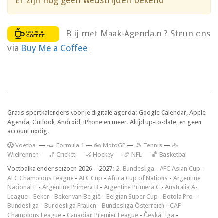
Er zijn nog geen wedstrijden bekend
Blij met Maak-Agenda.nl? Steun ons
via
Buy Me a Coffee
.
Gratis sportkalenders voor je digitale agenda: Google Calendar, Apple
Agenda, Outlook, Android, iPhone en meer. Altijd up-to-date, en geen
account nodig.
V
oetbal
—
🏎️ Formula 1
—
🏍 MotoGP
—
🎾 Tennis
—
🚴
Wielrennen
—
🏏 Cricket
—
🏑 Hockey
—
🏈 NFL
—
🏀 Basketbal
Voetbalkalender seizoen 2026 – 2027:
2. Bundesliga
-
AFC Asian Cup
-
AFC Champions League
-
AFC Cup
-
Africa Cup of Nations
-
Argentine
Nacional B
-
Argentine Primera B
-
Argentine Primera C
-
Australia A-
League
-
Beker
-
Beker van België
-
Belgian Super Cup
-
Botola Pro
-
Bundesliga
-
Bundesliga Frauen
-
Bundesliga Österreich
-
CAF
Champions League
-
Canadian Premier League
-
Česká Liga
-