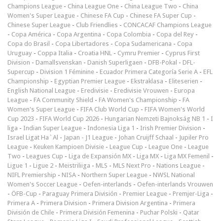
Champions League
-
China League One
-
China League Two
-
China
Women's Super League
-
Chinese FA Cup
-
Chinese FA Super Cup
-
Chinese Super League
-
Club Friendlies
-
CONCACAF Champions League
-
Copa América
-
Copa Argentina
-
Copa Colombia
-
Copa del Rey
-
Copa do Brasil
-
Copa Libertadores
-
Copa Sudamericana
-
Copa
Uruguay
-
Coppa Italia
-
Croatia HNL
-
Cymru Premier
-
Cyprus First
Division
-
Damallsvenskan
-
Danish Superligaen
-
DFB-Pokal
-
DFL-
Supercup
-
Division 1 Féminine
-
Ecuador Primera Categoría Serie A
-
EFL
Championship
-
Egyptian Premier League
-
Ekstraklasa
-
Eliteserien
-
English National League
-
Eredivisie
-
Eredivisie Vrouwen
-
Europa
League
-
FA Community Shield
-
FA Women's Championship
-
FA
Women's Super League
-
FIFA Club World Cup
-
FIFA Women's World
Cup 2023
-
FIFA World Cup 2026
-
Hungarian Nemzeti Bajnokság NB 1
-
I
liga
-
Indian Super League
-
Indonesia Liga 1
-
Irish Premier Division
-
Israel Ligat Ha`Al
-
Japan - J1 League
-
Johan Cruijff Schaal
-
Jupiler Pro
League
-
Keuken Kampioen Divisie
-
League Cup
-
League One
-
League
Two
-
Leagues Cup
-
Liga de Expansión MX
-
Liga MX
-
Liga MX Femenil
-
Ligue 1
-
Ligue 2
-
Meistriliiga
-
MLS
-
MLS Next Pro
-
Nations League
-
NIFL Premiership
-
NISA
-
Northern Super League
-
NWSL National
Women's Soccer League
-
Oefen-interlands
-
Oefen-interlands Vrouwen
-
ÖFB-Cup
-
Paraguay Primera División
-
Premier League
-
Premjer-Liga
-
Primera A
-
Primera Division
-
Primera Division Argentina
-
Primera
División de Chile
-
Primera División Femenina
-
Puchar Polski
-
Qatar