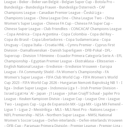
League
-
Beker
-
Beker van België
-
Belgian Super Cup
-
Botola Pro
-
Bundesliga
-
Bundesliga Frauen
-
Bundesliga Österreich
-
CAF
Champions League
-
Canadian Premier League
-
Česká Liga
-
Champions League
-
China League One
-
China League Two
-
China
Women's Super League
-
Chinese FA Cup
-
Chinese FA Super Cup
-
Chinese Super League
-
Club Friendlies
-
CONCACAF Champions League
-
Copa América
-
Copa Argentina
-
Copa Colombia
-
Copa del Rey
-
Copa do Brasil
-
Copa Libertadores
-
Copa Sudamericana
-
Copa
Uruguay
-
Coppa Italia
-
Croatia HNL
-
Cymru Premier
-
Cyprus First
Division
-
Damallsvenskan
-
Danish Superligaen
-
DFB-Pokal
-
DFL-
Supercup
-
Division 1 Féminine
-
Ecuador Primera Categoría Serie A
-
EFL
Championship
-
Egyptian Premier League
-
Ekstraklasa
-
Eliteserien
-
English National League
-
Eredivisie
-
Eredivisie Vrouwen
-
Europa
League
-
FA Community Shield
-
FA Women's Championship
-
FA
Women's Super League
-
FIFA Club World Cup
-
FIFA Women's World
Cup 2023
-
FIFA World Cup 2026
-
Hungarian Nemzeti Bajnokság NB 1
-
I
liga
-
Indian Super League
-
Indonesia Liga 1
-
Irish Premier Division
-
Israel Ligat Ha`Al
-
Japan - J1 League
-
Johan Cruijff Schaal
-
Jupiler Pro
League
-
Keuken Kampioen Divisie
-
League Cup
-
League One
-
League
Two
-
Leagues Cup
-
Liga de Expansión MX
-
Liga MX
-
Liga MX Femenil
-
Ligue 1
-
Ligue 2
-
Meistriliiga
-
MLS
-
MLS Next Pro
-
Nations League
-
NIFL Premiership
-
NISA
-
Northern Super League
-
NWSL National
Women's Soccer League
-
Oefen-interlands
-
Oefen-interlands Vrouwen
-
ÖFB-Cup
-
Paraguay Primera División
-
Premier League
-
Premjer-Liga
-