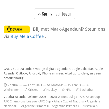
Spring naar boven
Blij met Maak-Agenda.nl? Steun ons
via
Buy Me a Coffee
.
Gratis sportkalenders voor je digitale agenda: Google Calendar, Apple
Agenda, Outlook, Android, iPhone en meer. Altijd up-to-date, en geen
account nodig.
V
oetbal
—
🏎️ Formula 1
—
🏍 MotoGP
—
🎾 Tennis
—
🚴
Wielrennen
—
🏏 Cricket
—
🏑 Hockey
—
🏈 NFL
—
🏀 Basketbal
Voetbalkalender seizoen 2026 – 2027:
2. Bundesliga
-
AFC Asian Cup
-
AFC Champions League
-
AFC Cup
-
Africa Cup of Nations
-
Argentine
Nacional B
-
Argentine Primera B
-
Argentine Primera C
-
Australia A-