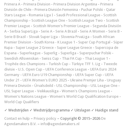
Primera A
-
Primera Division
-
Primera Division Argentina
-
Primera
División de Chile
-
Primera División Femenina
-
Puchar Polski
-
Qatar
Stars League
-
Romania Liga I
-
Saudi Professional League
-
Scottish
Championship
-
Scottish League One
-
Scottish League Two
-
Scottish
Premier League
-
Scottish Women's Premier League
-
Segunda División
A
-
Serbia SuperLiga
-
Serie A
-
Serie A Brazil
-
Serie A Women
-
Serie B
-
Serie B Brazil
-
Slovak Super Liga
-
Slovenia PrvaLiga
-
South African
Premier Division
-
South Korea - K League 1
-
Super Cup Portugal
-
Süper
Kupa
-
Super League 2 Greece
-
Super League Greece
-
Supercopa de
Espana
-
Superleague
-
Superlig
-
Superliga
-
Superpuchar Polski
-
Swedish Allsvenskan
-
Swiss Cup
-
Thai FA Cup
-
Thai League 1
-
Trophée des Champions
-
Turkish Cup
-
Türkiye TFF 1. Lig
-
Tweede
divisie
-
U.S. Open Cup
-
UEFA Conference League
-
UEFA Euro 2024
Germany
-
UEFA Euro U19 Championship
-
UEFA Super Cup
-
UEFA
Under 21
-
UEFA Women's EURO 2025
-
Ukraine Premjer Liha
-
Uruguay
Primera División
-
Úrvalsdeild
-
USL Championship
-
USL League One
-
USL Super League
-
Veikkausliiga
-
Women's Champions League
-
Women's Nations League
-
Women's World Cup Qualification Europe
-
World Cup Qualifiers
✓ Wedstrijden ✓ Wedstrijdprogramma ✓ Uitslagen ✓ Huidige stand
Contact en hulp
–
Privacy policy
– Copyright © 2015–2026
De
Agendamakers B.V.
–
info@agendamakers.nl