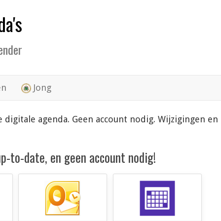
da's
lender
en
Jong
 je digitale agenda. Geen account nodig. Wijzigingen e
 up-to-date, en geen account nodig!