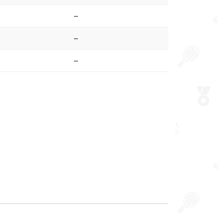
–
–
–