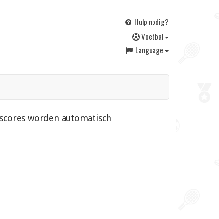
Hulp nodig?
V
oetbal
Language
n scores worden automatisch