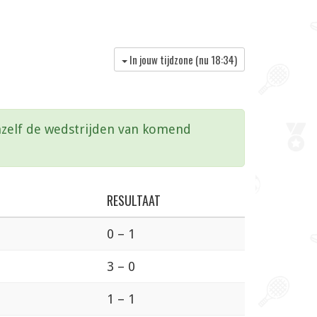
In jouw tijdzone (nu
18:34
)
vanzelf de wedstrijden van komend
RESULTAAT
0 – 1
3 – 0
1 – 1