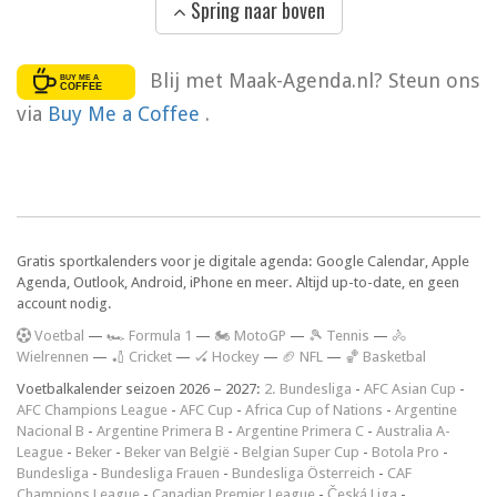
Spring naar boven
Blij met Maak-Agenda.nl? Steun ons
via
Buy Me a Coffee
.
Gratis sportkalenders voor je digitale agenda: Google Calendar, Apple
Agenda, Outlook, Android, iPhone en meer. Altijd up-to-date, en geen
account nodig.
V
oetbal
—
🏎️ Formula 1
—
🏍 MotoGP
—
🎾 Tennis
—
🚴
Wielrennen
—
🏏 Cricket
—
🏑 Hockey
—
🏈 NFL
—
🏀 Basketbal
Voetbalkalender seizoen 2026 – 2027:
2. Bundesliga
-
AFC Asian Cup
-
AFC Champions League
-
AFC Cup
-
Africa Cup of Nations
-
Argentine
Nacional B
-
Argentine Primera B
-
Argentine Primera C
-
Australia A-
League
-
Beker
-
Beker van België
-
Belgian Super Cup
-
Botola Pro
-
Bundesliga
-
Bundesliga Frauen
-
Bundesliga Österreich
-
CAF
Champions League
-
Canadian Premier League
-
Česká Liga
-