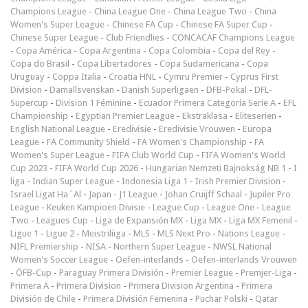
Champions League
-
China League One
-
China League Two
-
China
Women's Super League
-
Chinese FA Cup
-
Chinese FA Super Cup
-
Chinese Super League
-
Club Friendlies
-
CONCACAF Champions League
-
Copa América
-
Copa Argentina
-
Copa Colombia
-
Copa del Rey
-
Copa do Brasil
-
Copa Libertadores
-
Copa Sudamericana
-
Copa
Uruguay
-
Coppa Italia
-
Croatia HNL
-
Cymru Premier
-
Cyprus First
Division
-
Damallsvenskan
-
Danish Superligaen
-
DFB-Pokal
-
DFL-
Supercup
-
Division 1 Féminine
-
Ecuador Primera Categoría Serie A
-
EFL
Championship
-
Egyptian Premier League
-
Ekstraklasa
-
Eliteserien
-
English National League
-
Eredivisie
-
Eredivisie Vrouwen
-
Europa
League
-
FA Community Shield
-
FA Women's Championship
-
FA
Women's Super League
-
FIFA Club World Cup
-
FIFA Women's World
Cup 2023
-
FIFA World Cup 2026
-
Hungarian Nemzeti Bajnokság NB 1
-
I
liga
-
Indian Super League
-
Indonesia Liga 1
-
Irish Premier Division
-
Israel Ligat Ha`Al
-
Japan - J1 League
-
Johan Cruijff Schaal
-
Jupiler Pro
League
-
Keuken Kampioen Divisie
-
League Cup
-
League One
-
League
Two
-
Leagues Cup
-
Liga de Expansión MX
-
Liga MX
-
Liga MX Femenil
-
Ligue 1
-
Ligue 2
-
Meistriliiga
-
MLS
-
MLS Next Pro
-
Nations League
-
NIFL Premiership
-
NISA
-
Northern Super League
-
NWSL National
Women's Soccer League
-
Oefen-interlands
-
Oefen-interlands Vrouwen
-
ÖFB-Cup
-
Paraguay Primera División
-
Premier League
-
Premjer-Liga
-
Primera A
-
Primera Division
-
Primera Division Argentina
-
Primera
División de Chile
-
Primera División Femenina
-
Puchar Polski
-
Qatar