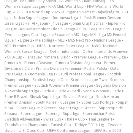
League
-
FA Community Shield
-
FA Women's Championship
-
FA
Women's Super League
-
FIFA Club World Cup
-
FIFA Women's World
Cup 2023
-
FIFA World Cup 2026
-
Hungarian Nemzeti Bajnokság NB 1
-
I
liga
-
Indian Super League
-
Indonesia Liga 1
-
Irish Premier Division
-
Israel Ligat Ha`Al
-
Japan - J1 League
-
Johan Cruijff Schaal
-
Jupiler Pro
League
-
Keuken Kampioen Divisie
-
League Cup
-
League One
-
League
Two
-
Leagues Cup
-
Liga de Expansión MX
-
Liga MX
-
Liga MX Femenil
-
Ligue 1
-
Ligue 2
-
Meistriliiga
-
MLS
-
MLS Next Pro
-
Nations League
-
NIFL Premiership
-
NISA
-
Northern Super League
-
NWSL National
Women's Soccer League
-
Oefen-interlands
-
Oefen-interlands Vrouwen
-
ÖFB-Cup
-
Paraguay Primera División
-
Premier League
-
Premjer-Liga
-
Primera A
-
Primera Division
-
Primera Division Argentina
-
Primera
División de Chile
-
Primera División Femenina
-
Puchar Polski
-
Qatar
Stars League
-
Romania Liga I
-
Saudi Professional League
-
Scottish
Championship
-
Scottish League One
-
Scottish League Two
-
Scottish
Premier League
-
Scottish Women's Premier League
-
Segunda División
A
-
Serbia SuperLiga
-
Serie A
-
Serie A Brazil
-
Serie A Women
-
Serie B
-
Serie B Brazil
-
Slovak Super Liga
-
Slovenia PrvaLiga
-
South African
Premier Division
-
South Korea - K League 1
-
Super Cup Portugal
-
Süper
Kupa
-
Super League 2 Greece
-
Super League Greece
-
Supercopa de
Espana
-
Superleague
-
Superlig
-
Superliga
-
Superpuchar Polski
-
Swedish Allsvenskan
-
Swiss Cup
-
Thai FA Cup
-
Thai League 1
-
Trophée des Champions
-
Turkish Cup
-
Türkiye TFF 1. Lig
-
Tweede
divisie
-
U.S. Open Cup
-
UEFA Conference League
-
UEFA Euro 2024