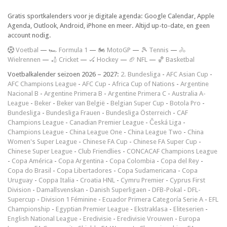
Gratis sportkalenders voor je digitale agenda: Google Calendar, Apple
Agenda, Outlook, Android, iPhone en meer. Altijd up-to-date, en geen
account nodig.
V
oetbal
—
🏎️ Formula 1
—
🏍 MotoGP
—
🎾 Tennis
—
🚴
Wielrennen
—
🏏 Cricket
—
🏑 Hockey
—
🏈 NFL
—
🏀 Basketbal
Voetbalkalender seizoen 2026 – 2027:
2. Bundesliga
-
AFC Asian Cup
-
AFC Champions League
-
AFC Cup
-
Africa Cup of Nations
-
Argentine
Nacional B
-
Argentine Primera B
-
Argentine Primera C
-
Australia A-
League
-
Beker
-
Beker van België
-
Belgian Super Cup
-
Botola Pro
-
Bundesliga
-
Bundesliga Frauen
-
Bundesliga Österreich
-
CAF
Champions League
-
Canadian Premier League
-
Česká Liga
-
Champions League
-
China League One
-
China League Two
-
China
Women's Super League
-
Chinese FA Cup
-
Chinese FA Super Cup
-
Chinese Super League
-
Club Friendlies
-
CONCACAF Champions League
-
Copa América
-
Copa Argentina
-
Copa Colombia
-
Copa del Rey
-
Copa do Brasil
-
Copa Libertadores
-
Copa Sudamericana
-
Copa
Uruguay
-
Coppa Italia
-
Croatia HNL
-
Cymru Premier
-
Cyprus First
Division
-
Damallsvenskan
-
Danish Superligaen
-
DFB-Pokal
-
DFL-
Supercup
-
Division 1 Féminine
-
Ecuador Primera Categoría Serie A
-
EFL
Championship
-
Egyptian Premier League
-
Ekstraklasa
-
Eliteserien
-
English National League
-
Eredivisie
-
Eredivisie Vrouwen
-
Europa