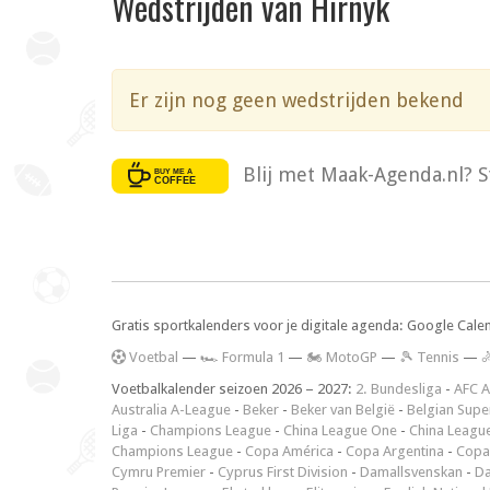
Wedstrijden van Hirnyk
Er zijn nog geen wedstrijden bekend
Blij met Maak-Agenda.nl? S
Gratis sportkalenders voor je digitale agenda: Google Cale
V
oetbal
—
🏎️ Formula 1
—
🏍 MotoGP
—
🎾 Tennis
—

Voetbalkalender seizoen 2026 – 2027:
2. Bundesliga
-
AFC A
Australia A-League
-
Beker
-
Beker van België
-
Belgian Supe
Liga
-
Champions League
-
China League One
-
China Leagu
Champions League
-
Copa América
-
Copa Argentina
-
Copa
Cymru Premier
-
Cyprus First Division
-
Damallsvenskan
-
Da