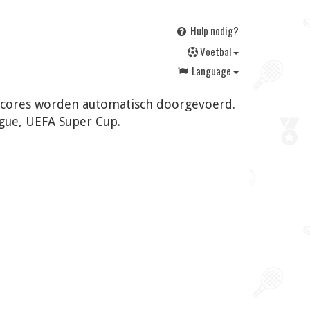
Hulp nodig?
V
oetbal
Language
n scores worden automatisch doorgevoerd.
gue, UEFA Super Cup.