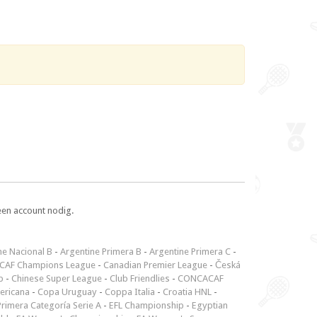
een account nodig.
ne Nacional B
-
Argentine Primera B
-
Argentine Primera C
-
CAF Champions League
-
Canadian Premier League
-
Česká
p
-
Chinese Super League
-
Club Friendlies
-
CONCACAF
ericana
-
Copa Uruguay
-
Coppa Italia
-
Croatia HNL
-
rimera Categoría Serie A
-
EFL Championship
-
Egyptian