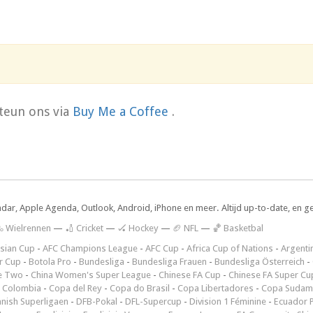
teun ons via
Buy Me a Coffee
.
ndar, Apple Agenda, Outlook, Android, iPhone en meer. Altijd up-to-date, en g
 Wielrennen
—
🏏 Cricket
—
🏑 Hockey
—
🏈 NFL
—
🏀 Basketbal
sian Cup
-
AFC Champions League
-
AFC Cup
-
Africa Cup of Nations
-
Argenti
r Cup
-
Botola Pro
-
Bundesliga
-
Bundesliga Frauen
-
Bundesliga Österreich
-
e Two
-
China Women's Super League
-
Chinese FA Cup
-
Chinese FA Super Cu
 Colombia
-
Copa del Rey
-
Copa do Brasil
-
Copa Libertadores
-
Copa Sudam
nish Superligaen
-
DFB-Pokal
-
DFL-Supercup
-
Division 1 Féminine
-
Ecuador P