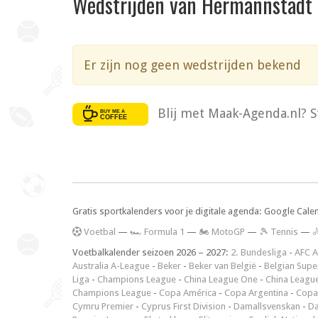
Wedstrijden van Hermannstadt
Er zijn nog geen wedstrijden bekend
Blij met Maak-Agenda.nl? S
Gratis sportkalenders voor je digitale agenda: Google Cale
V
oetbal
—
🏎️ Formula 1
—
🏍 MotoGP
—
🎾 Tennis
—

Voetbalkalender seizoen 2026 – 2027:
2. Bundesliga
-
AFC A
Australia A-League
-
Beker
-
Beker van België
-
Belgian Supe
Liga
-
Champions League
-
China League One
-
China Leagu
Champions League
-
Copa América
-
Copa Argentina
-
Copa
Cymru Premier
-
Cyprus First Division
-
Damallsvenskan
-
Da