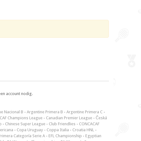
een account nodig.
ne Nacional B
-
Argentine Primera B
-
Argentine Primera C
-
CAF Champions League
-
Canadian Premier League
-
Česká
p
-
Chinese Super League
-
Club Friendlies
-
CONCACAF
ericana
-
Copa Uruguay
-
Coppa Italia
-
Croatia HNL
-
rimera Categoría Serie A
-
EFL Championship
-
Egyptian