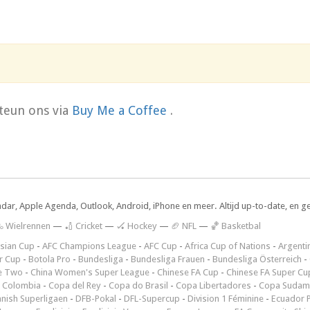
teun ons via
Buy Me a Coffee
.
ndar, Apple Agenda, Outlook, Android, iPhone en meer. Altijd up-to-date, en g
 Wielrennen
—
🏏 Cricket
—
🏑 Hockey
—
🏈 NFL
—
🏀 Basketbal
sian Cup
-
AFC Champions League
-
AFC Cup
-
Africa Cup of Nations
-
Argenti
r Cup
-
Botola Pro
-
Bundesliga
-
Bundesliga Frauen
-
Bundesliga Österreich
-
e Two
-
China Women's Super League
-
Chinese FA Cup
-
Chinese FA Super Cu
 Colombia
-
Copa del Rey
-
Copa do Brasil
-
Copa Libertadores
-
Copa Sudam
nish Superligaen
-
DFB-Pokal
-
DFL-Supercup
-
Division 1 Féminine
-
Ecuador P