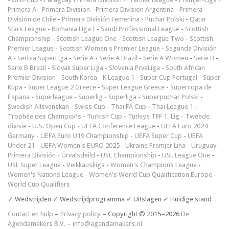
Primera A
-
Primera Division
-
Primera Division Argentina
-
Primera
División de Chile
-
Primera División Femenina
-
Puchar Polski
-
Qatar
Stars League
-
Romania Liga I
-
Saudi Professional League
-
Scottish
Championship
-
Scottish League One
-
Scottish League Two
-
Scottish
Premier League
-
Scottish Women's Premier League
-
Segunda División
A
-
Serbia SuperLiga
-
Serie A
-
Serie A Brazil
-
Serie A Women
-
Serie B
-
Serie B Brazil
-
Slovak Super Liga
-
Slovenia PrvaLiga
-
South African
Premier Division
-
South Korea - K League 1
-
Super Cup Portugal
-
Süper
Kupa
-
Super League 2 Greece
-
Super League Greece
-
Supercopa de
Espana
-
Superleague
-
Superlig
-
Superliga
-
Superpuchar Polski
-
Swedish Allsvenskan
-
Swiss Cup
-
Thai FA Cup
-
Thai League 1
-
Trophée des Champions
-
Turkish Cup
-
Türkiye TFF 1. Lig
-
Tweede
divisie
-
U.S. Open Cup
-
UEFA Conference League
-
UEFA Euro 2024
Germany
-
UEFA Euro U19 Championship
-
UEFA Super Cup
-
UEFA
Under 21
-
UEFA Women's EURO 2025
-
Ukraine Premjer Liha
-
Uruguay
Primera División
-
Úrvalsdeild
-
USL Championship
-
USL League One
-
USL Super League
-
Veikkausliiga
-
Women's Champions League
-
Women's Nations League
-
Women's World Cup Qualification Europe
-
World Cup Qualifiers
✓ Wedstrijden ✓ Wedstrijdprogramma ✓ Uitslagen ✓ Huidige stand
Contact en hulp
–
Privacy policy
– Copyright © 2015–2026
De
Agendamakers B.V.
–
info@agendamakers.nl