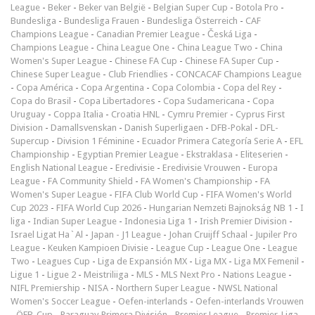
League
-
Beker
-
Beker van België
-
Belgian Super Cup
-
Botola Pro
-
Bundesliga
-
Bundesliga Frauen
-
Bundesliga Österreich
-
CAF
Champions League
-
Canadian Premier League
-
Česká Liga
-
Champions League
-
China League One
-
China League Two
-
China
Women's Super League
-
Chinese FA Cup
-
Chinese FA Super Cup
-
Chinese Super League
-
Club Friendlies
-
CONCACAF Champions League
-
Copa América
-
Copa Argentina
-
Copa Colombia
-
Copa del Rey
-
Copa do Brasil
-
Copa Libertadores
-
Copa Sudamericana
-
Copa
Uruguay
-
Coppa Italia
-
Croatia HNL
-
Cymru Premier
-
Cyprus First
Division
-
Damallsvenskan
-
Danish Superligaen
-
DFB-Pokal
-
DFL-
Supercup
-
Division 1 Féminine
-
Ecuador Primera Categoría Serie A
-
EFL
Championship
-
Egyptian Premier League
-
Ekstraklasa
-
Eliteserien
-
English National League
-
Eredivisie
-
Eredivisie Vrouwen
-
Europa
League
-
FA Community Shield
-
FA Women's Championship
-
FA
Women's Super League
-
FIFA Club World Cup
-
FIFA Women's World
Cup 2023
-
FIFA World Cup 2026
-
Hungarian Nemzeti Bajnokság NB 1
-
I
liga
-
Indian Super League
-
Indonesia Liga 1
-
Irish Premier Division
-
Israel Ligat Ha`Al
-
Japan - J1 League
-
Johan Cruijff Schaal
-
Jupiler Pro
League
-
Keuken Kampioen Divisie
-
League Cup
-
League One
-
League
Two
-
Leagues Cup
-
Liga de Expansión MX
-
Liga MX
-
Liga MX Femenil
-
Ligue 1
-
Ligue 2
-
Meistriliiga
-
MLS
-
MLS Next Pro
-
Nations League
-
NIFL Premiership
-
NISA
-
Northern Super League
-
NWSL National
Women's Soccer League
-
Oefen-interlands
-
Oefen-interlands Vrouwen
-
ÖFB-Cup
-
Paraguay Primera División
-
Premier League
-
Premjer-Liga
-