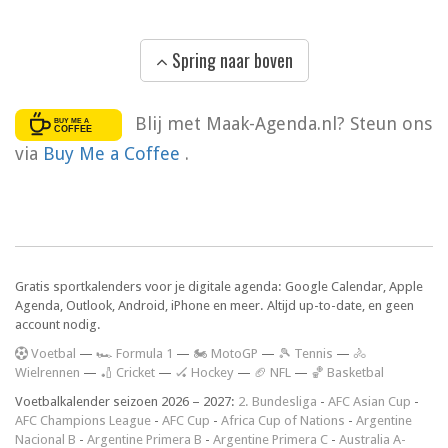
Spring naar boven
Blij met Maak-Agenda.nl? Steun ons
via
Buy Me a Coffee
.
Gratis sportkalenders voor je digitale agenda: Google Calendar, Apple
Agenda, Outlook, Android, iPhone en meer. Altijd up-to-date, en geen
account nodig.
V
oetbal
—
🏎️ Formula 1
—
🏍 MotoGP
—
🎾 Tennis
—
🚴
Wielrennen
—
🏏 Cricket
—
🏑 Hockey
—
🏈 NFL
—
🏀 Basketbal
Voetbalkalender seizoen 2026 – 2027:
2. Bundesliga
-
AFC Asian Cup
-
AFC Champions League
-
AFC Cup
-
Africa Cup of Nations
-
Argentine
Nacional B
-
Argentine Primera B
-
Argentine Primera C
-
Australia A-